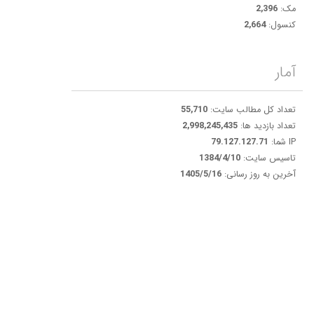
مک:
2,396
کنسول:
2,664
آمار
تعداد کل مطالب سایت:
55,710
تعداد بازدید ها:
2,998,245,435
IP شما:
79.127.127.71
تاسیس سایت:
1384/4/10
آخرین به روز رسانی:
1405/5/16