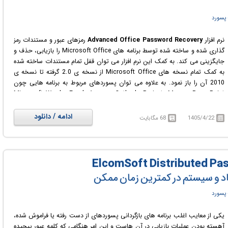
پسورد
نرم افزار
Advanced Office Password Recovery
رمزهای عبور و مستندات رمز
گذاری شده و ساخته شده توسط برنامه های Microsoft Office را بازیابی، حذف و
جایگزینی می کند. به کمک این نرم افزار می توان قفل تمام مستندات ساخته شده
به کمک تمام نسخه های Microsoft Office از نسخه ی 2.0 گرفته تا نسخه ی
2010 آن را باز نمود. به علاوه می توان پسوردهای مربوط به برنامه هایی چون
Microsoft Word، Excel ،Access ،Outlook ،Project ،Money ،PowerPoint
،Visio ،Publisher و OneNote را بازیابی نمود.
ادامه / دانلود
1405/4/22
68 مگابایت
اسناد و سیستم در کمترین زمان ممکن
پسورد
یکی از معایب اغلب برنامه های بازگردانی پسوردهای از دست رفته یا فراموش شده،
آهسته بودن عملیات بازیابی در آن هاست و این امر هنگامی که کلمه عبور پیچیده