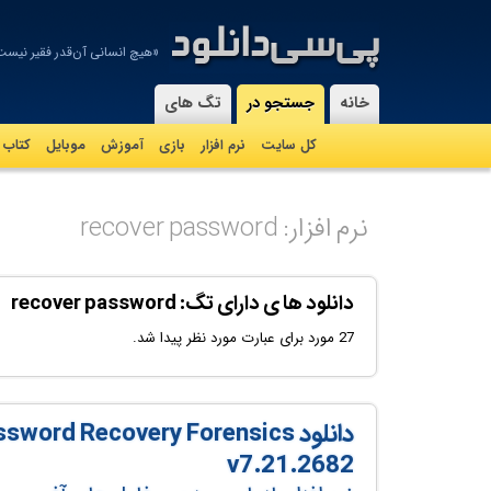
«هیچ انسانی آن‌قدر فقیر نیست 
-
خانه
جستجو در
تگ های
کل سایت
نرم افزار
بازی
آموزش
موبايل
کتاب
نرم افزار: recover password
دانلود ها ی دارای تگ: recover password
27 مورد برای عبارت مورد نظر پیدا شد.
دانلود rd Recovery Forensics
v7.21.2682