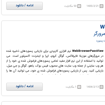
ذخیره کرده باشید و بخواهید که بدون از دست رفتن این اطلاعات، پسورد سیستم
ادامه / دانلود
1405/2/21
50 مگابایت
خود را ریست کنید.
PassFab 4WinKey شما را قادر می سازد تا از طریق رایت تنظیمات بر روی
CD/DVD یا فلش USB و بوت کردن بتوانید پسورد جدیدی را برای ویندوز خود
تنظیم کنید. این نرم افزار مرحله به مرحله شما را راهنمایی می کند.
رورگر
 پسورد
WebBrowserPassView
نرم افزاری کاربردی برای بازیابی پسوردهای ذخیره شده
در مرورگرهای موزیلا فایرفاکس، گوگل کروم، اپرا و اینترنت اکسپلورر است. می
توانید با استفاده از این نرم افزار مفید تمامی پسوردهای فراموش شده ی خود را از
هر وب سایتی از جمله وب سایت های محبوب فیس بوک، یاهو، گوگل و جی میل،
بازیابی کنید. پس از بازیابی پسوردهای فراموش شده ی خود، می توانید آن ها را
در فایلی به یکی از فرمت های text, html, csv و یا xml ذخیره کنید.
ادامه / دانلود
1404/2/13
1 مگابایت