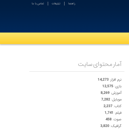
راهنما
تبلیغات
تماس با ما
آمار محتوای سایت
نرم افزار:
14,273
بازی:
12,575
آموزش:
8,269
موبایل:
7,282
کتاب:
2,237
فیلم:
1,741
صوت:
458
گرافیک:
3,820