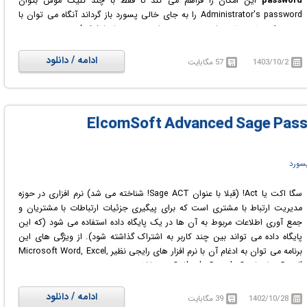
password
این امکان را فراهم می کند تا فقط با چند کلیک موس بتوان
Administrator's password را به جای خالی پسورد باز گرداند آنگاه می توان با
وجود یک جای خالی برای رمز عبور، به administrator account خود، دسترسی
پیدا کرد. این نرم افزار بروی تمامی لپ تاپ ها از جمله Legend, Toshiba, Dell,
IBM و .... قابل راه اندازی است.
ادامه / دانلود
1403/10/2
57 مگابایت
سورد
سگا اکت یا Act! (قبلا با عنوان Sage ACT! شناخته می شد) نرم افزاری در حوزه
مدیریت ارتباط با مشتری است که برای پیگیری جزئیات ارتباطات با مشتریان و
جمع آوری اطلاعات مربوط به آن ها در یک پایگاه داده استفاده می شود (که این
پایگاه داده می تواند بین چند کاربر به اشتراک گذاشته شود). از ویژگی های این
برنامه می توان به ادغام آن با نرم افزار های رایجی نظیر Microsoft Word, Excel,
Outlook, Google Contacts, Gmail و ... اشاره نمود.
در واقع نرم افزار سگا اکت یکی از نرم افزار های محبوب در حوزه مدیریت ارتباط با
مشتری است که شرکت های بسیاری از آن استفاده می کنند و به هین دلیل
ادامه / دانلود
1402/10/28
39 مگابایت