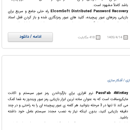
باشد کاملاً مشهود است.
ElcomSoft Distributed Password Recovery
راه حلی جامع و سریع برای
بازیابی رمزهای عبور پیچیده، کلید های عبور رمزنگاری شده و باز کردن قفل اسناد
است. که می تواند راه گشای بسیاری از پرونده های جرم شناسی در ادارات قانونی و
دولتی باشد. این نرم افزار همچنین برای خدمات بازیابی پسورد و داده های کاربرانی
که از طریق ایستگاه های کاری متعدد در اینترنت و یا شبکه های LAN با یکدیگر
ادامه / دانلود
1405/4/14
418 مگابایت
ارتباط دارند نیز کاربرد دارد. سرعت بالای بازگشایی رمز های عبور از ویژگی های بارز و
قابل توجه این نرم افزار محسوب می‌شود. این نرم افزار برای سرعت بخشیدن به
عملیات بازیابی رمزهای عبور از تکنولوژی های منحصربفردی استفاده می کند که می
توانند از قابلیت های CPU و GPU برای شتاب بخشی به عملیات بازیابی استفاده
کنند.
زی / آشکار سازی
PassFab 4WinKey
نرم افزاری برای بازگرداندن رمز عبور سیستم و اکانت
مایکروسافت است که به عنوان ساده ترین ابزار بازیابی رمز عبور ویندوز به شما کمک
می کند تا تنها در 3 مرحله بتوانید هر کلمه ی عبور پیچیده ای را به راحتی و در چند
دقیقه بازیابی کنید، بدون اینکه نیاز به نصب مجدد سیستم عامل خود داشته
باشید.
فراموش کردن رمز ورود به سیستم یکی از مشکلاتیست که می تواند برای شما نیز
اتفاق افتاده باشد، به خصوص زمانی که اطلاعات مهم و حیاتی خود را بر روی آن