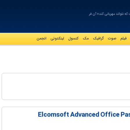
که نتواند مهربانی کند» آن فرانک
فیلم
صوت
گرافيک
مک
کنسول
لینکدونی
انجمن
Elcomsoft Advanced Office Passwo