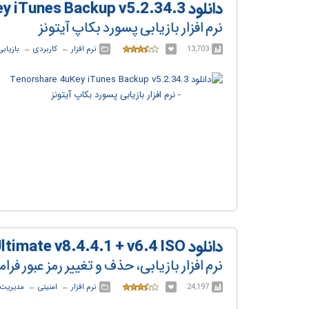
دانلود Tenorshare 4uKey iTunes Backup v5.2.34.3
نرم افزار بازیابی پسورد بکاپ آیتونز
13,703
نرم افزار
← ‏
کاربردی
← ‏
بازیاب
دانلود Windows Password Recovery Tool Ultimate v8.4.4.1 + v6.4 ISO
نرم افزار بازیابی، حذف و تغییر رمز عبور ف
24,197
نرم افزار
← ‏
امنیتی
← ‏
مدیریت 