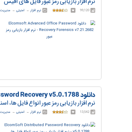
نرم افزار بازیابی رمز عبور فایل های آفیس
99,120
نرم افزار
← ‏
امنیتی
← ‏
مدیریت 
دانلود ElcomSoft Distributed Password Recovery v5.0.1788
نرم افزار بازیابی رمز عبور انواع فایل ها، 
13,542
نرم افزار
← ‏
امنیتی
← ‏
مدیریت 