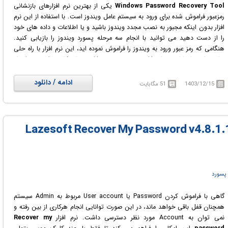
Windows Password Recovery Tool
یکی از بهترین نرم افزارهای بازنشانی
رمزعبور فراموش شده برای ورود به سیستم عامل ویندوز است. با استفاده از این نرم
افزار بدون اینکه مجبور به نصب مجدد ویندوز باشید و یا اطلاعات و داده های خود
را از دست دهید می توانید با انجام سه مرحله پسورد ویندوز را بازیابی کنید.
هنگامی که رمز عبور ورود به ویندوز را فراموش نموده اید، این نرم افزار با راه حلی
هایی مانند بازنشانی و یا حذف پسورد ویندوز، حذف حساب کاربری ادمین و ایجاد
یک حساب کاربری جدید برای تمام کاربران، به کمک شما می آید. برای استفاده از
این برنامه تنها کافیست آن را نصب نموده و اجرا کنید و سپس با استفاده از
ادامه / دانلود
1403/12/15
51 مگابایت
امکاناتی که در رابط کاربری برنامه است یک CD/DVD و یا USB Flash قابل بوت
ایجاد کنید و سپس با استفاده از آن سیستم موردنظر را راه اندازی کنید.
Lazesoft Recover My Password v4.8.1.1 Unli
پسورد
گاهی با فراموش کردن Password یا User account مربوط به Admin سیستم
همچنان قفل باقی خواهد ماند، در این صورت توانایی انجام هرکاری از بین رفته و
نمی توان به Account مورد نظر دسترسی داشت. نرم افزار
Recover my