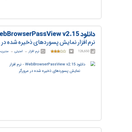
دانلود WebBrowserPassView v2.15
نرم افزار نمایش پسوردهای ذخیره شده در م
126,650
نرم افزار
← ‏
امنیتی
← ‏
مدیریت