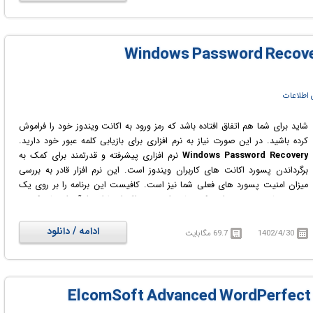
حساب های کاربری متعددی در آن ایجاد می کنند.
Advanced Sage Recovery
Password
برنامه ای برای بازیابی رمزهای عبور از دست رفته یا فراموش شده فایل
های Symantec ACT! مانند BLB ،MUD و ADF/PAD است.
با استفاده از این نرم افزار می توانید رمزهای عبور مربوط به حساب های کاربری
عادی و اکانت های سطح مدیریت (ادمین) Sage PeachTree Accounting را
مشاهده کنید و فوراً رمزهای فایل های BLB, MUD و ADF/PAD که با نرم افزار
ACT! Personal Information Management ایجاد شده اند، را بازیابی یا
ی اطلاعات
جایگزین کنید! این نرم افزار از تمام نسخه های Sage PeachTree Accounting و
Sage 50 Accounts پشتیبانی می کند.
شاید برای شما هم اتفاق افتاده باشد که رمز ورود به اکانت ویندوز خود را فراموش
کرده باشید. در این صورت نیاز به نرم افزاری برای بازیابی کلمه عبور خود دارید.
Windows Password Recovery
نرم افزاری پیشرفته و قدرتمند برای کمک به
برگرداندن پسورد اکانت های کاربران ویندوز است. این نرم افزار قادر به بررسی
میزان امنیت پسورد های فعلی شما نیز است. کافیست این برنامه را بر روی یک
سی دی یا دی وی دی رایت کرده تا بتوانید در مواقع اضطراری از آن استفاده کنید.
ادامه / دانلود
1402/4/30
69.7 مگابایت
ElcomSoft Advanced WordPerfect Offi