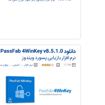
دانلود PassFab 4WinKey v8.5.1.0
نرم افزار بازیابی پسورد ویندوز
17,744
نرم افزار
← ‏
امنیتی
← ‏
پنهان سا