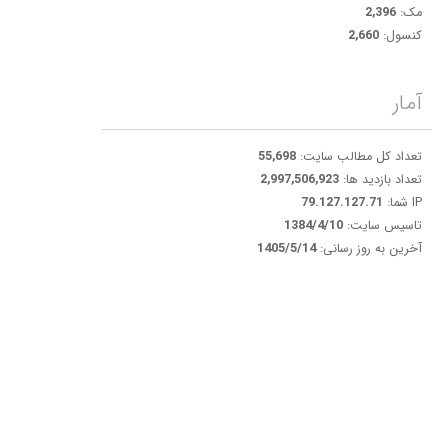
مک:
2,396
کنسول:
2,660
آمار
تعداد کل مطالب سایت:
55,698
تعداد بازدید ها:
2,997,506,923
IP شما:
79.127.127.71
تاسیس سایت:
1384/4/10
آخرین به روز رسانی:
1405/5/14