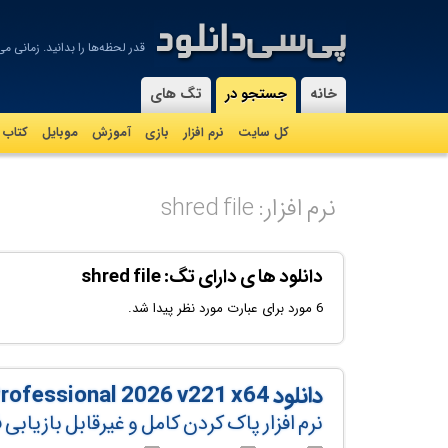
قدر لحظه‌ها را بدانيد. زمانی می
-
خانه
جستجو در
تگ های
کل سایت
نرم افزار
بازی
آموزش
موبايل
کتاب
نرم افزار: shred file
دانلود ها ی دارای تگ: shred file
6 مورد برای عبارت مورد نظر پیدا شد.
دانلود Secure Delete Professional 2026 v221 x64
نرم افزار پاک کردن کامل و غیرقابل بازیابی ف