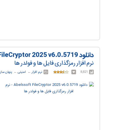
دانلود Abelssoft FileCryptor 2025 v6.0.5719
نرم افزار رمزگذاری فایل ها و فولدر ها
8,821
نرم افزار
← ‏
امنیتی
← ‏
پنهان ساز