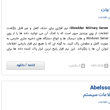
اعات
 اطلاعات
iShredder Military Server
نرم افزاری برای حذف کامل و غیر قابل بازگشت
اطلاعات از روی ویندوز سرور است که با کمک آن می توانید داده ها را از روی
Windows Server و هارد دیسک ها و انواع دستگاه های ذخیره سازی خارجی به
صورت کامل و مطمئن پاک کنید، به گونه ای که با هیچ نرم افزار بازیابی اطلاعات
نتوان آن ها را بازگرداند. این نرم افزار رایج ترین ابزار پاک کننده داده ها برای
سیستم عامل های iOS، Android، Windows، Mac و Windows Server است که
از سال 2010 موفق به دریافت جوایز متعددی شده است و توسط بیش از
1،000،000 کاربر در بیش از 100 کشور جهان مورد استفاده قرار می گیرد. این نرم
ادامه / دانلود
1401/3/22
5 مگابایت
افزار با استفاده از تکنیک های تخریب داده که فراتر از استانداردهای بین المللی قرار
می گیرد، در زمینه حذف موارد غیر ضروری بسیار مطمئن عمل می کند. امنیت این
نرم افزار به حدی است که سازمان های دولتی و وزارت دفاع اکثر کشورها به عنوان
نرم افزاری قابل اعتماد از آن استفاده می کنند. این نرم افزار بسیار کاربردی و قدرتمند
با استانداردهای دولتی، نظامی و صنعتی برای پاک شدن دائمی اطلاعات دیجیتال
طلاعات سیستم
کار می کند.
 اطلاعات