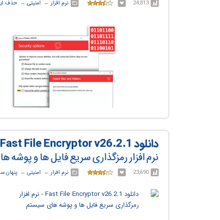
24,813
نرم افزار
← ‏
امنیتی
← ‏
حذف ایم
دانلود Fast File Encryptor v26.2.1
نرم افزار رمزگذاری سریع فایل ها و پوشه 
23,690
نرم افزار
← ‏
امنیتی
← ‏
پنهان سا