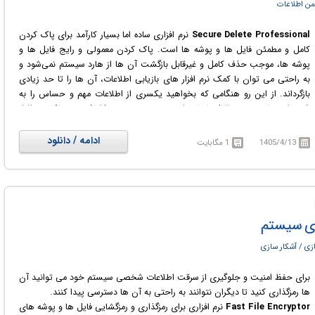
ن اطلاعات
Secure Delete Professional
نرم افزاری ساده اما بسیار کارآمد برای پاک کردن
کامل و مطمئن فایل ها و پوشه ها است. پاک کردن معمولی و رایج فایل ها و
پوشه ها، موجب حذف کامل و غیرقابل بازگشت آن ها از هارد سیستم نمی‌شود و
به راحتی می توان با کمک نرم افزار های بازیابی اطلاعات، آن ها را تا حد زیادی
بازگرداند. از این رو هنگامی که بخواهید یکسری از اطلاعات مهم و حساس را به
شیوه ای مطمئن و غیر قابل بازیابی از روی سیستم خود حذف کنید، به یک نرم افزار
پاک‌سازی مطمئن و قدرتمند نیاز خواهید داشت. پس از استفاده از Secure Delete،
فایل ها و پوشه های انتخاب شده، دیگر با هیچ برنامه ریکاوری، قابل بازیابی
ادامه / دانلود
1405/4/13
1 مگابایت
نخواهند بود. این نرم افزار با ارائه چندین گزینه امنیتی به شما کمک می کند تا
بتوانید سطح امنیتی موردنیاز خود را انتخاب کنید.
شما می توانید از این برنامه به 3 روش استفاده کنید. ابتدا می توانید فایلها یا پوشه
هایی را که می خواهید با خیال راحت حذف کنید، در پنجره اصلی نرم افزار بکشید
و رها کنید. دوم، می توانید با کلیک روی لینک "Add files"، فایل ها یا پوشه های
های سیستم
مورد نظر خود را انتخاب کنید. یا به روش سوم، می توانید روی هر فایل یا پوشه ای
در پنجره ویندوز اکسپلورر کلیک راست نموده و در منوی باز شده "Send to" و
زی / آشکار سازی
سپس "Secure Deleter" را انتخاب کنید.
برای حفظ امنیت و جلوگیری از سرقت اطلاعات شخصی سیستم خود می توانید آن
ها رمزگذاری کنید تا دیگران نتوانند به راحتی به آن ها دسترسی پیدا کنند.
Fast File Encryptor
نرم افزاری برای رمزگذاری و رمزگشایی فایل ها و پوشه های