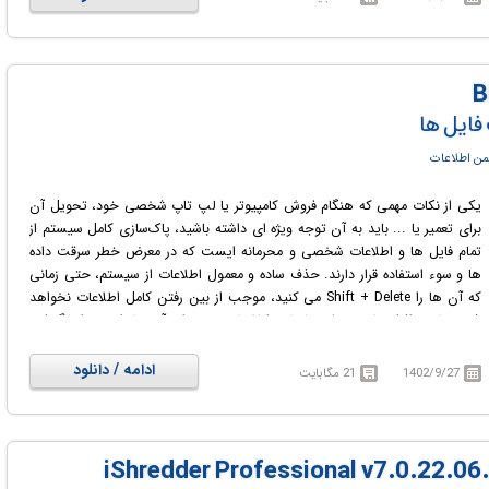
فایل ها
ن اطلاعات
یکی از نکات مهمی که هنگام فروش کامپیوتر یا لپ تاپ شخصی خود، تحویل آن
برای تعمیر یا ... باید به آن توجه ویژه ای داشته باشید، پاک‌سازی کامل سیستم از
تمام فایل ها و اطلاعات شخصی و محرمانه ایست که در معرض خطر سرقت داده
ها و سوء استفاده قرار دارند. حذف ساده و معمول اطلاعات از سیستم، حتی زمانی
که آن ها را Shift + Delete می کنید، موجب از بین رفتن کامل اطلاعات نخواهد
شد و با نرم افزار های مختلف بازیابی اطلاعات می توان آن ها را مجددا بازگردانی
کرد. از این رو حذف کامل و غیرقابل بازگشت اطلاعات، نکته مهمیست که باید حتما
به آن توجه شود و این دقیقا همان کاریست که نرم افزار
BitRaser File Eraser
ادامه / دانلود
1402/9/27
21 مگابایت
برای شما انجام می دهد. این نرم افزار قادر به حذف کامل و همیشگی فایل ها،
فولدر ها، تاریخچه مرورگر، پسورد های ذخیره شده و ... از هارد داخلی و خارجی
است. با این روش مطمئن دیگر نگران سرقت یا افشای اطلاعات شخصی خود
نخواهید بود.
iShredder Professional v7.0.22.06.08 + 