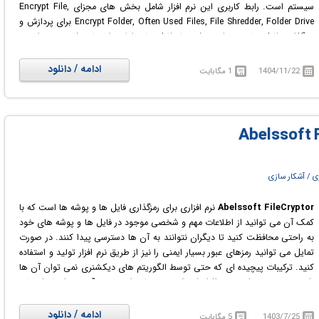
سیستم است. رابط کاربری این نرم افزار شامل بخش های مجزای Encrypt File,
Encrypt Folder, Often Used Files, File Shredder, Folder Drive برای پردازش و
رمزگذاری فایل ها، محتوای پوشه ها، فایل های اغلب استفاده شده و ... است.
Fast File Encryptor قادر به پردازش سریع فایل های حجیم و بزرگ نیز است.
همچنین گزینه هایی برای فعال کردن یا غیرفعال کردن تنظیمات مربوط به رمزگذاری
ادامه / دانلود
1404/11/22
1 مگابایت
فایل ها و پوشه ها نیز وجود دارد مانند اضافه کردن .enc برای فایل رمزگذاری شده
و ... .
ی / آشکار سازی
Abelssoft FileCryptor
نرم افزاری برای رمزگذاری فایل ها و پوشه ها است که با
کمک آن می توانید از اطلاعات مهم و شخصی موجود در فایل ها و پوشه های خود
به راحتی محافظت کنید تا دیگران نتوانند به آن ها دسترسی پیدا کنند. در صورت
تمایل می توانید رمزهای عبور بسیار ایمنی را نیز از طریق نرم افزار تولید و استفاده
کنید. ترکیبات پیچیده ای که حتی توسط الگوریتم های دیکشنری نمی توان آن ها
را حدس زد. در این نرم افزار از بالاترین سطح امنیتی و آخرین استانداردهای
رمزگذاری استفاده می‌شود، بنابراین پرونده ها و پوشه ها همیشه ایمن خواهند
ماند.
ادامه / دانلود
1403/7/25
5 مگابایت