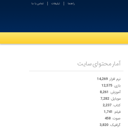
راهنما
تبلیغات
تماس با ما
آمار محتوای سایت
نرم افزار:
14,269
بازی:
12,575
آموزش:
8,261
موبایل:
7,282
کتاب:
2,237
فیلم:
1,741
صوت:
458
گرافیک:
3,820