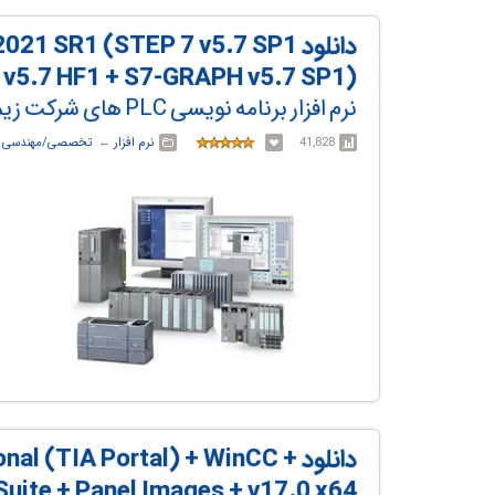
دانلود  SR1 (STEP 7 v5.7 SP1
 v5.7 HF1 + S7-GRAPH v5.7 SP1)
نرم افزار برنامه نویسی PLC های شرکت زیمنس
41,828
نرم افزار
← ‏
تخصصی/مهندسی
←
دانلود  (TIA Portal) + WinCC
Suite + Panel Images + v17.0 x64