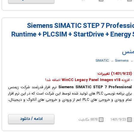
سیستم‌ها را نیز با حفظ سازمان‌یافته‌ی منطقی فراهم می‌کند. در این سیستم،
دستگاه‌های کنترلی (PLC) نقش مترجم را بر عهده دارند.
Siemens SIMATIC STEP 7 Professional نرم افزار قدرتمند شرکت زیمنس برای
برنامه نویسی PLC های تولید شده توسط این شرکت است که در این نرم افزار تمام
Siemens SIMATIC STEP 7 Professional +
ورودی و خروجی های PLC اعم از ورودی و خروجی های آنالوگ و دیجیتال، مدول
Runtime + PLCSIM + StartDrive + Energy 
شمارشگر، مدول وضعیت و غیره تعبیه شده که می‌بایست در صورت استفاده در نرم
افزار پیکر بندی سخت افزاری شوند.
 ‏
Siemens
← ‏
SIMATIC
(1401/9/23) تغییرات:
- افزونه
WinCC Legacy Panel Images v18
اضافه شد!
Siemens SIMATIC STEP 7 Professional
نرم افزار قدرتمند شرکت زیمنس
برای برنامه نویسی PLC های تولید شده توسط این شرکت است که در این نرم افزار
تمام ورودی و خروجی های PLC اعم از ورودی و خروجی های آنالوگ و دیجیتال،
مدول شمارشگر، مدول وضعیت و غیره تعبیه شده که می‌بایست در صورت استفاده
در نرم افزار پیکر بندی سخت افزاری شوند.
ادامه / دانلود
1401/9/23
8878 مگابایت
PLC یا Programmable Logic Controller یک کنترل کننده‌ی نرم افزاری است که
در قسمت ورودی، اطلاعاتی رابه صورت Binary دریافت و آن‌ها را طبق برنامه‌ای که