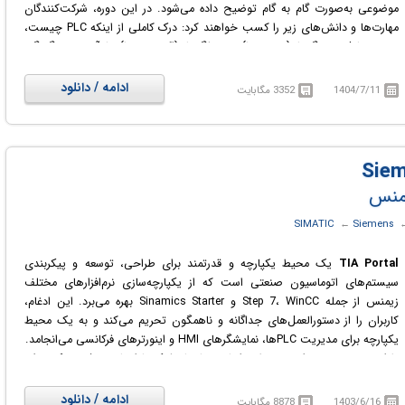
موضوعی به‌صورت گام به گام توضیح داده می‌شود. در این دوره، شرکت‌کنندگان
مهارت‌ها و دانش‌های زیر را کسب خواهند کرد: درک کاملی از اینکه PLC چیست،
نحوه تعامل حسگرها (سنسورها) و عملگرها (اکچویتورها) با آن، و چگونگی
استفاده صحیح از انواع متغیرها به‌دست می‌آورند. بر منطق نردبانی (Ladder
Logic)، که پرکاربردترین زبان برای برنامه‌نویسی PLC است، مسلط می‌شوند.
ادامه / دانلود
1404/7/11
3352 مگابایت
استفاده از کنتاکت‌های باز (Normally Open)، بسته (Normally Closed) و
دستورالعمل‌های تخصیص (Assignment) را تمرین می‌کنند و یاد می‌گیرند که
چگونه ساختارهای منطقی پیچیده بسازند.
در دوره آموزشی Siemens PLC Programming with Hands-On Projects با
اصول برنامه‌نویسی کنترل‌کننده‌های منطقی قابل برنامه‌ریزی زیمنس و کاربرد آن‌ها
در اتوماسیون صنعتی آشنا خواهید شد.
‏
Siemens
← ‏
SIMATIC
TIA Portal
یک محیط یکپارچه و قدرتمند برای طراحی، توسعه و پیکربندی
سیستم‌های اتوماسیون صنعتی است که از یکپارچه‌سازی نرم‌افزارهای مختلف
زیمنس از جمله Step 7، WinCC و Sinamics Starter بهره می‌برد. این ادغام،
کاربران را از دستورالعمل‌های جداگانه و ناهمگون تحریم می‌کند و به یک محیط
یکپارچه برای مدیریت PLC‌ها، نمایشگرهای HMI و اینورترهای فرکانسی می‌انجامد.
طراحی و توسعه در این محیط بر اساس ساختار بلوک‌ها انجام می‌شود. یک روش
سازمان‌یافته و منطقی که نه تنها به راحتی کاربران را در توسعه، نگهداری و
تشخیص سیستم‌های صنعتی همراهی می‌کند، بلکه امکان افزایش و به‌روزرسانی
ادامه / دانلود
1403/6/16
8878 مگابایت