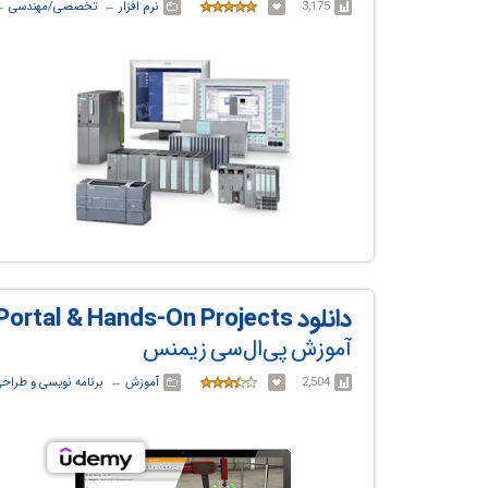
3,175
نرم افزار
← ‏
تخصصی/مهندسی
← 
دانلود PLC Ladder Programming with TIA Portal & Hands-On Projects
آموزش پی‌ال‌سی زیمنس
2,504
آموزش
← ‏
برنامه نویسی و طراح