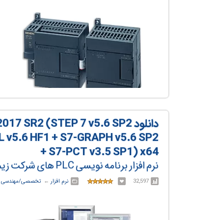
دانلود  SR2 (STEP 7 v5.6 SP2
L v5.6 HF1 + S7-GRAPH v5.6 SP2
+ S7-PCT v3.5 SP1) x64
نرم افزار برنامه نویسی PLC های شرکت زیمنس
32,597
نرم افزار
← ‏
تخصصی/مهندسی
←