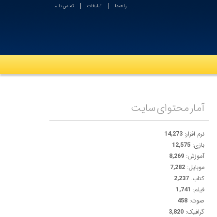
راهنما
تبلیغات
تماس با ما
آمار محتوای سایت
نرم افزار:
14,273
بازی:
12,575
آموزش:
8,269
موبایل:
7,282
کتاب:
2,237
فیلم:
1,741
صوت:
458
گرافیک:
3,820