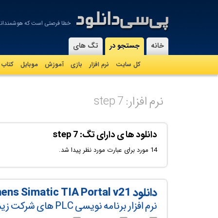
خطا فرصتی است كه هوشمندانه 
-
خانه
جستجو در
تگ های
کل سایت
نرم افزار
بازی
آموزش
موبايل
کتاب
نرم افزار: step 7
دانلود ها ی دارای تگ: step 7
14 مورد برای عبارت مورد نظر پیدا شد.
دانلود Siemens Simatic TIA Portal v21
نرم افزار برنامه نویسی PLC های شرکت زیمنس