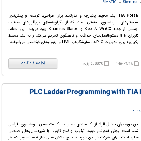
‏
Siemens
← ‏
SIMATIC
TIA Portal
یک محیط یکپارچه و قدرتمند برای طراحی، توسعه و پیکربندی
سیستم‌های اتوماسیون صنعتی است که از یکپارچه‌سازی نرم‌افزارهای مختلف
زیمنس از جمله Step 7، WinCC و Sinamics Starter بهره می‌برد. این ادغام،
کاربران را از دستورالعمل‌های جداگانه و ناهمگون تحریم می‌کند و به یک محیط
یکپارچه برای مدیریت PLC‌ها، نمایشگرهای HMI و اینورترهای فرکانسی می‌انجامد.
طراحی و توسعه در این محیط بر اساس ساختار بلوک‌ها انجام می‌شود. یک روش
سازمان‌یافته و منطقی که نه تنها به راحتی کاربران را در توسعه، نگهداری و
تشخیص سیستم‌های صنعتی همراهی می‌کند، بلکه امکان افزایش و به‌روزرسانی
ادامه / دانلود
1404/7/16
8878 مگابایت
سیستم‌ها را نیز با حفظ سازمان‌یافته‌ی منطقی فراهم می‌کند. در این سیستم،
دستگاه‌های کنترلی (PLC) نقش مترجم را بر عهده دارند.
Siemens SIMATIC STEP 7 Professional نرم افزار قدرتمند شرکت زیمنس برای
برنامه نویسی PLC های تولید شده توسط این شرکت است که در این نرم افزار تمام
ورودی و خروجی های PLC اعم از ورودی و خروجی های آنالوگ و دیجیتال، مدول
شمارشگر، مدول وضعیت و غیره تعبیه شده که می‌بایست در صورت استفاده در نرم
افزار پیکر بندی سخت افزاری شوند.
ی وب
این دوره برای تبدیل افراد از یک مبتدی مطلق به یک متخصص اتوماسیون طراحی
شده است. روش آموزشی دوره، ترکیب واضح تئوری با شبیه‌سازی‌های صنعتی
عملی است. برای شرکت در این دوره به هیچ دانش قبلی نیاز نیست؛ چرا که هر