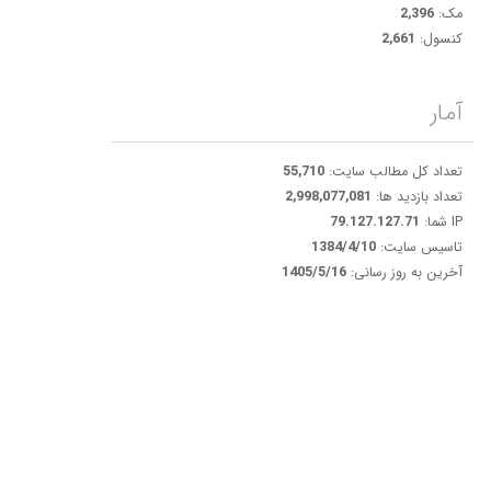
مک:
2,396
کنسول:
2,661
آمار
تعداد کل مطالب سایت:
55,710
تعداد بازدید ها:
2,998,077,081
IP شما:
79.127.127.71
تاسیس سایت:
1384/4/10
آخرین به روز رسانی:
1405/5/16