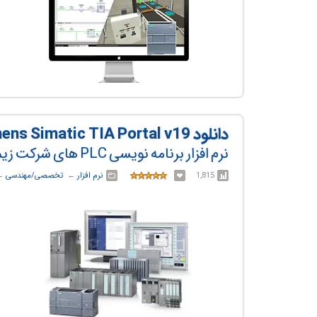
دانلود Siemens Simatic TIA Portal v19
نرم افزار برنامه نویسی PLC های شرکت زیمنس
1,815
نرم افزار
← ‏
تخصصی/مهندسی
← 