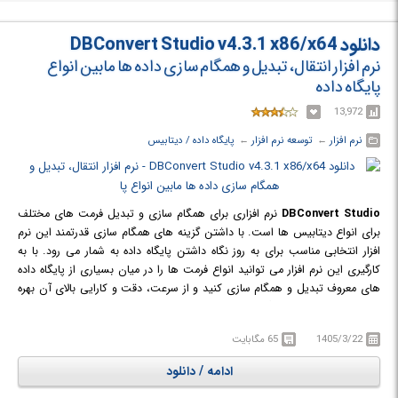
دانلود DBConvert Studio v4.3.1 x86/x64
نرم افزار انتقال، تبدیل و همگام سازی داده ها مابین انواع
پایگاه داده
13,972
نرم افزار
← ‏
توسعه نرم افزار
← ‏
پایگاه داده / دیتابیس
DBConvert Studio
نرم افزاری برای همگام سازی و تبدیل فرمت های مختلف
برای انواع دیتابیس ها است. با داشتن گزینه های همگام سازی قدرتمند این نرم
افزار انتخابی مناسب برای به روز نگاه داشتن پایگاه داده به شمار می رود. با به
کارگیری این نرم افزار می توانید انواع فرمت ها را در میان بسیاری از پایگاه داده
های معروف تبدیل و همگام سازی کنید و از سرعت، دقت و کارایی بالای آن بهره
ببرید. شما می توانید پایگاه داده های خود را بر روی سیستم های محلی و یا از راه
دور مرتبط ساخته و همگام سازی کنید. این نرم افزار گزینه های متعددی را برای
1405/3/22
65 مگابایت
همگام سازی و انتقال داده ها در اختیار کاربرانش قرار می دهد که از آن جمله می
توان به هماهنگ سازی دو طرفه و توزیع داده ها اشاره نمود. به طور پیش فرض
ادامه / دانلود
عناصری از پایگاه داده منبع برای انتقال به پایگاه داده مقصد از پیش انتخاب شده