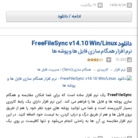
دهد. همچنین قابلیت ارتباط با ویندوز موبایل و ویندوز سرور را نیز دارا است و
1405/4/24
71 مگابایت
ارتباط آن با پروتکل های FTP ،SFTP ،WebDAV نیز به صوزت کامل انجام
ادامه / دانلود
می‌شود.
دانلود FreeFileSync v14.10 Win/Linux
نرم افزار همگام سازی فایل ها و پوشه ها
51,323
نرم افزار
← ‏
کاربردی
← ‏
همگام سازی (Sync)
‏|
مدیریت فایل ها
FreeFileSync
یک نرم افزار ساده است که برای شما امکان مقایسه و همگام
سازی پوشه ها و فایل ها را فراهم می کند. این نرم افزار دارای یک رابط کاربری
بسیار کاربرپسند است و شما می توانید پوشه های مورد نظر خود را هم از طریق
بروزر فایل ها و هم از طریق درگ و دراپ کردن، به لیست خود اضافه کنید. در این
نرم افزار مقایسه ی آن ها به راحتی انجام می‌شود و تنها کافیست بر روی یک
دکمه کلیک کنید. این نرم افزار به شما اجازه می دهد که برای مقایسه ی پوشه ها،
یکی از دو روش مقایسه بر اساس زمان و سایز و یا روش مقایسه بر اساس