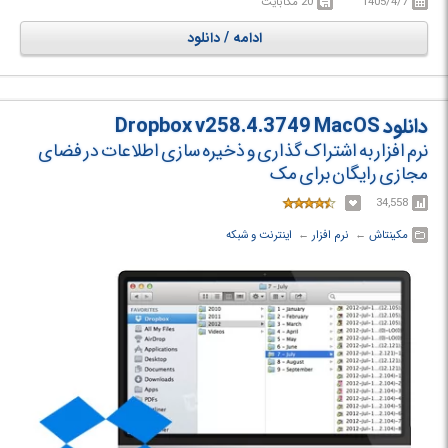
1405/4/7
20 مگابایت
محتویات پوشه ها را انتخاب کنید.
ادامه / دانلود
دانلود Dropbox v258.4.3749 MacOS
نرم افزار به اشتراک گذاری و ذخیره سازی اطلاعات در فضای
مجازی رایگان برای مک
34,558
مکینتاش
← ‏
نرم افزار
← ‏
اینترنت و شبکه