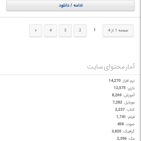
ادامه / دانلود
1
صفحه 1 از 4
2
3
4
»
آمار محتوای سایت
نرم افزار:
14,270
بازی:
12,575
آموزش:
8,269
موبایل:
7,282
کتاب:
2,237
فیلم:
1,741
صوت:
458
گرافیک:
3,820
مک:
2,396