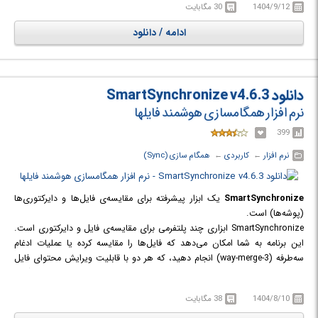
1404/9/12
30 مگابایت
محتویات پوشه ها را انتخاب کنید.
ادامه / دانلود
دانلود SmartSynchronize v4.6.3
نرم افزار همگام‎سازی هوشمند فایل‎ها
399
نرم افزار
← ‏
کاربردی
← ‏
همگام سازی (Sync)
SmartSynchronize
یک ابزار پیشرفته برای مقایسه‌ی فایل‌ها و دایرکتوری‌ها
(پوشه‌ها) است.
SmartSynchronize ابزاری چند پلتفرمی برای مقایسه‌ی فایل و دایرکتوری است.
این برنامه به شما امکان می‌دهد که فایل‌ها را مقایسه کرده یا عملیات ادغام
سه‌طرفه (3-way-merge) انجام دهید، که هر دو با قابلیت ویرایش محتوای فایل
همراه هستند. SmartSynchronize برای مقایسه‌ی ساختارهای دایرکتوری (برای
مثال، ساختار پروژه‌های نرم‌افزاری) بهینه شده است و می‌تواند آن‌ها را همگام
1404/8/10
38 مگابایت
(synchronized) نگه دارد.