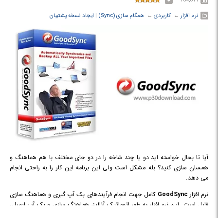
نرم افزار
← ‏
کاربردی
← ‏
همگام سازی (Sync)
‏|
ایجاد نسخه پشتیبان
آیا تا بحال خواسته اید دو یا چند شاخه را در دو جای مختلف با هم هماهنگ و
همسان سازی كنید؟ بله مشكل است ولی این برنامه این كار را به راحتی انجام
می دهد.
نرم افزار
GoodSync
کامل جهت انجام فرآیندهای بک آپ گیری و هماهنگ سازی
فایل است. این نرم افزار به طور اتوماتیک آنالیز، هماهنگ سازی و بک آپ ایمیل،
عکس های خانوادگی و اسناد مهم و مالی، MP3 ها و دیگر فایل های مهم را انجام