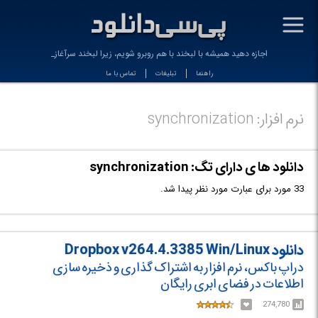
-
اجازه دهید همیشه با لبخند با هم روبرو شویم، زیرا لبخند سرآغاز عشق
راهنما
تبلیغات
تماس با ما
نرم افزار: synchronization
دانلود ها ی دارای تگ: synchronization
33 مورد برای عبارت مورد نظر پیدا شد.
دانلود Dropbox v264.4.3385 Win/Linux
دراپ باکس، نرم افزار به اشتراک گذاری و ذخیره سازی
اطلاعات در فضای ابری رایگان
274,780