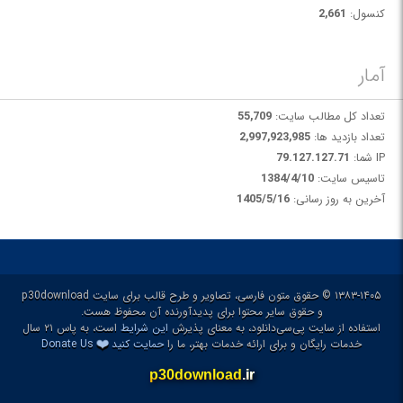
کنسول:
2,661
آمار
تعداد کل مطالب سایت:
55,709
تعداد بازدید ها:
2,997,923,985
IP شما:
79.127.127.71
تاسیس سایت:
1384/4/10
آخرین به روز رسانی:
1405/5/16
۱۳۸۳-۱۴۰۵ © حقوق متون فارسی، تصاویر و طرح قالب برای سایت p30download
و حقوق سایر محتوا برای پدیدآورنده آن محفوظ هست.
استفاده از سایت پی‌سی‌دانلود، به معنای پذیرش
این شرایط
است، به پاس ۲۱ سال
❤️
خدمات رایگان و برای ارائه خدمات بهتر، ما را
حمایت کنید
Donate Us
p30download