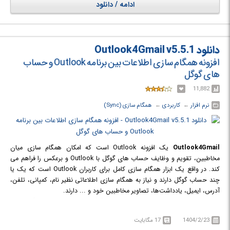
ادامه / دانلود
دانلود Outlook4Gmail v5.5.1
افزونه همگام سازی اطلاعات بین برنامه Outlook و حساب
های گوگل
11,882
نرم افزار
← ‏
کاربردی
← ‏
همگام سازی (Sync)
Outlook4Gmail
یک افزونه Outlook است که امکان همگام سازی میان
مخاطبین، تقویم و وظایف حساب های گوگل با Outlook و برعکس را فراهم می
کند. در واقع یک ابزار همگام سازی کامل برای کاربران Outlook است که یک یا
چند حساب گوگل دارند و نیاز به همگام سازی اطلاعاتی نظیر نام، کمپانی، تلفن،
آدرس، ایمیل، یادداشت‌ها، تصاویر مخاطبین خود و ... دارند.
وارد کرن قرار ملاقات های Outlook در تقویم گوگل و برعکس، امکام همگام سازی
چندین حساب گوگل در Outlook و هماهنگ سازی وظایف Google با پوشه های
1404/2/23
17 مگابایت
وظایف Outlook، بخشی از ویژگی های کلیدی این افزونه است.