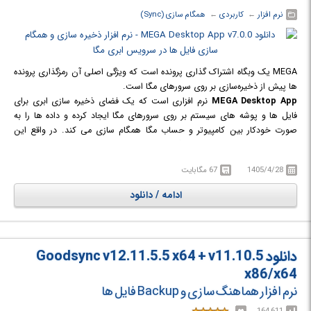
نرم افزار
← ‏
کاربردی
← ‏
همگام سازی (Sync)
MEGA یک وبگاه اشتراک‌ گذاری پرونده است که ویژگی اصلی آن رمزگذاری پرونده‌
ها پیش از ذخیره‌سازی بر روی سرورهای مگا است.
MEGA Desktop App
نرم افزاری است که یک فضای ذخیره سازی ابری برای
فایل ها و پوشه های سیستم بر روی سرورهای مگا ایجاد کرده و داده ها را به
صورت خودکار بین کامپیوتر و حساب مگا همگام سازی می کند. در واقع این
برنامه ی بصری شما را قادر به همگام سازی پوشه ها در چندین کامپیوتر می کند.
برای این کار فقط باید داده ها را آپلود کرده و در عرض چند ثانیه می توانید همان
1405/4/28
67 مگابایت
اسناد را بر روی کامپیوتر خودتان پیدا کنید.
ادامه / دانلود
دانلود Goodsync v12.11.5.5 x64 + v11.10.5
x86/x64
نرم افزار هماهنگ سازی و Backup فایل ها
164,611