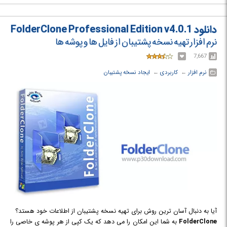
مانند جداول، فیلد ها، کلید اولیه، شاخص و ... که به صورت جداگانه کپی و
منتقل می شوند.
دانلود FolderClone Professional Edition v4.0.1
نرم افزار تهیه نسخه پشتیبان از فایل ها و پوشه ها
7,667
نرم افزار
← ‏
کاربردی
← ‏
ایجاد نسخه پشتیبان
آیا به دنبال آسان ترین روش برای تهیه نسخه پشتیبان از اطلاعات خود هستد؟
FolderClone
به شما این امکان را می دهد که یک کپی از هر پوشه ی خاصی را