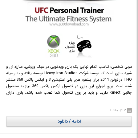
مربی شخصی: تناسب اندام نهایی یک بازی ویدئویی در سبک ورزشی، مبارزه ای و
شبیه سازی است که توسط شرکت Heavy Iron Studios توسعه یافته و به وسیله
THQ در ژوئن 2011 برای پلتفرم های پلی استیشن 3 و ایکس باکس 360 منتشر
شده است. برای اجرای این بازی در کنسول ایکس باکس 360 نیاز به محصول
جانبی Kinect دارید و باید بر روی کنسول شما نصب شده باشد. بازی دارای
گرافیک فوق العاده ای می باشد و محیط های ان بسیار خوب طراحی شده است.
این بازی آنقدر جامع است که می توانید از آن برای آموزش مبارزه و تمرینات
1396/3/12
کششی و بدنسازی در خانه استفاده نمایید. در بخش هایی از بازی می توانید
مشت زنی به کیسه بکس را تمرین کرده و در بخش هایی هم می توانید وارد
ادامه / دانلود
مبارزه شده و توانایی های خود را بسنجید. در واقع نیازمند بودن بازی به Kinectبه
همین خاطر است که شما مبارزات را تجربه کرده و تمرینات برای شما کاربردی باشد.
می توانید دراز و نشست رفته یا شنای شکم را انجام دهید. می توانید بپرید،