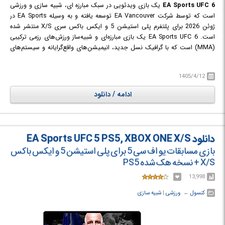
EA Sports UFC 6
یک بازی ویدئویی در سبک مبارزه ای، شبیه سازی و ورزشی
است که توسط شرکت EA Vancouver توسعه یافته و به وسیله EA Sports در
ژوئن 2026 برای پلتفرم پلی استیشن 5 و ایکس باکس سری X/S منتشر شده
است. EA Sports UFC 6 یک بازی مبارزه‌ای و شبیه‌ساز ورزش‌های رزمی ترکیبی
(MMA) است که با گرافیک نسل جدید، انیمیشن‌های واقع‌گرایانه و سیستم‌های
گیم‌پلی پیشرفته، هیجان مسابقات واقعی UFC را بازآفرینی می‌کند. مهم‌ترین
ویژگی جدید بازی، سیستم Flow State است که بازیکنان را برای مبارزه مطابق
1405/4/12
سبک واقعی هر فایتر پاداش می‌دهد و با پر شدن نوار Flow، قابلیت‌ها و امتیازات
ویژه‌ای را در اختیار آن‌ها قرار می‌دهد. همچنین سیستم دفاعی گسترده‌تر، موتور
ادامه / دانلود
فیزیکی بهبودیافته، ناک‌اوت‌های طبیعی‌تر و قابلیت آهسته‌سازی زمان در لحظات
حساس، مبارزات را تاکتیکی‌تر و هیجان‌انگیزتر کرده‌اند. در کنار بخش Career،
حالت داستانی The Legacy رقابت دو مبارز جوان را از آغاز مسیر حرفه‌ای تا
رسیدن به اوج UFC روایت می‌کند و بخش Hall of Legends نیز به بازسازی
دانلود EA Sports UFC 5 PS5, XBOX ONE X/S
لحظات مهم زندگی و دوران حرفه‌ای ستارگانی مانند Alex Pereira، Max Holloway
بازی مسابقات یو اف سی 5 برای پلی استیشن 5 و ایکس باکس
و Zhang Weili می‌پردازد. این بازی با فهرست گسترده‌ای از مبارزان، حالت‌های
X/S + نسخه هک شده PS5
متنوع آنلاین و آفلاین و تمرکز بر واقع‌گرایی، یکی از کامل‌ترین تجربه‌های
شبیه‌سازی MMA را ارائه می‌دهد.
13,998
کنسول
← ‏
ورزشی
‏|
شبیه سازی