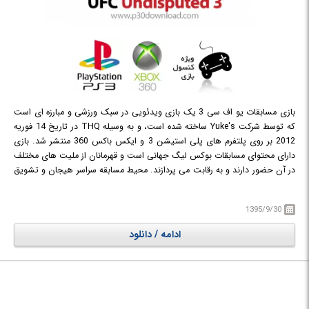
بازی مسابقات یو اف سی 3 یک بازی ویدئویی در سبک ورزشی و مبارزه ای است
که توسط شرکت Yuke's ساخته شده است، و به وسیله THQ در تاریخ 14 فوریه
2012 بر روی پلتفرم های پلی استیشن 3 و ایکس باکس 360 منتشر شد. بازی
دارای محتوای مسابقات بوکس لیگ جهانی است و قهرمانان از ملیت های مختلف
در آن حضور دارند و به رقابت می پردازند. محیط مسابقه سراسر هیجان و تشویق
تماشاچیان است و همین ویژگی باعث لذت دو چندان گیمر از بازی می شود. در
این نسخه از بازی سعی شده است تا با توجه به نکات واقعی و آنچه که در یک
1395/9/30
مسابقه ی مشت زنی چه درون رینگ مسابقه و چه در خارج از زمین اتفاق می
افتد به درستی و شبیه به نمونه ی واقعی آن اجرا شود تا علاقمندان به این سبک
ادامه / دانلود
از ورزشها بتوانند از تجربه ی بازی UFC Undisputed 3 به مانند یک بازی واقعی
لذت ببرند.