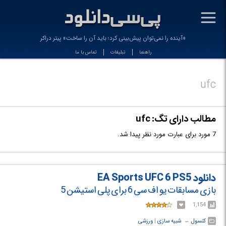
-
«آینده را نمی‌توان پیش‌بینی کرد؛ باید آن را ساخت» پیتر دراکر
راهنما
تبلیغات
تماس با ما
ufc
مطالب دارای تگ: ufc
7 مورد برای عبارت مورد نظر پیدا شد.
دانلود EA Sports UFC 6 PS5
بازی مسابقات یو اف سی 6 برای پلی استیشن 5
1,154
کنسول
← ‏
شبیه سازی
‏|
ورزشی