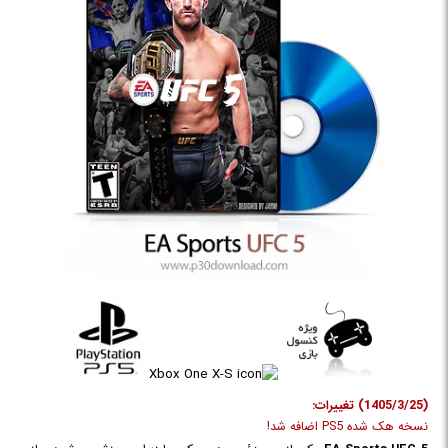
(1405/3/25) تغییرات:
نسخه هک شده PS5 اضافه شد!