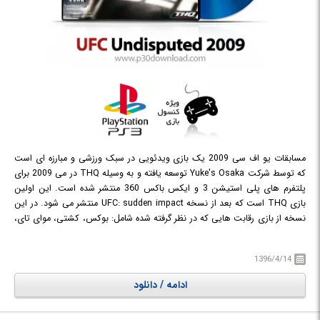
مسابقات یو اف سی 2009 یک بازی ویدئویی در سبک ورزشی و مبارزه ای است
که توسط شرکت Yuke's Osaka توسعه یافته و به وسیله THQ در می 2009 برای
پلتفرم های پلی استیشن 3 و ایکس باکس 360 منتشر شده است. این اولین
بازی THQ است که بعد از نسخه UFC: sudden impact منتشر می شود. در این
نسخه از بازی رقابت هایی که در نظر گرفته شده شامل: بوکس، کشتی، موای تای،
جیو جیتسو برزیلی و جودو می باشد. در بازی تیم های زیادی قرار گرفته است و
نسبت به نسخه های قبلی چند تیم جدید نیز به بازی اضافه شده است. بازی
1396/4/14
دارای سیستمی به نام creat-A-fighter بوده که به وسیله آن می توانید کاراکتر ها
را مطابق با آن چه دوست دارید شخصی سازی کنید. در این بازی از کاراکترها
ادامه / دانلود
گرفته تا داوران و مربی های بازی و شخصیت های مبارز شناخته شده بوده و مورد
علاقه بازیکن های این دسته بازی ها هستند. بازی به قدری طبیعی ساخته شده