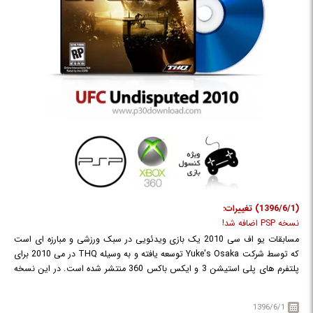
(1396/6/1) تغییرات:
نسخه PSP اضافه شد!
مسابقات یو اف سی 2010 یک بازی ویدئویی در سبک ورزشی و مبارزه ای است
که توسط شرکت Yuke's Osaka توسعه یافته و به وسیله THQ در می 2010 برای
پلتفرم های پلی استیشن 3 و ایکس باکس 360 منتشر شده است. در این نسخه
از بازی کاراکترهای محبوب دنیای UFC نیز حضور دارند و شبیه سازی شده اند و
می توانید با انتخاب هر کدام از آنها در مسابقات مختلف شرکت کنید و سعی کنید
1396/6/1