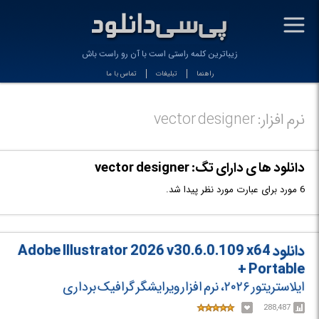
-
زیباترین کلمه راستی است با آن رو راست باش
راهنما
تبلیغات
تماس با ما
نرم افزار: vector designer
دانلود ها ی دارای تگ: vector designer
6 مورد برای عبارت مورد نظر پیدا شد.
دانلود Adobe Illustrator 2026 v30.6.0.109 x64
+ Portable
ایلاستریتور ۲۰۲۶، نرم افزار ویرایشگر گرافیک برداری
288,487