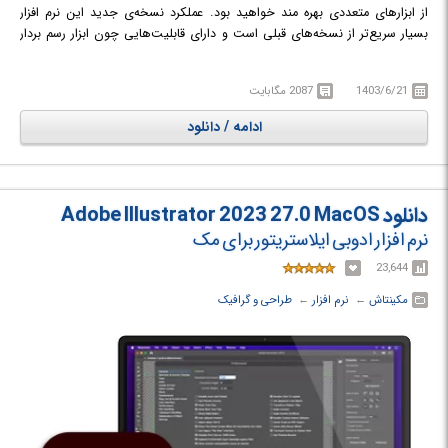
از ابزارهای متعددی بهره مند خواهید بود. عملکرد نسخه‌ی جدید این نرم افزار
بسیار سریع‌تر از نسخه‌های قبلی است و دارای قابلیت‌هایی چون ابزار رسم بردار
پیشرفته، ابزار تایپ لمسی، بسته بندی فایل و بسیاری ویژگی‌های جدید دیگر
است.
1403/6/21
2087 مگابایت
ادامه / دانلود
دانلود Adobe Illustrator 2023 27.0 MacOS
نرم افزار ادوبی ایلاستریتور برای مک
23,644
مکینتاش
← ‏
نرم افزار
← ‏
طراحی و گرافیک