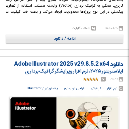
کاربری، همگی به گرافیک برداری (Vector) وابسته هستند. استفاده از تصاویر
پیکسلی در این نوع پروژه‌ها محدودیت ایجاد می‌کند و باعث افت کیفیت در
مقیاس‌های بزرگ می‌شود؛ به همین دلیل طراحان حرفه‌ای به نرم‌افزاری نیاز دارند
که دقت بالا، کنترل کامل روی مسیرها و قابلیت مقیاس‌پذیری بی‌نهایت را فراهم
1405/4/5
3600 مگابایت
کند.
ادامه / دانلود
Adobe Illustrator 2026
جدیدترین نسخه از نرم‌افزار قدرتمند طراحی برداری
شرکت Adobe است که به عنوان استاندارد جهانی طراحی وکتور شناخته می‌شود.
این نرم‌افزار مجموعه‌ای کامل از ابزارهای حرفه‌ای برای طراحی لوگو، تایپوگرافی،
آیکون، تصاویر برداری و طرح‌های گرافیکی پیچیده را در اختیار طراحان قرار
دانلود Adobe Illustrator 2025 v29.8.5.2 x64
می‌دهد. Illustrator به دلیل دقت بالا، انعطاف‌پذیری و هماهنگی کامل با سایر
ایلاستریتور ۲۰۲۵، نرم افزار ویرایشگر گرافیک برداری
نرم‌افزارهای Adobe، یکی از اصلی‌ترین ابزارهای طراحان گرافیک در سراسر جهان
محسوب می‌شود.
7,679
نرم افزار
← ‏
گرافیکی
← ‏
طراحی دو بعدی
← ‏
ایلاستریتور / Illustrator