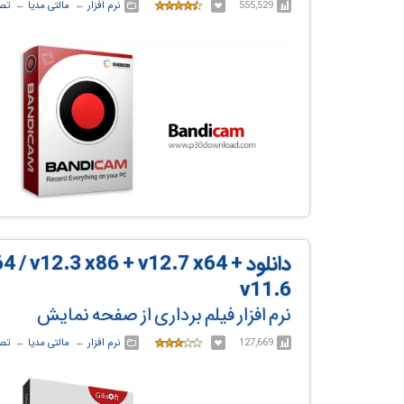
555,529
نرم افزار
← ‏
مالتی مدیا
← ‏
تصو
دانلود / v12.3 x86 + v12.7 x64
v11.6
نرم افزار فیلم برداری از صفحه نمایش
127,669
نرم افزار
← ‏
مالتی مدیا
← ‏
تصو