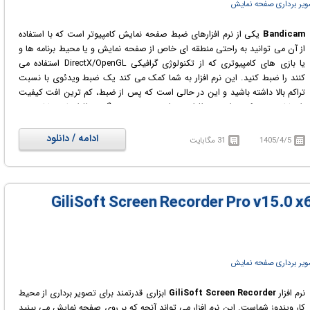
یر برداری صفحه نمایش
Bandicam
یکی از نرم افزارهای ضبط صفحه نمایش کامپیوتر است که با استفاده
از آن می توانید به راحتی منطقه ای خاص از صفحه نمایش و یا محیط برنامه ها و
یا بازی های کامپیوتری که از تکنولوژی گرافیکی DirectX/OpenGL استفاده می
کنند را ضبط کنید. این نرم افزار به شما کمک می کند یک ضبط ویدئوی با نسبت
تراکم بالا داشته باشید و این در حالی است که پس از ضبط، کم ترین افت کیفیت
را مشاهده می کنید. این نرم افزار به مراتب نسبت به دیگر نرم افزارهای مشابه خود
عملکرد بهتری دارد. همچنین حجم فایل های ضبط شده توسط این نرم افزار نسبت
به سایر نرم افزارهای مشابه، کم تر است، چون در این نرم افزار از قوی ترین امکانات
ادامه / دانلود
1405/4/5
31 مگابایت
فشرده سازی کیفیت استفاده شده است. می توانید ویدئوهای با کیفیت ضبط شده
توسط این نرم افزار را در هر یک از فرمت های AVI، MPEG، Xvid و ... ذخیره کنید.
از دیگر قابلیت های کلیدی این نرم افزار می توان به امکان ضبط 24 ساعته، بدون
توقف، اشاره کرد. این برنامه با تصویر برداری با رزلوشن بالا به صورت HD
GiliSoft Screen Recorder Pro v15.0 x64  +
کوچکترین جزئیات را نیز ثبت می کند. هم چنین این نرم افزار به میزان بسیار کمی
از منابع سیستم شما استفاده می کند.
یر برداری صفحه نمایش
نرم افزار
GiliSoft Screen Recorder
ابزاری قدرتمند برای تصویر برداری از محیط
کار ویندوز شماست. این نرم افزار می تواند آنچه که بر روی صفحه نمایش می بینید