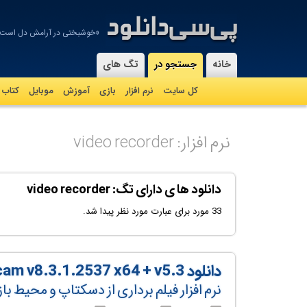
«خوشبختی در آرامش دل است، نه
-
خانه
جستجو در
تگ های
کل سایت
نرم افزار
بازی
آموزش
موبايل
کتاب
نرم افزار: video recorder
دانلود ها ی دارای تگ: video recorder
33 مورد برای عبارت مورد نظر پیدا شد.
دانلود Bandicam v8.3.1.2537 x64 + v5.3
نرم افزار فیلم برداری از دسکتاپ و محیط ب