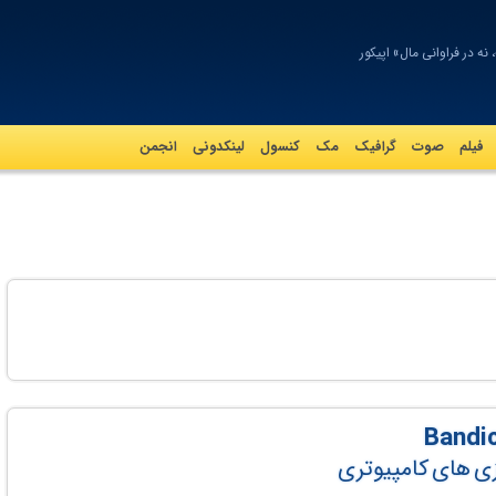
 در فراوانی مال» اپیکور
فیلم
صوت
گرافيک
مک
کنسول
لینکدونی
انجمن
ازی های کامپیوتری