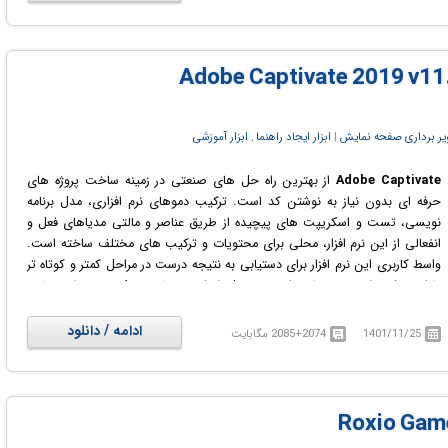
میسر می سازد، امکان زمانبندی برای ضبط خودکار برنامه های موردنظر را نیز فراهم
می کند.
ر برداری صفحه نمایش
‏|
ابزار ایجاد راهنما
,
ابزار آموزشی
Adobe Captivate
از بهترین راه حل های صنعتی در زمینه ساخت پروژه های
حرفه ای بدون نیاز به نوشتن کد است. ترکیب دموهای نرم افزاری، مدل برنامه
نویسی، تست و اسکریپت های پیچیده از طریق عناصر و مالتی مدیاهای فعل و
انفعالی از این نرم افزار، محلی برای محتویات و ترکیب های مختلف ساخته است.
واسط کاربری این نرم افزار برای دستیابی به نتیجه درست در مراحل کمتر و کوتاه تر
طراحی شده است. به علاوه این محصول از فرمت های ویدئویی مختلفی مانند
AVI ،MOV ،FLV ،MPEG پشتیبانی می کند.
ادامه / دانلود
1401/11/25
2085+2074 مگابایت