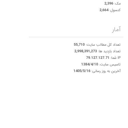
مک:
2,396
کنسول:
2,664
آمار
تعداد کل مطالب سایت:
55,710
تعداد بازدید ها:
2,998,391,273
IP شما:
79.127.127.71
تاسیس سایت:
1384/4/10
آخرین به روز رسانی:
1405/5/16