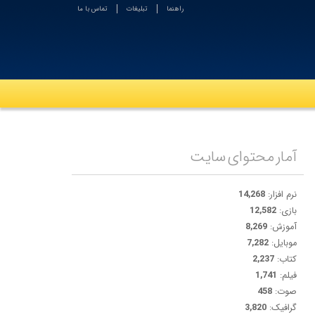
راهنما
تبلیغات
تماس با ما
آمار محتوای سایت
نرم افزار:
14,268
بازی:
12,582
آموزش:
8,269
موبایل:
7,282
کتاب:
2,237
فیلم:
1,741
صوت:
458
گرافیک:
3,820