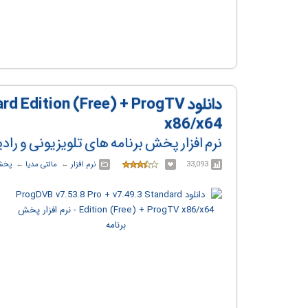
دانلود dition (Free) + ProgTV
x86/x64
نرم افزار پخش برنامه های تلویزیونی و رادی
33,093
نرم افزار
← ‏
مالتی مدیا
← ‏
پخش 