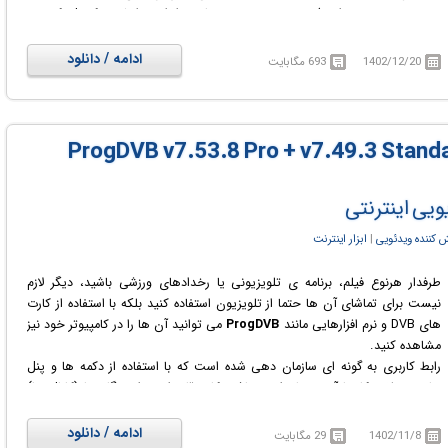
مدیریت دوربین برای ثبت هر چه بهتر تصاویر، ابزار ویرایشی، کنترل کیفیت
تصویر، افزودن جلوه های ویژه تصویری، پشتیبانی از فیلم های 4k، افزودن صوت
و تصویر به ویدئو ها و ده ها قابلیت بی نظیر دیگر که در اختیار کاربران قرار می
ادامه / دانلود
1402/12/20
693 مگابایت
دهد آن ها را قادر می سازد تا ویدئو های اکشن و ورزشی را به بهترین نحو ضبط
کرده و بسازند.
ProgDVB v7.53.8 Pro + v7.49.3 Standard E
ویی اینترنتی
کننده ویدئویی
‏|
ابزار اینترنت
طرفدار هرنوع فیلم، برنامه ی تلویزیونی یا رخدادهای ورزشی باشید، دیگر لازم
نیست برای تماشای آن ها حتما از تلویزیون استفاده کنید بلکه با استفاده از کارت
های DVB و نرم افزارهایی مانند
ProgDVB
می توانید آن ها را در کامپیوتر خود نیز
مشاهده کنید.
رابط کاربری به گونه ای سازمان دهی شده است که با استفاده از دکمه ها و پنل
های مختلف، کار با آن بسیار راحت باشد. کاربر قادر است ایستگاه ها (کانال ها)
مختلف تلویزیون و یا رادیو اینترنتی در دسترس را پیدا نموده و از برنامه هایشان
استفاده کند. ProgDVB علاوه بر اینکه پخش برنامه های تلویزیونی (رادیویی) را
ادامه / دانلود
1402/11/8
29 مگابایت