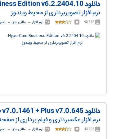
دانلود HyperCam Business Edition v6.2.2404.10
نرم افزار تصویربرداری از محیط ویندوز
98,642
نرم افزار
← ‏
مالتی مدیا
← ‏
تصوی
دانلود ScreenHunter Pro v7.0.1461 + Plus v7.0.645
نرم افزار عکسبرداری و فیلم برداری از صفح
43,722
نرم افزار
← ‏
مالتی مدیا
← ‏
تصوی