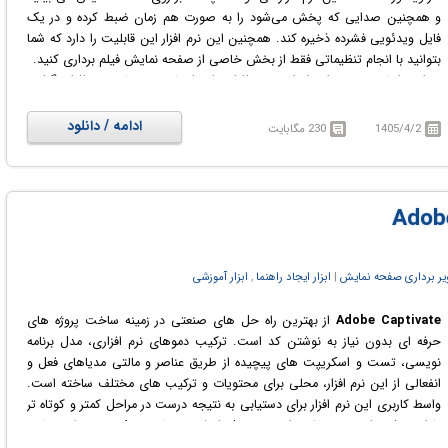
و همچنین صدایی که پخش می‌شود را به صورت هم زمان ضبط کرده و در یک
فایل ویدئویی فشرده ذخیره کند. همچنین این نرم افزار این قابلیت را دارد که شما
بتوانید با انجام تنظیماتی فقط از بخش خاصی از صفحه نمایش فیلم برداری کنید.
بر این اساس می توان از این نرم افزار برای ایجاد دمو های نرم افزار، گرفتن
streaming video و ضبط game play استفاده کرد. استفاده از این نرم افزار بسیار
آسان است.
ادامه / دانلود
1405/4/2
230 مگابایت
ر برداری صفحه نمایش
‏|
ابزار ایجاد راهنما
,
ابزار آموزشی
Adobe Captivate
از بهترین راه حل های صنعتی در زمینه ساخت پروژه های
حرفه ای بدون نیاز به نوشتن کد است. ترکیب دموهای نرم افزاری، مدل برنامه
نویسی، تست و اسکریپت های پیچیده از طریق عناصر و مالتی مدیاهای فعل و
انفعالی از این نرم افزار، محلی برای محتویات و ترکیب های مختلف ساخته است.
واسط کاربری این نرم افزار برای دستیابی به نتیجه درست در مراحل کمتر و کوتاه تر
طراحی شده است. به علاوه این محصول از فرمت های ویدئویی مختلفی مانند
AVI ،MOV ،FLV ،MPEG پشتیبانی می کند.