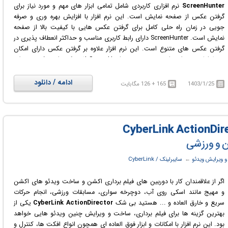
ScreenHunter
نرم افزاری کاربردی شامل تمامی ابزار های مهم و مورد نیاز برای
گرفتن عکس از صفحه نمایش است. این نرم افزار با افزایش بهره وری و صرفه
جویی در زمان راه حلی کامل برای گرفتن عکس هایی با کیفیت بالا از صفحه
نمایش است. ScreenHunter دارای رابط کاربری مناسب و حداکثر انعطاف پذیری در
گرفتن عکس های متنوع است. این نرم افزار علاوه بر گرفتن عکس دارای امکان
ضبط فیلم و صدا نیز است. در مجموع ScreenHunter ثابت کرده است که می تواند
یک ابزار کمکی بی نظیر برای کسب و کار شما باشد.
ادامه / دانلود
1403/1/25
165 + 126 مگابایت
ن و ورزشی
 ویرایش ویدئو
← ‏
سایبرلینک / CyberLink
اگر از علاقمندان کار با دوربین های فیلم برداری اکشن و ساخت ویدئو های اکشن
و مهیج مانند اسکی روی آب، دوچرخه سواری، مسابقات ورزشی، انجام حرکات
سریع و خارق العاده و ... هستید بی شک
CyberLink ActionDirector
یکی از
بهترین گزینه ها برای فیلم برداری، ساخت و ویرایش چنین ویدئو هایی خواهد
بود. این نرم افزار با امکانات و ابزار فوق العاده ای همچون انواع افکت ها، کنترل و