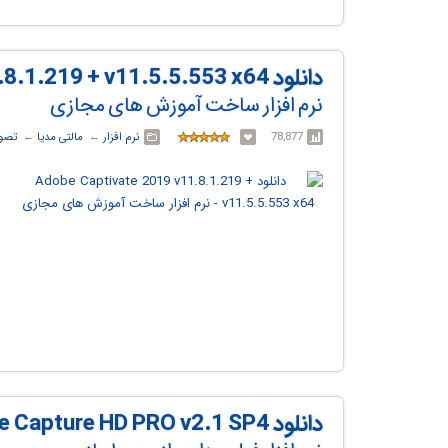
دانلود Adobe Captivate 2019 v11.8.1.219 + v11.5.5.553 x64
نرم افزار ساخت آموزش های مجازی
78,877
نرم افزار
← ‏
مالتی مدیا
← ‏
تصوی
دانلود Roxio Game Capture HD PRO v2.1 SP4