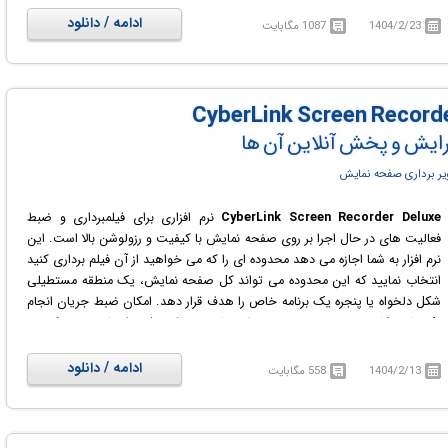
ادامه / دانلود
1404/2/23
1087 مگابایت
ویرایش و پخش آنلاین آن ها
ر برداری صفحه نمایش
CyberLink Screen Recorder Deluxe
نرم افزاری برای فیلمبرداری و ضبط
فعالیت های در حال اجرا بر روی صفحه نمایش با کیفیت و رزولوشن بالا است. این
نرم افزار به شما اجازه می دهد محدوده ای را که می خواهید از آن فیلم برداری کنید
انتخاب نمایید که این محدوده می تواند کل صفحه نمایش، یک منطقه مستطیلی
شکل دلخواه یا پنجره یک برنامه خاص را هدف قرار دهد. امکان ضبط جریان انجام
یک بازی کامپیوتری و همچنین ضبط تصاویر دریافت شده از طریق وب کم نیز
وجود دارد. مجموعه ای از ابزار های ویرایش فیلم موجود در نرم افزار شما را قادر می
سازد تا مستقل از هر نرم افزار ویرایش فیلم دیگری بتوانید فایل های ضبط شده
ادامه / دانلود
1404/2/13
558 مگابایت
خود را ویرایش کرده و اصلاح کنید. از این نرم افزار می توانید برای ضبط مصاحبه
های شغلی، ضبط مکالمات ویدئویی آنلاین یا ساخت فیلم های آموزشی کمک
بگیرید. CyberLink Screen Recorder Deluxe همچنین امکان پخش زنده از طریق