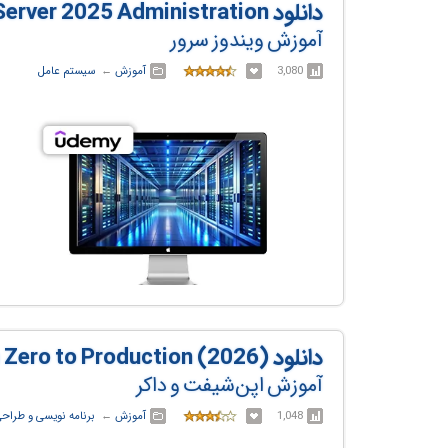
دانلود Windows Server 2025 Administration
آموزش ویندوز سرور
3,080
آموزش
← ‏
سیستم عامل
دانلود OpenShift 4.20 and Docker: From Zero to Production (2026)
آموزش اپن‌شیفت و داکر
1,048
آموزش
← ‏
برنامه نویسی و طراح