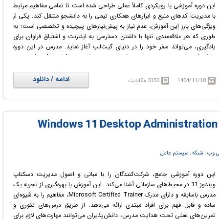
دوره با ترکیب مفاهیم تئوری و سناریوهای عملی، دانشجو را برای مواجهه با
این دوره آموزشی با رویکردی کاملاً عملی طراحی شده است تا تمامی مفاهیم مرتبط
چالش‌های واقعی در دیتاسنترهای مدرن آماده کرده و مسیری روشن برای تسلط بر
با مدیریت کدهای منبع و ابزارهای همکاری تیمی را به دانشجو منتقل کند. یکی از
فناوری‌های ابری و محلی مایکروسافت فراهم می‌سازد.
ویژگی‌های بارز این آموزش، عدم نیاز به پیش‌نیازهای پیچیده و تخصصی است؛ به
در دوره آموزشی Windows Server 2025 Administration با نصب، پیکربندی و
طوری که هر علاقه‌مندی تنها با داشتن دسترسی به اینترنت و اشتیاق فراوان برای
مدیریت هویت در جدیدترین نسخه سرور مایکروسافت آشنا خواهید شد.
یادگیری، می‌تواند سفر خود را در دنیای گیت‌لب آغاز نماید. مدرس در این دوره
تلاش کرده است تا تمامی مباحث را با بیشترین دقت و جزئیات ممکن شرح دهد
تا از بروز هرگونه ابهام یا سوال اضافی در ذهن مخاطب جلوگیری شود.
ساختار دروس به گونه‌ای چیدمان شده است که حتی مفاهیم دشوار نیز به زبانی
ادامه / دانلود
1404/11/18
3150 مگابایت
ساده و قابل فهم بیان شوند. با این حال، پشتیبانی مستمری برای دانشجو در نظر
گرفته شده است؛ چنانچه بخشی از مطالب نیاز به شفاف‌سازی بیشتر داشته باشد یا
دانشجو احساس کند که جای خالی یک مبحث خاص در آموزش حس می‌شود،
این امکان فراهم شده تا از طریق بخش نظرات ذیل هر درس یا ارسال پیام
مستقیم، با مدرس در ارتباط باشد. این تعامل دوطرفه باعث می‌شود که دوره همواره
به‌روز و مطابق با نیازهای یادگیرندگان باقی بماند.
در دوره آموزشی OpenShift 4.20 and Docker: From Zero to Production
ی وب
‏|
شبکه
,
سیستم عامل
(2026) با مدیریت مخازن کد و ابزارهای همکاری در پلتفرم گیت‌لب آشنا خواهید
شد.
این دوره آموزشی جامع، شرکت‌کنندگان را با مبانی و اصول مدیریت دسکتاپ
ویندوز 11 در محیط‌های سازمانی آشنا می‌کند. این آموزش با بهره‌گیری از تجربه یک
مدرس باسابقه و دارای مدرک Microsoft Certified Trainer، مفاهیم را به شیوه‌ای
ساده و قابل فهم برای افراد مبتدی ارائه می‌دهد. از طریق درس‌های تئوری و
تمرین‌های عملی تحت هدایت مدرس، دانش‌پذیران می‌توانند مهارت‌های لازم برای