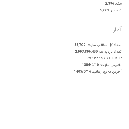
مک:
2,396
کنسول:
2,661
آمار
تعداد کل مطالب سایت:
55,709
تعداد بازدید ها:
2,997,896,459
IP شما:
79.127.127.71
تاسیس سایت:
1384/4/10
آخرین به روز رسانی:
1405/5/16