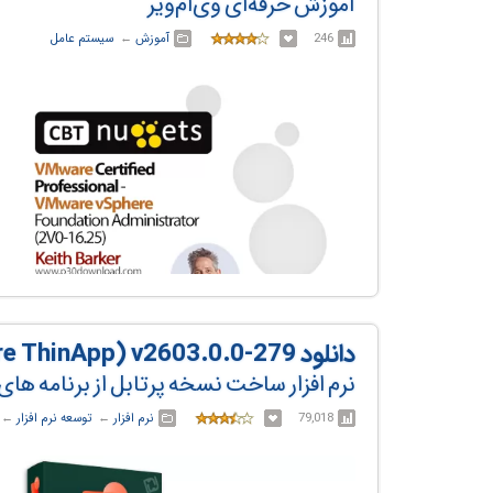
آموزش حرفه‌ای وی‌ام‌ویر
246
آموزش
← ‏
سیستم عامل
دانلود Omnissa ThinApp (formerly VMware ThinApp) v2603.0.0-279
نرم افزار ساخت نسخه پرتابل از برنامه ه
79,018
نرم افزار
← ‏
توسعه نرم افزار
← ‏