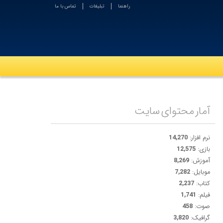
راهنما
تبلیغات
تماس با ما
آمار محتوای سایت
نرم افزار:
14,270
بازی:
12,575
آموزش:
8,269
موبایل:
7,282
کتاب:
2,237
فیلم:
1,741
صوت:
458
گرافیک:
3,820