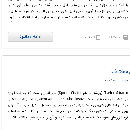
با اسکن نرم افزارهایی که در سیستم عامل نصب شده اند می تواند آن ها را
مدارک بالاتر و نقش‌های زیرساختی برتر محسوب می‌شود.
شناسایی و پس از جمع آوری تمامی فایل های اصلی نرم افزار که در سیستم عامل و
در دوره آموزشی VMware Certified Professional - VMware vSphere
در بخش های مختلف پخش شده اند، نسخه ای همراه از نرم افزار انتخابی را تهیه
Foundation Administrator (2V0-16.25 با مفاهیم مجازی‌سازی، مدیریت مراکز
کند.استفاده از این نرم افزار بسیار کم حجم فوق العاده ساده خواهد بود و به سادگی
داده و آماده‌سازی برای آزمون گواهینامه VCP-VVF آشنا خواهید شد.
هر کاربری می تواند از آن بهره مند شود. Omnissa ThinApp با نسخه های
مختلف ویندوز، انواع نرم افزارها، انواع کدهای برنامه نویسی، تکنولوژی های
ادامه / دانلود
1405/5/9
9 مگابایت
مختلف در نرم افزارها، نام ها و برندهای مختلف، حجم های بالا یا پائین، فرمت
های مختلف اجرایی و بسیاری موارد دیگر سازگاری کاملی نیز دارد. به راحتی می
توان نسخه های همراه شده از نرم افزارهای مختلف را در هرجایی بدون این که
نصبی صورت گیرد مورد استفاده قرار داد و به این ترتیب در بهره گیری از بسیاری
نرم افزارها صرفه جویی در تمامی موارد نظیر، زمان، فضا و سخت افزار خواهد شد.
ی مختلف
ایجاد برنامه نصب
Turbo Studio
(پیشتر با نام Spoon Studio) نرم افزاری است که به شما اجازه
می دهد تا برنامه های تحت Windows, .NET, Java AIR, Flash, Shockwave یا
دیگر برنامه های کاربردی خود را به یک برنامه مجازی مستقل تبدیل کنید و آن را بر
روی سیستم یک کاربر دیگر اجرا کنید. در واقع قادر خواهید بود تا از نسخه اصلی
نرم افزارهای خود یک نسخه پرتابل ایجاد کرده و آن را همراه خود داشته باشید.
استفاده از این نرم افزار این مزیت را دارد که بر خلاف روش های سنتی استقرار
برنامه های مجازی، به انجام ری بوت، امتیازات administrative، و یا مراحل نصب