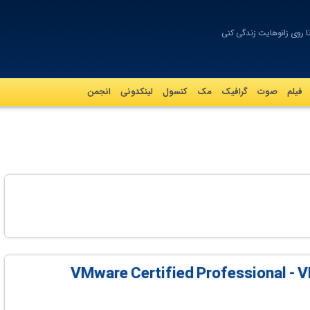
 روی زانو‌هایت زندگی کنی
فیلم
صوت
گرافيک
مک
کنسول
لینکدونی
انجمن
VMware Certified Professional - VMwa