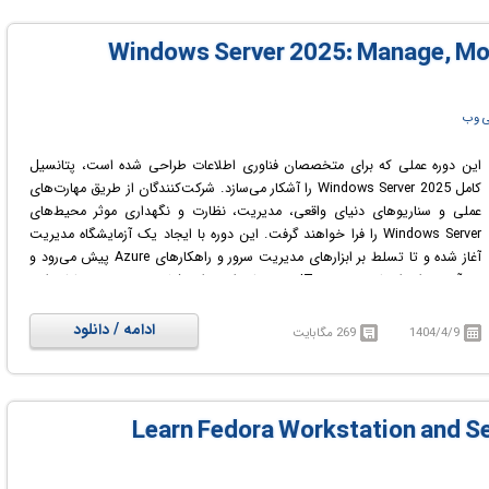
مدیریت ایمن سیستم‌های متعدد استفاده می‌کنند، پرداخته خواهد شد. در پایان
این دوره، شرکت‌کنندگان در کار با ویندوز ۱۱ در یک محیط تجاری یا فناوری اطلاعات،
چه در حال پشتیبانی از یک تیم کوچک، چه در حال مطالعه برای یک نقش فنی، یا
صرفاً مدیریت سیستم‌های شخصی خود باشند، احساس اطمینان بیشتری خواهند
کرد.
ی وب
در دوره آموزشی Windows 11 Pro - System Administration in Under 3 Hours
با مدیریت سیستم عامل ویندوز ۱۱ آشنا خواهید شد.
این دوره عملی که برای متخصصان فناوری اطلاعات طراحی شده است، پتانسیل
کامل Windows Server 2025 را آشکار می‌سازد. شرکت‌کنندگان از طریق مهارت‌های
عملی و سناریوهای دنیای واقعی، مدیریت، نظارت و نگهداری موثر محیط‌های
Windows Server را فرا خواهند گرفت. این دوره با ایجاد یک آزمایشگاه مدیریت
آغاز شده و تا تسلط بر ابزارهای مدیریت سرور و راهکارهای Azure پیش می‌رود و
هر آنچه برای ارتقای تخصص IT خود نیاز دارید را پوشش می‌دهد. در پایان این
دوره، شرکت‌کنندگان به دانش و مهارت‌های لازم برای بهینه‌سازی و ایمن‌سازی
زیرساخت Windows Server خود مجهز خواهند شد. آن‌ها یاد خواهند گرفت که
ادامه / دانلود
1404/4/9
269 مگابایت
چگونه کاربران و گروه‌ها را مدیریت کنند، امنیت را پیکربندی نمایند، عملکرد سرور را
نظارت کنند و مشکلات رایج را عیب‌یابی کنند. علاوه بر این، دوره به مباحثی مانند
پشتیبان‌گیری و بازیابی، مدیریت ذخیره‌سازی و ادغام با سرویس‌های ابری Azure
می‌پردازد. از طریق تمرین‌های عملی و مثال‌های موردی، شرکت‌کنندگان تجربه عملی
ارزشمندی کسب خواهند کرد که آن‌ها را قادر می‌سازد تا به طور موثر محیط‌های
Windows Server 2025 را مدیریت کنند. این دوره برای مدیران سیستم، مهندسان
شبکه و هر متخصص IT که مسئول مدیریت و نگهداری سرورهای Windows