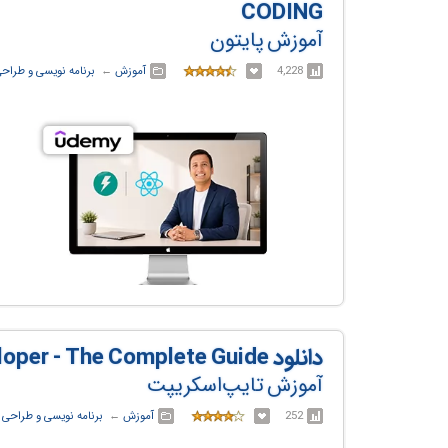
CODING
آموزش پایتون
4,228
آموزش
← ‏
برنامه نویسی و طراح
دانلود TypeScript for Busy Developer - The Complete Guide
آموزش تایپ‌اسکریپت
252
آموزش
← ‏
برنامه نویسی و طراحی