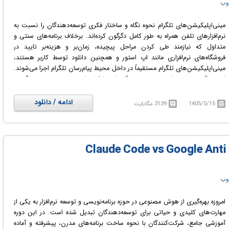
 وب
مینی‌اپلیکیشن‌های تلگرام نحوه نگاه و ساختار فکری توسعه‌دهندگان را نسبت به
نرم‌افزارهای تلفن همراه به طور کامل دگرگون کرده‌اند. برخلاف برنامه‌های سنتی و
متداول که نیازمند طی کردن مراحل پیچیده، زمان‌بر و هزینه‌بر تایید در
فروشگاه‌های نرم‌افزاری مانند اپ استور و همچنین دانلود توسط کاربر هستند،
مینی‌اپلیکیشن‌های تلگرام مستقیماً در داخل محیط پیام‌رسان تلگرام اجرا می‌شوند.
این ویژگی منحصر‌به‌فرد به توسعه‌دهندگان این امکان را می‌دهد تا به صورت آنی و
بدون واسطه به پایگاه عظیمی از مخاطبان که شامل بیش از نهصد میلیون کاربر
فعال در سراسر جهان است، دسترسی پیدا کنند.
ادامه / دانلود
1405/5/15
3139 مگابایت
علاوه بر این، دوره یاد شده به توسعه‌دهندگان کمک می‌کند تا با اصول معماری
مدرن وب، مدیریت حالت‌ها در محیط لایووایر و نحوه مدیریت پایگاه داده در
لاراول به منظور پشتیبانی از حجم بالای مخاطبان تلگرام آشنا شوند. آموزش‌ها به
گونه‌ای تنظیم شده‌اند که تمامی افراد بتوانند با دنبال کردن مراحل، اپلیکیشن خود
را به صورت زنده و کاربردی پیاده‌سازی نمایند و آن را در اختیار مخاطبان قرار دهند.
این مجموعه آموزشی تمامی ابزارهای لازم را برای ورود به دنیای مینی‌اپ‌های تلگرام
فراهم می‌سازد.
 وب
در دوره آموزشی Telegram Mini Apps: Build Full-Stack Apps with Laravel با
نحوه توسعه و انتشار مینی‌اپلیکیشن‌های تلگرام آشنا خواهید شد.
امروزه بهره‌گیری از هوش مصنوعی در حوزه برنامه‌نویسی و توسعه نرم‌افزار به یکی از
مهارت‌های کلیدی و حیاتی برای توسعه‌دهندگان تبدیل شده است. در این دوره
آموزشی جامع، شرکت‌کنندگان با نحوه ساخت برنامه‌های مدرن، پیشرفته و آماده