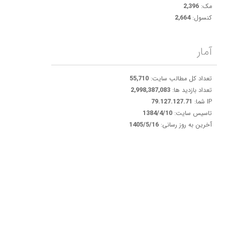
مک:
2,396
کنسول:
2,664
آمار
تعداد کل مطالب سایت:
55,710
تعداد بازدید ها:
2,998,387,083
IP شما:
79.127.127.71
تاسیس سایت:
1384/4/10
آخرین به روز رسانی:
1405/5/16