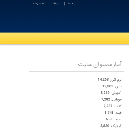
راهنما
تبلیغات
تماس با ما
آمار محتوای سایت
نرم افزار:
14,268
بازی:
12,582
آموزش:
8,269
موبایل:
7,282
کتاب:
2,237
فیلم:
1,741
صوت:
458
گرافیک:
3,820