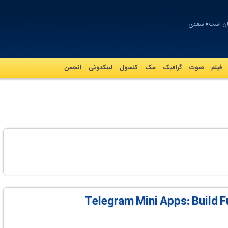
سان است» سعدی
فیلم
صوت
گرافيک
مک
کنسول
لینکدونی
انجمن