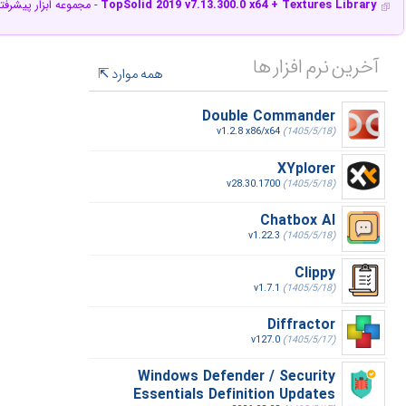
TopSolid 2019 v7.13.300.0 x64 + Textures Library
- مجموعه ابزار پیشرف
آخرین نرم افزار ها
همه موارد
Double Commander
v1.2.8 x86/x64
(1405/5/18)
XYplorer
v28.30.1700
(1405/5/18)
Chatbox AI
v1.22.3
(1405/5/18)
Clippy
v1.7.1
(1405/5/18)
Diffractor
v127.0
(1405/5/17)
Windows Defender / Security
Essentials Definition Updates