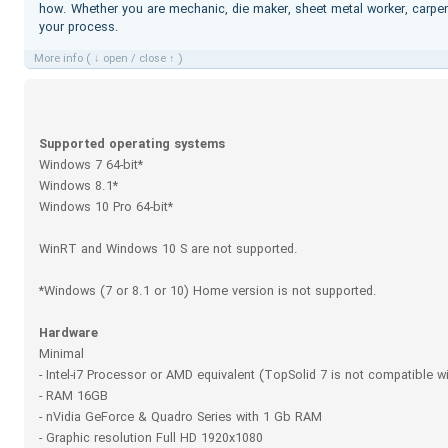
how. Whether you are mechanic, die maker, sheet metal worker, carpente
your process.
More info ( ↓ open / close ↑ )
Supported operating systems
Windows 7 64-bit*
Windows 8.1*
Windows 10 Pro 64-bit*
WinRT and Windows 10 S are not supported.
*Windows (7 or 8.1 or 10) Home version is not supported.
Hardware
Minimal
- Intel-i7 Processor or AMD equivalent (TopSolid 7 is not compatible 
- RAM 16GB
- nVidia GeForce & Quadro Series with 1 Gb RAM
- Graphic resolution Full HD 1920x1080