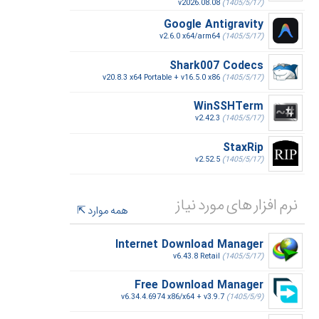
v2026.08.08
(1405/5/17)
Google Antigravity
v2.6.0 x64/arm64
(1405/5/17)
Shark007 Codecs
v20.8.3 x64 Portable + v16.5.0 x86
(1405/5/17)
WinSSHTerm
v2.42.3
(1405/5/17)
StaxRip
v2.52.5
(1405/5/17)
نرم افزار های مورد نیاز
همه موارد
Internet Download Manager
v6.43.8 Retail
(1405/5/17)
Free Download Manager
v6.34.4.6974 x86/x64 + v3.9.7
(1405/5/9)