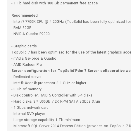
- 1 Tb hard disk with 100 Gb permanent free space
Recommended
- Intel-i7-7700K CPU @ 4.20GHz (TopSolid has been fully optimized for 
- RAM 32GB
- NVIDIA Quadro P2000
- Graphic cards
TopSolid 7 has been optimized for the use of the latest graphics acce
- nVidia GeForce & Quadro
- AMD Radeon Pro
Server configuration for TopSolid'Pdm 7 Server collaborative wo
- Dedicated server
- Intel® Xeon® processor 3.1 GHz or higher
- 8 Gb of memory
- Disk controller: RAID 5 Controller with 3-4 disks
- Hard disks: 3 * 500Gb 7.2K RPM SATA 3Gbps 3.5in
- 1 Gbps network card
- Internal DVD player
- Large storage capability 1 Tb minimum
- Microsoft SQL Server 2014 Express Edition (provided on TopSolid 7 