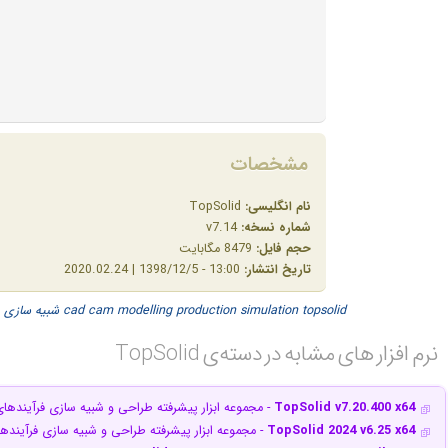
مشخصات
نام انگلیسی:
TopSolid
شماره نسخه:
v7.14
حجم فایل:
8479 مگابایت
تاریخ انتشار:
13:00 - 1398/12/5 | 2020.02.24
topsolid
simulation
production
modelling
cam
cad
شبیه سازی
نرم افزار های مشابه در دسته‌ی‌ TopSolid‎
TopSolid v7.20.400 x64
- مجموعه ابزار پیشرفته طراحی و شبیه سازی فرآینده
TopSolid 2024 v6.25 x64
- مجموعه ابزار پیشرفته طراحی و شبیه سازی فرآیند