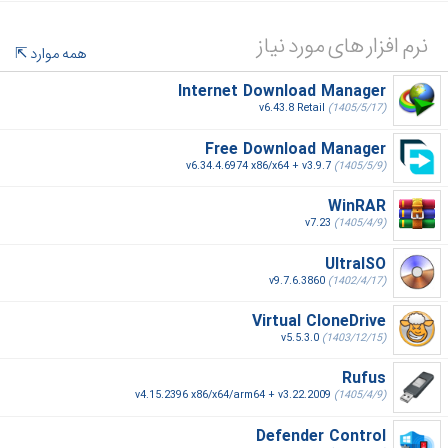
نرم افزار های مورد نیاز
همه موارد
Internet Download Manager
v6.43.8 Retail
(1405/5/17)
Free Download Manager
v6.34.4.6974 x86/x64 + v3.9.7
(1405/5/9)
WinRAR
v7.23
(1405/4/9)
UltraISO
v9.7.6.3860
(1402/4/17)
Virtual CloneDrive
v5.5.3.0
(1403/12/15)
Rufus
v4.15.2396 x86/x64/arm64 + v3.22.2009
(1405/4/9)
Defender Control