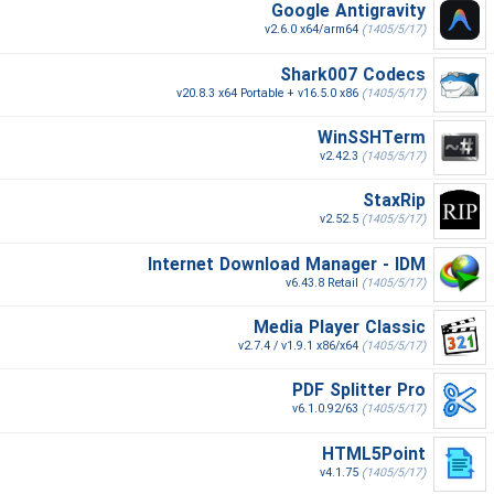
Google Antigravity
v2.6.0 x64/arm64
(1405/5/17)
Shark007 Codecs
v20.8.3 x64 Portable + v16.5.0 x86
(1405/5/17)
WinSSHTerm
v2.42.3
(1405/5/17)
StaxRip
v2.52.5
(1405/5/17)
Internet Download Manager - IDM
v6.43.8 Retail
(1405/5/17)
Media Player Classic
v2.7.4 / v1.9.1 x86/x64
(1405/5/17)
PDF Splitter Pro
v6.1.0.92/63
(1405/5/17)
HTML5Point
v4.1.75
(1405/5/17)