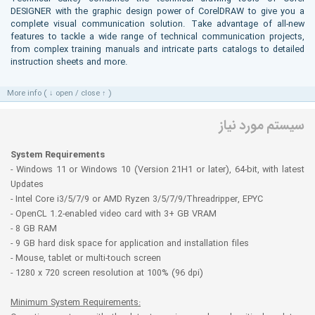
DESIGNER with the graphic design power of CorelDRAW to give you a
complete visual communication solution. Take advantage of all-new
features to tackle a wide range of technical communication projects,
from complex training manuals and intricate parts catalogs to detailed
instruction sheets and more.
More info ( ↓ open / close ↑ )
سیستم مورد نیاز
System Requirements
- Windows 11 or Windows 10 (Version 21H1 or later), 64-bit, with latest
Updates
- Intel Core i3/5/7/9 or AMD Ryzen 3/5/7/9/Threadripper, EPYC
- OpenCL 1.2-enabled video card with 3+ GB VRAM
- 8 GB RAM
- 9 GB hard disk space for application and installation files
- Mouse, tablet or multi-touch screen
- 1280 x 720 screen resolution at 100% (96 dpi)
Minimum System Requirements: