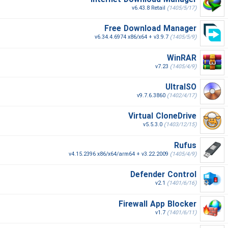
v6.43.8 Retail
(1405/5/17)
Free Download Manager
v6.34.4.6974 x86/x64 + v3.9.7
(1405/5/9)
WinRAR
v7.23
(1405/4/9)
UltraISO
v9.7.6.3860
(1402/4/17)
Virtual CloneDrive
v5.5.3.0
(1403/12/15)
Rufus
v4.15.2396 x86/x64/arm64 + v3.22.2009
(1405/4/9)
Defender Control
v2.1
(1401/6/16)
Firewall App Blocker
v1.7
(1401/6/11)