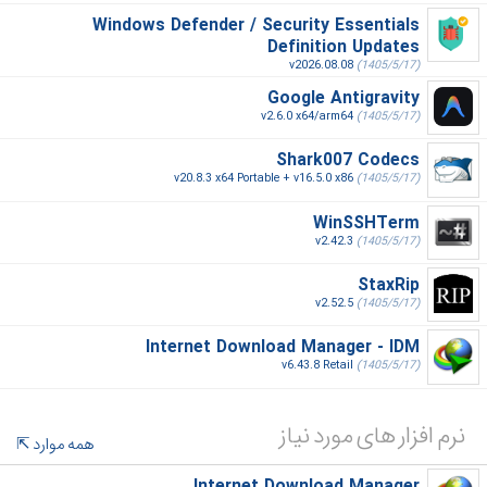
Windows Defender / Security Essentials
Definition Updates
v2026.08.08
(1405/5/17)
Google Antigravity
v2.6.0 x64/arm64
(1405/5/17)
Shark007 Codecs
v20.8.3 x64 Portable + v16.5.0 x86
(1405/5/17)
WinSSHTerm
v2.42.3
(1405/5/17)
StaxRip
v2.52.5
(1405/5/17)
Internet Download Manager - IDM
v6.43.8 Retail
(1405/5/17)
نرم افزار های مورد نیاز
همه موارد
Internet Download Manager