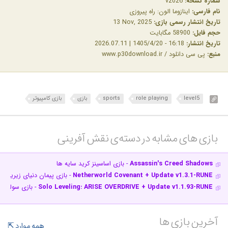
شماره نسخه:
v2026
نام فارسی:
اینازوما الون: راه پیروزی
تاریخ انتشار رسمی بازی:
‎13 Nov, 2025
حجم فایل:
58900 مگابایت
تاریخ انتشار:
16:18 - 1405/4/20 | 2026.07.11
منبع:
پی سی دانلود / www.p30download.ir
level5
role playing
sports
بازی
بازی کامپیوتر
بازی های مشابه در دسته‌ی‌ نقش آفرینی‎
Assassin's Creed Shadows
- بازی اساسینز کرید سایه ها
Netherworld Covenant + Update v1.3.1-RUNE
- بازی پیمان دنیای زیرین
Solo Leveling: ARISE OVERDRIVE + Update v1.1.93-RUNE
- بازی سولو ل
آخرین بازی ها
همه موارد