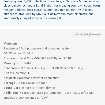
Featuring over 5,400 collectible characters, a Chronicle Mode revisiting
classic matches, and a Bond Station for creating your own social town,
the game offers deep customization and rich content. With anime
cutscenes produced by MAPPA, it delivers the most cinematic and
emotionally charged story in the series yet.
سیستم مورد نیاز
Minimum:
Requires a 64-bit processor and operating system
OS
: Windows 11 64bit
Processor
: Intel Core i5-8400 / AMD Ryzen 3 3100
Memory
: 8 GB RAM
Graphics
: GeForce GTX 750(2GB) /AMD Radeon R7 370(2GB)
DirectX
: Version 11
Network
: Broadband Internet connection
Storage
: 75 GB available space
Sound Card
: DirectX 11 sound device
Additional Notes
: Estimated performance: 1920x1080@30fps with
graphics preset settings at "Low".