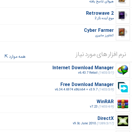
هیولای تناسخ یافته‎
Retrowave 2
موج آینده نگر 2‎
Cyber Farmer
کشاورز سایبری‎
نرم افزار های مورد نیاز
همه موارد
Internet Download Manager
v6.43.7 Retail
(1405/5/1)
Free Download Manager
v6.34.4.6974 x86/x64 + v3.9.7
(1405/5/9)
WinRAR
v7.23
(1405/4/9)
DirectX
v9.0c June 2010
(1389/3/17)