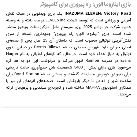
بازی اینازوما الون: راه پیروزی برای کامپیوتر
INAZUMA ELEVEN: Victory Road
یک
بازی
ویدئویی در سبک نقش
آفرینی و ورزشی است که توسط شرکت LEVEL5 Inc توسعه یافته و به وسیله
همین شرکت در نوامبر 2025 برای سیستم عامل مایکروسافت
ویندوز
منتشر
شده است. بازی "اینازوما الون: راه پیروزی" جدیدترین نسخه از سری
نقش‌آفرینی فوتبالی محبوب است که داستان آن 25 سال پس از نسخه‌ی
اصلی جریان دارد. قهرمان جدیدی به نام Destin Billows در دنیایی بدون
فوتبال به دنبال هدف خود است، در حالی که نابغه‌ای فوتبالی به نام Harper
Evans در مدرسه Raimon ظهور می‌کند و سرنوشت این دو به هم گره
می‌خورد. بازی دارای بیش از 5400 شخصیت قابل جمع‌آوری، حالت تاریخی
برای تجربه‌ی دوباره‌ی مسابقات گذشته، و بخشی به نام Bond Station برای
ساخت شهر و تعامل با دیگر بازیکنان است. صحنه‌های انیمه‌ای آن نیز با
همکاری استودیوی MAPPA ساخته شده و تجربه‌ای سینمایی و پرهیجان ارائه
می‌دهد.