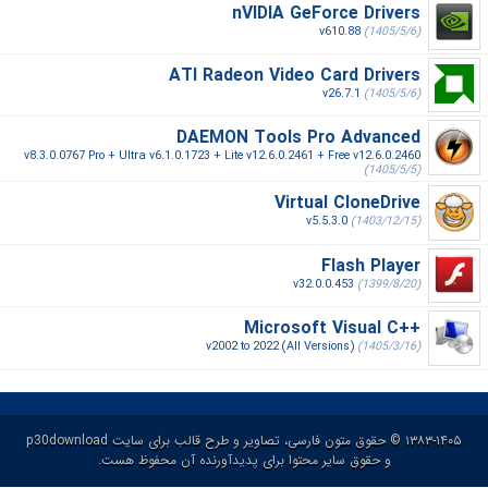
nVIDIA GeForce Drivers
v610.88
(1405/5/6)
ATI Radeon Video Card Drivers
v26.7.1
(1405/5/6)
DAEMON Tools Pro Advanced
v8.3.0.0767 Pro + Ultra v6.1.0.1723 + Lite v12.6.0.2461 + Free v12.6.0.2460
(1405/5/5)
Virtual CloneDrive
v5.5.3.0
(1403/12/15)
Flash Player
v32.0.0.453
(1399/8/20)
Microsoft Visual C++‎
v2002 to 2022 (All Versions)
(1405/3/16)
۱۳۸۳-۱۴۰۵ © حقوق متون فارسی، تصاویر و طرح قالب برای سایت p30download
و حقوق سایر محتوا برای پدیدآورنده آن محفوظ هست.