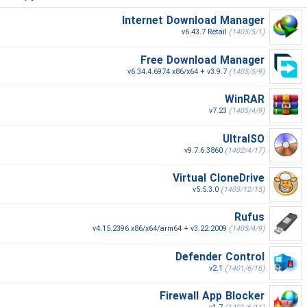
Internet Download Manager
v6.43.7 Retail
(1405/5/1)
Free Download Manager
v6.34.4.6974 x86/x64 + v3.9.7
(1405/5/9)
WinRAR
v7.23
(1405/4/9)
UltraISO
v9.7.6.3860
(1402/4/17)
Virtual CloneDrive
v5.5.3.0
(1403/12/15)
Rufus
v4.15.2396 x86/x64/arm64 + v3.22.2009
(1405/4/9)
Defender Control
v2.1
(1401/6/16)
Firewall App Blocker