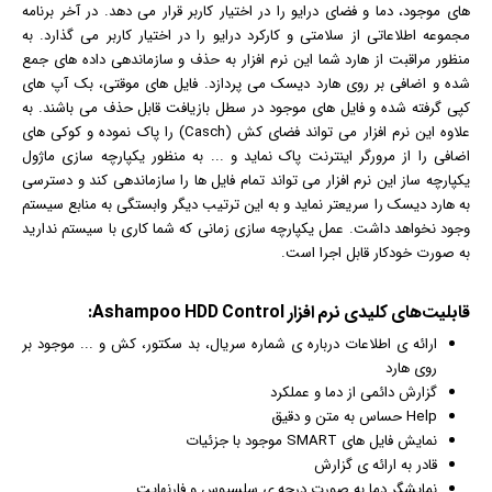
های موجود، دما و فضای درایو را در اختیار کاربر قرار می دهد. در آخر برنامه
مجموعه اطلاعاتی از سلامتی و کارکرد درایو را در اختیار کاربر می گذارد. به
منظور مراقبت از هارد شما این
نرم افزار
به حذف و سازماندهی داده های جمع
شده و اضافی بر روی هارد دیسک می پردازد. فایل های موقتی، بک آپ های
کپی گرفته شده و فایل های موجود در سطل
بازی
افت قابل حذف می باشند. به
علاوه این نرم افزار می تواند فضای کش (Casch) را پاک نموده و کوکی های
اضافی را از مرورگر
اینترنت
پاک نماید و ... به منظور یکپارچه سازی ماژول
یکپارچه ساز این نرم افزار می تواند تمام فایل ها را سازماندهی کند و دسترسی
به هارد دیسک را سریعتر نماید و به این ترتیب دیگر وابستگی به منابع سیستم
وجود نخواهد داشت. عمل یکپارچه سازی زمانی که شما کاری با سیستم ندارید
به صورت خودکار قابل اجرا است.
قابلیت‌های كلیدی نرم افزار Ashampoo HDD Control:
ارائه ی اطلاعات درباره ی شماره سریال، بد سکتور، کش و ... موجود بر
روی هارد
گزارش دائمی از دما و عملکرد
Help حساس به متن و دقیق
نمایش فایل های SMART موجود با جزئیات
قادر به ارائه ی گزارش
نمایشگر دما به صورت درجه ی سلسیوس و فارنهایت