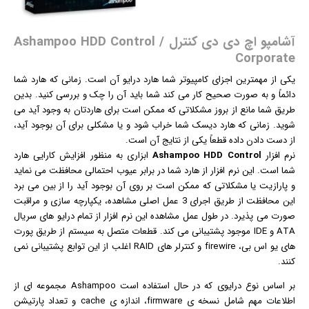
آشامپو اچ دی دی کنترل / Ashampoo HDD Control
Corporate
یکی از مهمترین اجزای کامپیوتر شما هارد درایو آن است. زمانی که هارد شما
دائماً و به صورت صحیح کار می کند شما باید آن را چک و بررسی کنید. بدین
طریق شما مانع از بروز مشکلاتی که ممکن است برای هاردتان به وجود آید می
شوید. زمانی که هارد دیسک شما خراب شود و یا مشکلی برای آن بوجود آید،
از دست دادن داده قطعاً یکی از نتایج آن است.
نرم افزار
Ashampoo HDD Control
ابزاری به منظور افزایش کارایی هارد
شما است. این نرم افزار از هارد شما در برابر عیوب احتمالی محافظت می نماید
و پارازیت یا مشکلاتی که ممکن است بر روی آن بوجود آید را از بین می برد
این محافظت از طریق اجرای 3 عمل اصلی مشاهده، یکپارچه سازی و مراقبت
صورت می پذیرد. در طول عمل مشاهده این نرم افزار از تمام درایو های سریال
ATA و IDE موجود پشتیبانی می کند. قطعات متصل به سیستم از طریق پورت
های یو اس بی، firewire و کنترلر های RAID اغلب از این توابع پشتیبانی نمی
کنند.
بر اساس نوع درایوی که در حال استفاده است Ashampoo مجموعه ای از
اطلاعات مهم شامل نسخه ی firmware، اندازه ی cache و تعداد پارتیشن