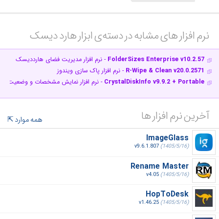
نرم افزار های مشابه در دسته‌ی‌ ابزار هارد دیسک‎
FolderSizes Enterprise v10.2.57
- نرم افزار مدیریت فضای هارددیسک
R-Wipe & Clean v20.0.2571
- نرم افزار پاک سازی ویندوز
CrystalDiskInfo v9.9.2 + Portable
- نرم افزار نمایش مشخصات و وضعیت س
آخرین نرم افزار ها
همه موارد
ImageGlass
v9.6.1.807
(1405/5/16)
Rename Master
v4.05
(1405/5/16)
HopToDesk
v1.46.25
(1405/5/16)