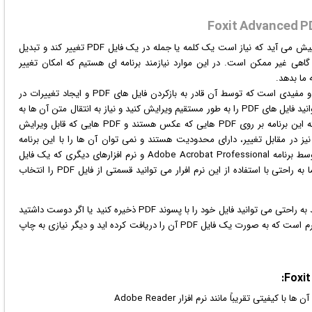
برای ویرایش فایل های PDF خود چه می کنید؟ موارد زیادی پیش می آید که نیاز است یک کلمه یا جمله در یک فایل PDF تغییر کند و تبدیل
یش و تبدیل مجدد به PDF وقت گیر و گاهی غیر ممکن است. در این موارد نیازمند برنامه ای هستیم که امکان تغییر
قدرتمند و کوچک و مفیدی است که توسط آن قادر به بازکردن فایل های PDF و ایجاد تغییرات در
تمام بخش های آن خواهید بود. با استفاده از این برنامه می توانید فایل های PDF را به طور مستقیم ویرایش کنید و نیاز به انتقال متن آن ها به
عکس
هستند و PDF هایی که قابل ویرایش
یستند کاری نمی تواند انجام دهد. بعضی از فایل های PDF نیز در مقابل تغییر، دارای محدودیت هستند و نمی توان آن ها را با این برنامه
ویرایش کرد. این برنامه می تواند فایل های متنی ای را که توسط برنامه Adobe Acrobat Professional و نرم افزارهای دیگری که یک فایل
PDF را به صورت استاندارد درست می کنند ویرایش کند. شما به راحتی با استفاده از این نرم افرار می توانید قسمتی از فایل PDF را انتخاب
در انتها بعد از اینکه تغییرات را روی فایل مورد نظر اعمال کردید به راحتی می توانید فایل خود را با پسوند PDF ذخیره کنید یا اگر دوست داشتید
از آن پرینت بگیرید. از کاربردهای مهم این برنامه تکمیل یک فرم است که به صورت یک فایل PDF آن را دریافت کرده اید و دیگر نیازی به چاپ