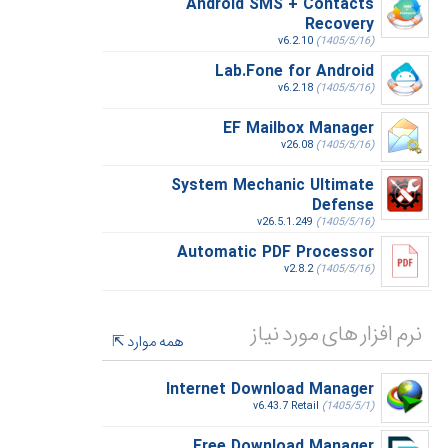
Android SMS + Contacts
Recovery
v6.2.10
(1405/5/16)
Lab.Fone for Android
v6.2.18
(1405/5/16)
EF Mailbox Manager
v26.08
(1405/5/16)
System Mechanic Ultimate
Defense
v26.5.1.249
(1405/5/16)
Automatic PDF Processor
v2.8.2
(1405/5/16)
نرم افزار های مورد نیاز
همه موارد
Internet Download Manager
v6.43.7 Retail
(1405/5/1)
Free Download Manager