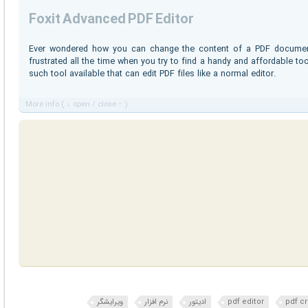
Foxit Advanced PDF Editor
Ever wondered how you can change the content of a PDF document
frustrated all the time when you try to find a handy and affordable to
such tool available that can edit PDF files like a normal editor.
More info ( ↓ open / close ↑ )
pdf c
pdf editor
ادیتور
نرم افزار
ویرایشگر