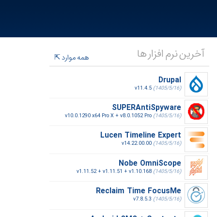
آخرین نرم افزار ها
همه موارد
Drupal
v11.4.5
(1405/5/16)
SUPERAntiSpyware
v10.0.1290 x64 Pro X + v8.0.1052 Pro
(1405/5/16)
Lucen Timeline Expert
v14.22.00.00
(1405/5/16)
Nobe OmniScope
v1.11.52 + v1.11.51 + v1.10.168
(1405/5/16)
Reclaim Time FocusMe
v7.8.5.3
(1405/5/16)