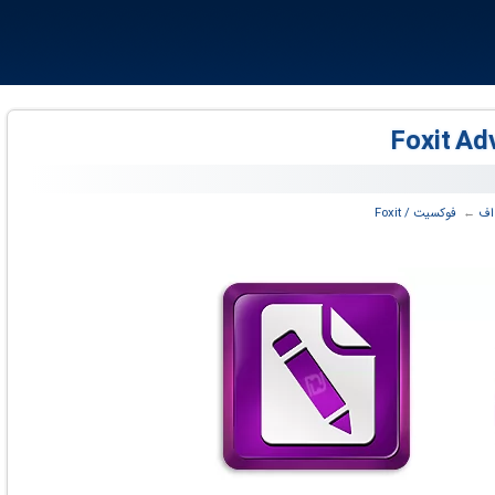
اف
← ‏
فوکسیت / Foxit