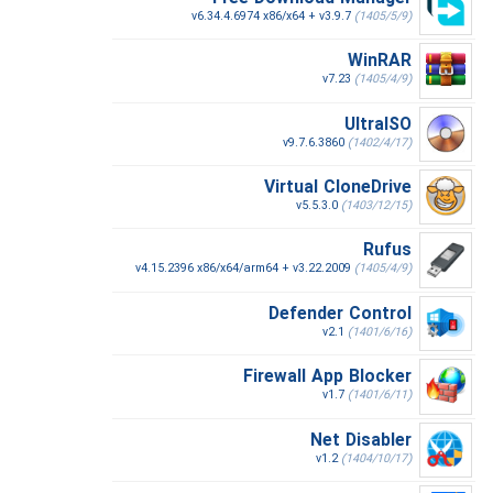
v6.34.4.6974 x86/x64 + v3.9.7
(1405/5/9)
WinRAR
v7.23
(1405/4/9)
UltraISO
v9.7.6.3860
(1402/4/17)
Virtual CloneDrive
v5.5.3.0
(1403/12/15)
Rufus
v4.15.2396 x86/x64/arm64 + v3.22.2009
(1405/4/9)
Defender Control
v2.1
(1401/6/16)
Firewall App Blocker
v1.7
(1401/6/11)
Net Disabler
v1.2
(1404/10/17)