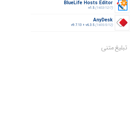
BlueLife Hosts Editor
v1.5
(1403/12/7)
AnyDesk
v9.7.13 + v6.3.5
(1405/5/12)
تبلیغ متنی
تبلیغ شما در این مکان
ماهیانه با پرداخت فقط 2,550,000 تومان