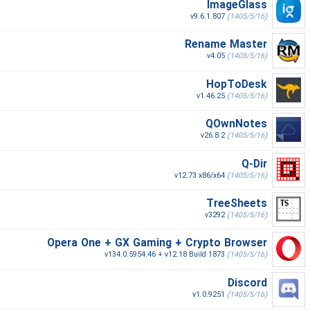
ImageGlass
v9.6.1.807
(1405/5/16)
Rename Master
v4.05
(1405/5/16)
HopToDesk
v1.46.25
(1405/5/16)
QOwnNotes
v26.8.2
(1405/5/16)
Q-Dir
v12.73 x86/x64
(1405/5/16)
TreeSheets
v3292
(1405/5/16)
Opera One + GX Gaming + Crypto Browser
v134.0.5954.46 + v12.18 Build 1873
(1405/5/16)
Discord
v1.0.9251
(1405/5/16)