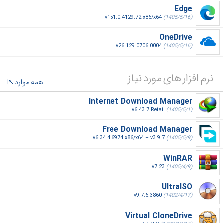
Edge
v151.0.4129.72 x86/x64
(1405/5/16)
OneDrive
v26.129.0706.0004
(1405/5/16)
نرم افزار های مورد نیاز
همه موارد
Internet Download Manager
v6.43.7 Retail
(1405/5/1)
Free Download Manager
v6.34.4.6974 x86/x64 + v3.9.7
(1405/5/9)
WinRAR
v7.23
(1405/4/9)
UltraISO
v9.7.6.3860
(1402/4/17)
Virtual CloneDrive