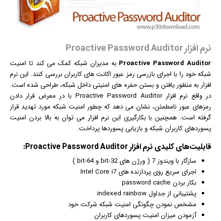
نرم افزار Proactive Password Auditor
Proactive Password Auditor
به مدیران شبکه کمک می کند تا امنیت
شبکه خود را با اجرای بازرسی رمز عبور اکانت های کاربران بررسی کنند. این
نرم
افزار
به منظور یافتن و بستن حفره های امنیتی داخل شبکه، طراحی شده است.
در واقع نرم افزار Proactive Password Auditor با در معرض قرار دادن
رمزهای عبور نامطمئن، نشان می دهد که چطور امنیت شبکه مورد تهدید قرار
گرفته است. همچنین با بکارگیری این نرم افزار می توان به بالا بردن امنیت
پسوردهای کاربران شبکه و
بازی
ابی پسوردها پرداخت.
قابلیت‌های کلیدی
نرم افزار
Proactive Password Auditor:
سازگار با
ویندوز
7 ( ورژن های 32-bit و 64-bit )
اجرای سریع روی پردازنده های Intel Core i7
بکار بردن password cache
پشتیبانی از جداول indexed rainbow
مشخص نمودن چگونگی امنیت شبکه شرکت خود
آزمودن میزان امنیت پسوردهای کاربران