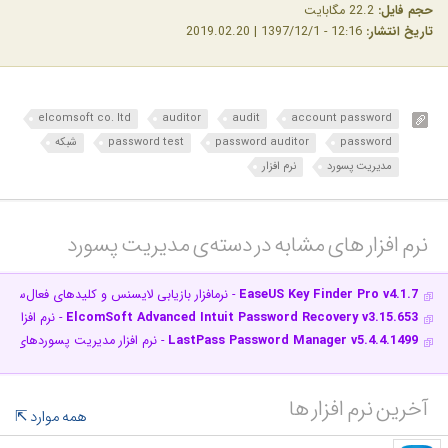
حجم فایل:
22.2 مگابایت
تاریخ انتشار:
12:16 - 1397/12/1 | 2019.02.20
elcomsoft co. ltd
auditor
audit
account password
password
password auditor
password test
شبکه
مدیریت پسورد
نرم افزار
نرم افزار های مشابه در دسته‌ی‌ مدیریت پسورد‎
EaseUS Key Finder Pro v4.1.7
- نرم‎افزار بازیابی لایسنس و کلیدهای فعال‌سازی
ElcomSoft Advanced Intuit Password Recovery v3.15.653
- نرم افزار بازیاب
LastPass Password Manager v5.4.4.1499
- نرم افزار مدیریت پسوردهای این
آخرین نرم افزار ها
همه موارد