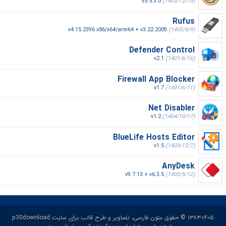
v5.5.3.0
(1403/12/15)
Rufus
v4.15.2396 x86/x64/arm64 + v3.22.2009
(1405/4/9)
Defender Control
v2.1
(1401/6/16)
Firewall App Blocker
v1.7
(1401/6/11)
Net Disabler
v1.2
(1404/10/17)
BlueLife Hosts Editor
v1.5
(1403/12/7)
AnyDesk
v9.7.13 + v6.3.5
(1405/5/12)
۱۳۸۳-۱۴۰۵ © حقوق متون فارسی، تصاویر و طرح قالب برای سایت p30download