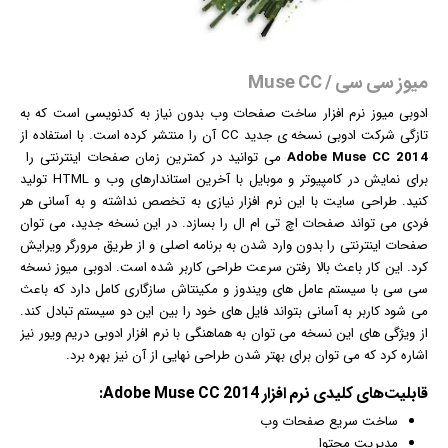
میوز سی سی / Muse CC
ادوبی میوز
نرم افزار
ساخت صفحات وب بدون نیاز به کدنویسی است که به
تازگی شرکت ادوبی نسخه ی جدید CC آن را منتشر کرده است. با استفاده از
Adobe Muse CC 2014
می توانید در کمترین زمان صفحات
اینترنت
ی را
برای نمایش در کامپیوتر و موبایل با آخرین استاندارهای وب و HTML تولید
کنید. طراحی سایت با این نرم افزار نیازی به تخصص نداشته و به آسانی هر
فردی می تواند صفحات اچ تی ام ال را بسازد. در این نسخه جدید، می توان
صفحات اینترنتی را بدون وارد شدن به برنامه اصلی و از طریق مرورگر ویرایش
کرد. این کار باعث بالا رفتن سرعت طراحی کاربر شده است. ادوبی میوز نسخه
سی سی با سیستم عامل های
ویندوز
و
مکینتاش
سازگاری کامل دارد که باعث
می شود کاربر به آسانی بتواند فایل های خود را بین این دو سیستم تبادل کند.
از ویژگی های این نسخه می توان به هماهنگی با نرم افزار ادوبی دریم ویور نیز
اشاره کرد که می توان برای بهتر شدن طراحی نهایی از آن نیز بهره برد.
قابلیت‌های کلیدی
نرم افزار
Adobe Muse CC 2014:
ساخت سریع صفحات وب
مدیریت محتوا