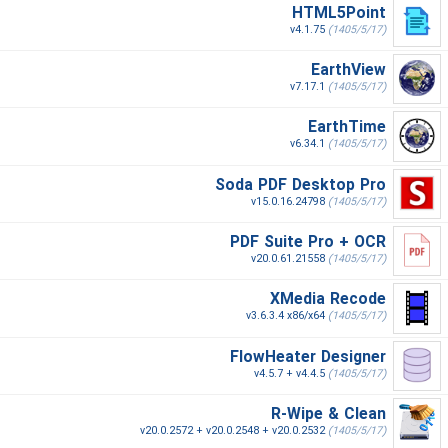
HTML5Point
v4.1.75
(1405/5/17)
EarthView
v7.17.1
(1405/5/17)
EarthTime
v6.34.1
(1405/5/17)
Soda PDF Desktop Pro
v15.0.16.24798
(1405/5/17)
PDF Suite Pro + OCR
v20.0.61.21558
(1405/5/17)
XMedia Recode
v3.6.3.4 x86/x64
(1405/5/17)
FlowHeater Designer
v4.5.7 + v4.4.5
(1405/5/17)
R-Wipe & Clean
v20.0.2572 + v20.0.2548 + v20.0.2532
(1405/5/17)