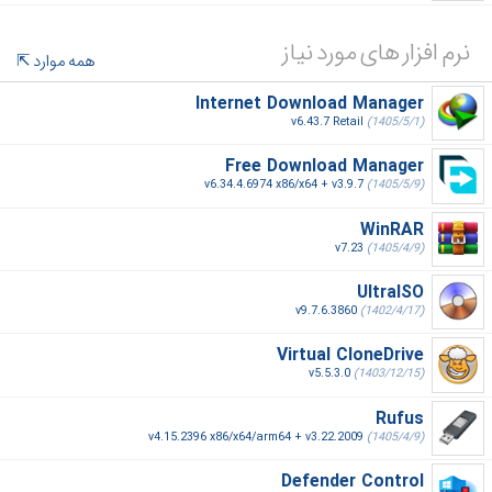
نرم افزار های مورد نیاز
همه موارد
Internet Download Manager
v6.43.7 Retail
(1405/5/1)
Free Download Manager
v6.34.4.6974 x86/x64 + v3.9.7
(1405/5/9)
WinRAR
v7.23
(1405/4/9)
UltraISO
v9.7.6.3860
(1402/4/17)
Virtual CloneDrive
v5.5.3.0
(1403/12/15)
Rufus
v4.15.2396 x86/x64/arm64 + v3.22.2009
(1405/4/9)
Defender Control