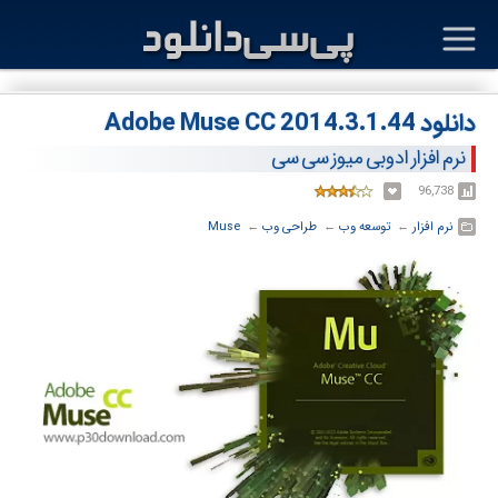
دانلود Adobe Muse CC 2014.3.1.44
نرم افزار ادوبی میوز سی سی
96,738
نرم افزار
← ‏
توسعه وب
← ‏
طراحی وب
← ‏
Muse