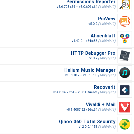
Permissions Reporter
v5.6.708 x64 + v5.0.609 x64
(1405/5/17)
PicView
v5.0.2
(1405/5/17)
Ahnenblatt
v4.49.0.1 x64/x86
(1405/5/16)
HTTP Debugger Pro
v10.7
(1405/5/16)
Helium Music Manager
v18.1.812 + v18.1.788
(1405/5/16)
Recoverit
v14.0.34.2 x64 + v8.0 Ultimate
(1405/5/16)
Vivaldi + Mail
v8.1.4087.62 x86/x64
(1405/5/16)
Qihoo 360 Total Security
v12.0.0.1153
(1405/5/16)