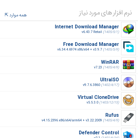
نرم افزار های مورد نیاز
همه موارد
Internet Download Manager
v6.43.7 Retail
(1405/5/1)
Free Download Manager
v6.34.4.6974 x86/x64 + v3.9.7
(1405/5/9)
WinRAR
v7.23
(1405/4/9)
UltraISO
v9.7.6.3860
(1402/4/17)
Virtual CloneDrive
v5.5.3.0
(1403/12/15)
Rufus
v4.15.2396 x86/x64/arm64 + v3.22.2009
(1405/4/9)
Defender Control