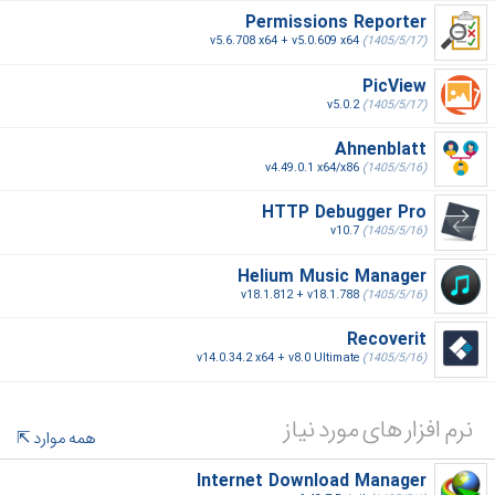
Permissions Reporter
v5.6.708 x64 + v5.0.609 x64
(1405/5/17)
PicView
v5.0.2
(1405/5/17)
Ahnenblatt
v4.49.0.1 x64/x86
(1405/5/16)
HTTP Debugger Pro
v10.7
(1405/5/16)
Helium Music Manager
v18.1.812 + v18.1.788
(1405/5/16)
Recoverit
v14.0.34.2 x64 + v8.0 Ultimate
(1405/5/16)
نرم افزار های مورد نیاز
همه موارد
Internet Download Manager