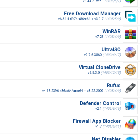
v6.43.7 Retail
(1405/5/1)
Free Download Manager
v6.34.4.6974 x86/x64 + v3.9.7
(1405/5/9)
WinRAR
v7.23
(1405/4/9)
UltraISO
v9.7.6.3860
(1402/4/17)
Virtual CloneDrive
v5.5.3.0
(1403/12/15)
Rufus
v4.15.2396 x86/x64/arm64 + v3.22.2009
(1405/4/9)
Defender Control
v2.1
(1401/6/16)
Firewall App Blocker
v1.7
(1401/6/11)
Net Disabler