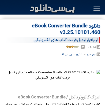
دانلود eBook Converter Bundle
v3.25.10101.460
نرم افزار تبدیل فرمت کتاب های الکترونیکی
78,112
نرم افزار
← ‏
اداری
← ‏
پی دی اف
ایبوک کانورتر باندل / eBook Converter Bundle
کتاب الکترونیک یا ایبوک (E-book) کتاب هایی هستند که به شکل پرونده های