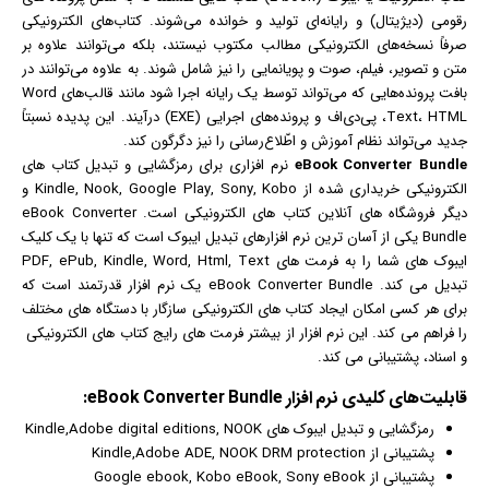
رقومی (دیژیتال) و رایانه‌ای تولید و خوانده می‌شوند. کتاب‌های الکترونیکی
متن و تصویر،
فیلم
، صوت و پویانمایی را نیز شامل شوند. به علاوه می‌توانند در
بافت پرونده‌هایی که می‌تواند توسط یک رایانه اجرا شود مانند قالب‌های Word
Text، HTML، پی‌دی‌اف و پرونده‌های اجرایی (EXE) درآیند. این پدیده نسبتاً
جدید می‌تواند نظام آموزش و اطّلاع‌رسانی را نیز دگرگون کند.
eBook Converter Bundle
نرم افزار
ی برای رمزگشایی و تبدیل کتاب های
الکترونیکی خریداری شده از Kindle, Nook, Google Play, Sony, Kobo و
دیگر فروشگاه های آنلاین کتاب های الکترونیکی است. eBook Converter
Bundle یکی از آسان ترین نرم افزارهای تبدیل ایبوک است که تنها با یک کلیک
ایبوک های شما را به فرمت های PDF, ePub, Kindle, Word, Html, Text
تبدیل می کند. eBook Converter Bundle یک نرم افزار قدرتمند است که
برای هر کسی امکان ایجاد کتاب های الکترونیکی سازگار با دستگاه های مختلف
را فراهم می کند. این نرم افزار از بیشتر فرمت های رایج کتاب های الکترونیکی
و اسناد، پشتیبانی می کند.
قابلیت‌های کلیدی
نرم افزار
eBook Converter Bundle:
رمزگشایی و تبدیل ایبوک های Kindle,Adobe digital editions, NOOK
پشتیبانی از Kindle,Adobe ADE, NOOK DRM protection
پشتیبانی از Google ebook, Kobo eBook, Sony eBook