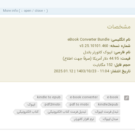
More info ( ↓ open / close ↑ )
مشخصات
نام انگلیسی:
eBook Converter Bundle
شماره نسخه:
v3.25.10101.460
نام فارسی:
ایبوک کانورتر باندل
قیمت:
44.95 دلار آمریکا (صرفاً جهت اطلاع)
حجم فایل:
152 مگابایت
تاریخ انتشار:
11:04 - 1403/10/23 | 2025.01.12
kindle to epub
e-book converter
e-book
kindle2epub
pdf to mobi
pdf2mobi
ایبوک
تبدل فرمت ایبوک
تبدیل فرمت کتاب الکترونیکی
کتاب الکترونیکی
مبدل ایبوک
نرم افزار کانورتر