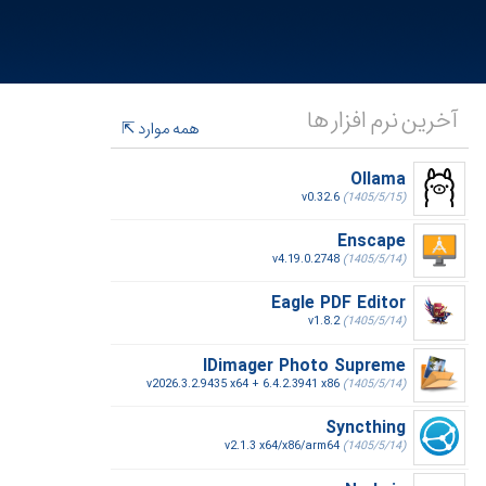
آخرین نرم افزار ها
همه موارد
Ollama
v0.32.6
(1405/5/15)
Enscape
v4.19.0.2748
(1405/5/14)
Eagle PDF Editor
v1.8.2
(1405/5/14)
IDimager Photo Supreme
v2026.3.2.9435 x64 + 6.4.2.3941 x86
(1405/5/14)
Syncthing
v2.1.3 x64/x86/arm64
(1405/5/14)