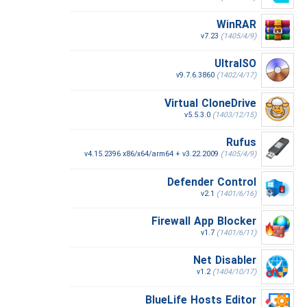
WinRAR
v7.23
(1405/4/9)
UltraISO
v9.7.6.3860
(1402/4/17)
Virtual CloneDrive
v5.5.3.0
(1403/12/15)
Rufus
v4.15.2396 x86/x64/arm64 + v3.22.2009
(1405/4/9)
Defender Control
v2.1
(1401/6/16)
Firewall App Blocker
v1.7
(1401/6/11)
Net Disabler
v1.2
(1404/10/17)
BlueLife Hosts Editor