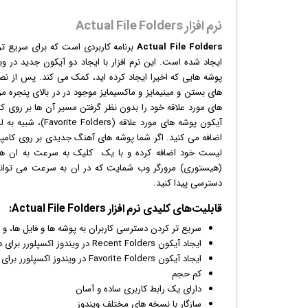
نرم افزار Actual File Folders
Actual File Folders
برنامه کاربردی است که برای سریع تر
ایجاد شده است. این
نرم افزار
با ایجاد دو
آیکون
جدید در
وی
های بستن و مینیمایز و ماکسیمایز موجود در در بالای پنجره مرور
های مورد علاقه خود را بدون نظر گرفتن مسیر آن ها بر روی کا
آیکون پوشه های م
اضافه می کنید. اگر شما پوشه های آهنگ جدیدی بر روی کامپیوتر 
لیست خود اضافه کرده و با یک کلیک به سرعت به ان ها دس
(هیستوری) مرورگر وب شمایت که در ان به سرعت می توانید 
دسترسی پیدا کنید.
قابلیت‌های کلیدی
نرم افزار
Actual File Folders:
سریع تر کردن دسترسی کاربران به پوشه ها و فایل ها، و
ایجاد
آیکون
Recent Folders در
ویندوز
اکسپلورر برای 
ایجاد آیکون Favorite Folders در ویندوز اکسپلورر برای دسترسی سریع تر به پوشه های مورد علاقه شما
کم حجم
دارای یک رابط کاربری ساده و آسان
سازگار با نسخه های مختلف ویندوز