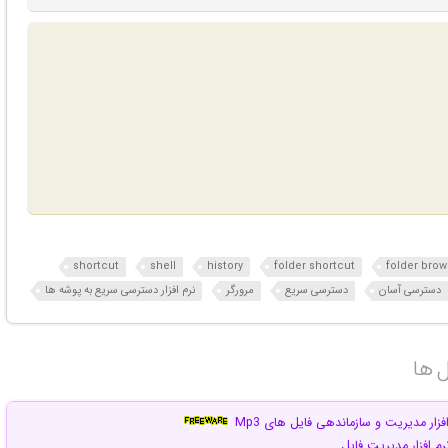
shortcut
shell
history
folder shortcut
folder brow
دسترسی آسان
دسترسی سریع
مرورگر
نرم افزار دسترسی سریع به پوشه ها
 ها‎
فزار مدیریت و سازماندهی فایل های Mp3
رم افزار مدیریت فایل