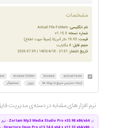
مشخصات
نام انگلیسی:
Actual File Folders
شماره نسخه:
v1.15.5
قیمت:
19.95 دلار آمریکا (صرفاً جهت اطلاع)
حجم فایل:
8 مگابایت
تاریخ انتشار:
21:01 - 1405/4/18 | 2026.07.09
ser
browse folder
browse
actual tools
ایجاد دسترسی سریع به پوشه ها
بروزر
جستجوگر
نرم افزار های مشابه در دسته‌ی‌ مدیریت فایل
Zortam Mp3 Media Studio Pro v33.98 x86/x64
- نرم ا
Directory Opus Pro v13.24.6 x64 + v12.33 x64/x86
- ن