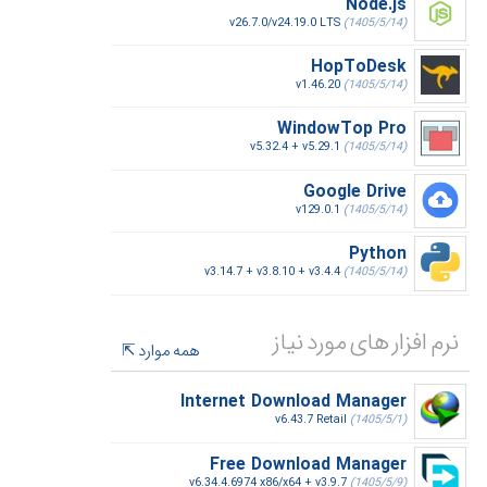
Node.js
v26.7.0/v24.19.0 LTS
(1405/5/14)
HopToDesk
v1.46.20
(1405/5/14)
WindowTop Pro
v5.32.4 + v5.29.1
(1405/5/14)
Google Drive
v129.0.1
(1405/5/14)
Python
v3.14.7 + v3.8.10 + v3.4.4
(1405/5/14)
نرم افزار های مورد نیاز
همه موارد
Internet Download Manager
v6.43.7 Retail
(1405/5/1)
Free Download Manager
v6.34.4.6974 x86/x64 + v3.9.7
(1405/5/9)