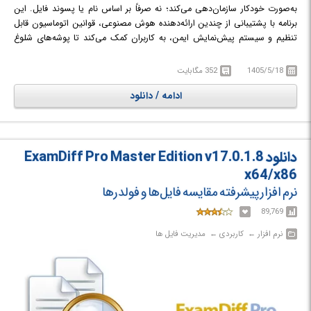
به‌صورت خودکار سازمان‌دهی می‌کند؛ نه صرفاً بر اساس نام یا پسوند فایل. این
برنامه با پشتیبانی از چندین ارائه‌دهنده هوش مصنوعی، قوانین اتوماسیون قابل
تنظیم و سیستم پیش‌نمایش ایمن، به کاربران کمک می‌کند تا پوشه‌های شلوغ
مانند Downloads، اسناد، تصاویر، آرشیوها و پروژه‌های برنامه‌نویسی را به‌سرعت
مرتب کرده و مدیریت فایل‌ها را ساده‌تر و هوشمندتر انجام دهند.
1405/5/18
352 مگابایت
ادامه / دانلود
دانلود ExamDiff Pro Master Edition v17.0.1.8
x64/x86
نرم افزار پیشرفته مقایسه فایل‌ها و فولدرها
89,769
نرم افزار‎ ← ‏ کاربردی‎ ← ‏ مدیریت فایل ها