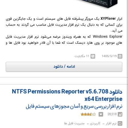
ابزار
XYPlorer
یک مرورگر پیشرفته فایل های سیستم است و یک جایگزین قوی
برای کسانی که به دنبال یک نرم افزار مدیریت فایل مناسب می گردند به حساب
می آید.
Windows Explorer که به همراه ویندوز عرضه می‌شود نرم افزار مدیریت فایل
های موجود بر روی هارد دیسک است که شما با آن قادر خواهید بود فایل ها و
فولدر های خود را مرور و مدیریت نمائید. اما این ابزار از لحاظ ساختار و عملکرد
تقریباً در تمامی نسخه های ویندوز تفاوت چندانی پیدا نکرده است به همین خاطر
1405/5/19
11 مگابایت
کاربران برای رفع برخی از خواسته های خود همواره به دنبال جایگزین های
ادامه / دانلود
مناسب تری برای Windows Explorer می باشند.
دانلود NTFS Permissions Reporter v5.6.708
x64 Enterprise
نرم افزار بررسی سریع و آسان مجوزهای سیستم فایل
28,518
نرم افزار‎ ← ‏ کاربردی‎ ← ‏ مدیریت فایل ها