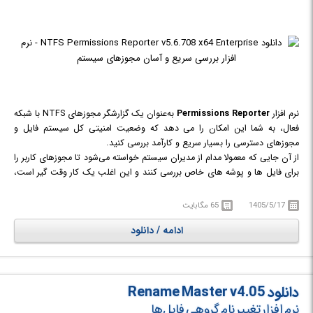
نرم افزار
Permissions Reporter
به‌عنوان یک گزارشگر مجوزهای NTFS با شبکه
فعال، به شما این امکان را می دهد که وضعیت امنیتی کل سیستم فایل و
مجوزهای دسترسی را بسیار سریع و کارآمد بررسی کنید.
از آن جایی که معمولا مدام از مدیران سیستم خواسته می‌شود تا مجوزهای کاربر را
برای فایل ها و پوشه های خاص بررسی کنند و این اغلب یک کار وقت گیر است،
این نرم افزار می تواند بسیار مفید واقع شود. مخصوصا وقتی با چندین لایه از
مجوزهای NTFS و تنظیمات مکرر در طول زمان یک هزارتوی امنیتی ایجاد شده
1405/5/17
65 مگابایت
است.
ادامه / دانلود
در واقع هر مدیری برای کمک به مدیریت مجوزهای سیستم فایل به یک ابزار نرم
افزاری بصری و تعاملی نیاز دارد. NTFS Permissions Reporter ابزاری با رابط
کاربری مدرن است که می تواند گزارش جامعی از نوع دسترسی های تمام
دایرکتوری در یک مسیر انتخاب شده را نمایش دهد. به عبارت دیگر این نرم افزار
دانلود Rename Master v4.05
امکانی را فراهم نموده است تا متوجه شوید یک گروه/کاربر خاص به کدام پوشه
های اشتراکی و با چه Permission دسترسی دارد و قادر باشید از نتایج این بررسی
نرم افزار تغییر نام گروهی فایل‌ها