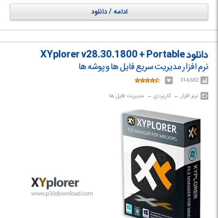
RAR)، عملکرد جستجوی گسترده، نوار دکمه قابل تنظیم، ثبت عملیات فایل،
ادامه / دانلود
پشتیبانی از افزونه و... اشاره نمود. می توان گفت این نرم‌افزار یک جایگزین
قدرتمند برای Total Commander و دیگر نرم‌افزارهای مدیریت فایل مشابه است
و برای کاربرانی که به مدیریت فایل‌های خود به‌صورت حرفه‌ای و سریع نیاز دارند،
بسیار مفید است.
دانلود XYplorer v28.30.1800 + Portable
نرم افزار مدیریت سریع فایل ها و پوشه ها
314,682
نرم افزار‎ ← ‏ کاربردی‎ ← ‏ مدیریت فایل ها