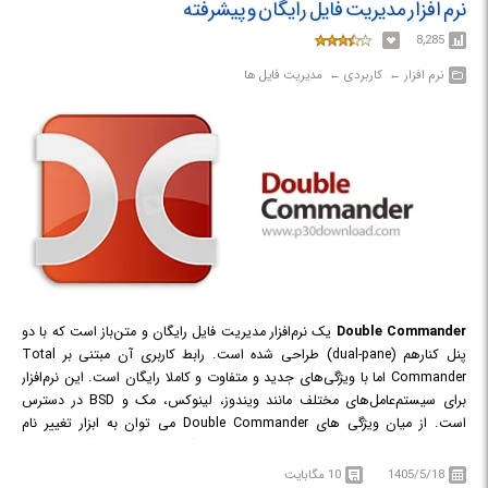
نرم افزار مدیریت فایل رایگان و پیشرفته
8,285
نرم افزار‎ ← ‏ کاربردی‎ ← ‏ مدیریت فایل ها
Double Commander
یک نرم‌افزار مدیریت فایل رایگان و متن‌باز است که با دو
پنل کنارهم (dual-pane) طراحی شده است. رابط کاربری آن مبتنی بر Total
Commander اما با ویژگی‌های جدید و متفاوت و کاملا رایگان است. این نرم‌افزار
برای سیستم‌عامل‌های مختلف مانند ویندوز، لینوکس، مک و BSD در دسترس
است. از میان ویژگی های Double Commander می توان به ابزار تغییر نام
چندگانه، رابط کاربری با پشتیبانی از چندین تب (tabbed interface)، ستون‌های
سفارشی، ویرایشگر متن داخلی، نمایشگر داخلی فایل، پشتیبانی از آرشیو (ZIP،
1405/5/18
10 مگابایت