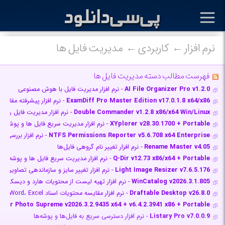
نرم افزار
کاربردی
مدیریت فایل ها
فهرست مطالب دسته مدیریت فایل ها
AI File Organizer Pro v1.2.0
- نرم افزار مدیریت فایل با هوش مصنوعی
ExamDiff Pro Master Edition v17.0.1.8 x64/x86
- نرم افزار پیشرفته مقایسه
Double Commander v1.2.8 x86/x64 Win/Linux
- نرم افزار مدیریت فایل رایگ
XYplorer v28.30.1700 + Portable
- نرم افزار مدیریت سریع فایل ها و پوشه ها
NTFS Permissions Reporter v5.6.708 x64 Enterprise
- نرم افزار بررسی 
Rename Master v4.05
- نرم افزار تغییر نام گروهی فایل‌ها
Q-Dir v12.73 x86/x64 + Portable
- نرم افزار مدیریت سریع فایل ها و پوشه ها
Light Image Resizer v7.6.5.176
- نرم افزار تغییر سایز و سازماندهی تصاویر
WinCatalog v2026.3.1.805
- نرم افزار تهیه لیست از محتویات هارد و دیسک و
Draftable Desktop v26.8.0
- نرم افزار مقایسه محتویات اسناد PDF، Word، Excel و PowerPoint
ager Photo Supreme v2026.3.2.9435 x64 + v6.4.2.3941 x86 + Portable
Listary Pro v7.0.0.9
- نرم افزار دسترسی سریع به فایل‌ها و پوشه‌ها