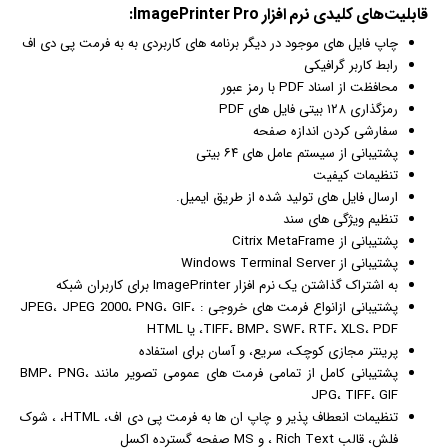
قابلیت‌های کلیدی
نرم افزار
ImagePrinter Pro:
چاپ فایل های موجود در دیگر برنامه های کاربردی به به فرمت پی دی اف
رابط کاربر
گرافیک
ی
محافظت از اسناد PDF با رمز عبور
رمزگذاری ۱۲۸ بیتی فایل های PDF
سفارشی کردن اندازه صفحه
پشتیبانی از سیستم عامل های ۶۴ بیتی
تنظیمات کیفیت
ارسال فایل های تولید شده از طریق
ایمیل
.
تنظیم ویژگی های سند
پشتیبانی از Citrix MetaFrame
پشتیبانی از Windows Terminal Server
به اشتراک گذاشتن یک نرم افزار ImagePrinter برای کاربران شبکه
پشتیبانی ازانواع فرمت های خروجی : JPEG، JPEG 2000، PNG، GIF،
TIFF، BMP، SWF، RTF، XLS، PDF، یا HTML
پرینتر مجازی کوچک، سریع، و آسان برای استفاده
پشتیبانی کامل از تمامی فرمت های عمومی تصویر مانند BMP، PNG،
JPG، TIFF، GIF
تنظیمات انعطاف پذیر و چاپ ان ها به فرمت پی دی اف، HTML، ، شوک
فلش، قالب Rich Text ، و MS صفحه گسترده اکسل