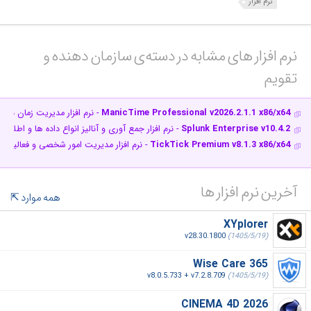
نرم افزار
نرم افزار های مشابه در دسته‌ی‌ سازمان دهنده و
تقویم‎
ManicTime Professional v2026.2.1.1 x86/x64
- نرم افزار مدیریت زمان در ا
Splunk Enterprise v10.4.2
- نرم افزار جمع آوری و آنالیز انواع داده ها و اطلاعا
TickTick Premium v8.1.3 x86/x64
- نرم افزار مدیریت امور شخصی و فعالیت 
آخرین نرم افزار ها
همه موارد
XYplorer
v28.30.1800
(1405/5/19)
Wise Care 365
v8.0.5.733 + v7.2.8.709
(1405/5/19)
CINEMA 4D 2026