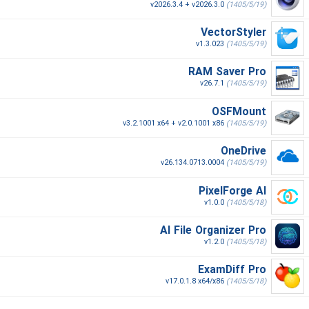
v2026.3.4 + v2026.3.0
(1405/5/19)
VectorStyler
v1.3.023
(1405/5/19)
RAM Saver Pro
v26.7.1
(1405/5/19)
OSFMount
v3.2.1001 x64 + v2.0.1001 x86
(1405/5/19)
OneDrive
v26.134.0713.0004
(1405/5/19)
PixelForge AI
v1.0.0
(1405/5/18)
AI File Organizer Pro
v1.2.0
(1405/5/18)
ExamDiff Pro
v17.0.1.8 x64/x86
(1405/5/18)