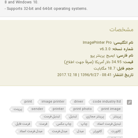
8 and Windows 10.
- Supports 32-bit and 64-bit operating systems.
مشخصات
نام انگلیسی:
ImagePrinter Pro
شماره نسخه:
v6.3.0
نام فارسی:
ایمیج پرینتر پرو
قیمت:
34.95 دلار آمریکا (صرفاً جهت اطلاع)
حجم فایل:
18.7 مگابایت
تاریخ انتشار:
08:41 - 1396/9/27 | 2017.12.18
print
image printer
driver
code industry ltd
print image
print photo
printer
sender
پرینت
پرینتر
پرینتر مجازی
تبدیل
تبدیل فرمت
تبدیل فرمت اسناد
چاپ
چاپ عکس
فرمت
فرمت فایل
کانورت
کانورتر
مبدل
مبدل فرمت
مبدل فرمت اسناد