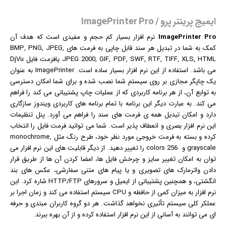
ایمیج پرینتر پرو / ImagePrinter Pro
ImagePrinter Pro
نرم افزار
بسیار کم حجم و مفیدی است که هدف آن
کمک به شما در تبدیل هر سند قابل چاپی به فرمت های BMP, PNG, JPEG,
JPEG 2000, GIF, PDF, SWF, RTF, TIFF, XLS, HTML یافزمت فایل DjVu
می باشد. استفاده از این نرم افزار بسیار ساده است. ImagePrinter به عنوان
یک چاپگر مجازی بر روی سیستم شما نصب شده و برای شما امکان دسترسی
به توابع آن، از هر برنامه کاربردی که از عملیات چاپ پشتیبانی می کند را فراهم
می کند. به عبارت دیگر این برنامه با تمام برنامه های کاربردی
ویندوز
سازگاری
دارد و امکان تبدیل همه ی فرمت های سند را فراهم می آورد. پنل تنظیمات
این نرم افزار بصری و انعطاف پذیر است. شما می توانید فرمت فایل را انتخاب
کرده و بسته به فرمت خروجی مورد نظر خود، طرح رنگ مثل monochrome,
grayscale و 256 colors را تغییر دهید. از دیگر قابلیت های این نرم افزار می
توان به امکان تغییر سایز و چرخش فایل ها، امضا کردن آن ها از طریق قرار
دادن واترمارک های تصویری و یا پیام های متنی سفارشی،
عکس
های بند
انگشتی، و همچنین پشتیبانی از
ایمیل
و سرورهای HTTP/FTP شاره کرد. این
نرم افزار به میزان کمی از حافظه و CPU سیستم استفاده می کند و زمان اجرا بر
عملکر کلی سیستم تأثیری نخواهد گذاشت. هر دو گروه کاربران مبتدی و حرفه
ای می توانند به آسانی از این نرم افزار استفاده کرده و از آن بهره ببرند.