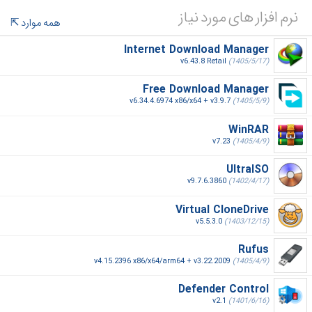
نرم افزار های مورد نیاز
همه موارد
Internet Download Manager
v6.43.8 Retail
(1405/5/17)
Free Download Manager
v6.34.4.6974 x86/x64 + v3.9.7
(1405/5/9)
WinRAR
v7.23
(1405/4/9)
UltraISO
v9.7.6.3860
(1402/4/17)
Virtual CloneDrive
v5.5.3.0
(1403/12/15)
Rufus
v4.15.2396 x86/x64/arm64 + v3.22.2009
(1405/4/9)
Defender Control
v2.1
(1401/6/16)