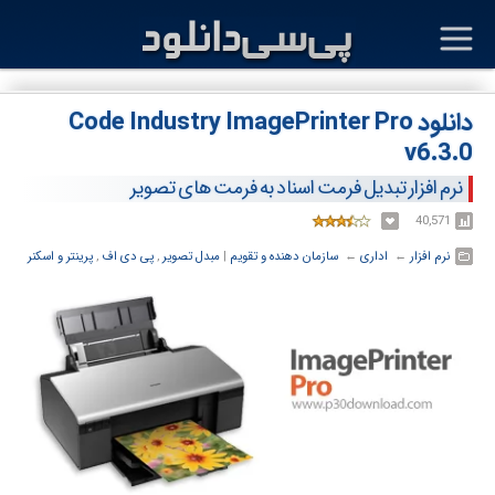
دانلود Code Industry ImagePrinter Pro
v6.3.0
نرم افزار تبدیل فرمت اسناد به فرمت های تصویر
40,571
نرم افزار
← ‏
اداری
← ‏
سازمان دهنده و تقویم
‏|
مبدل تصویر
,
پی دی اف
,
پرینتر و اسکنر