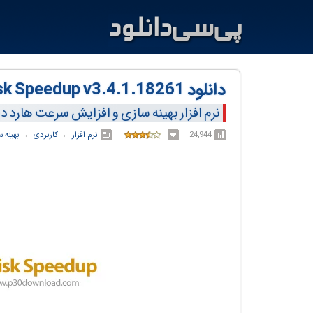
دانلود Systweak Disk Speedup v3.4.1.18261
نرم افزار بهینه سازی و افزایش سرعت هارد 
24,944
نرم افزار
← ‏
کاربردی
← ‏
بهینه س