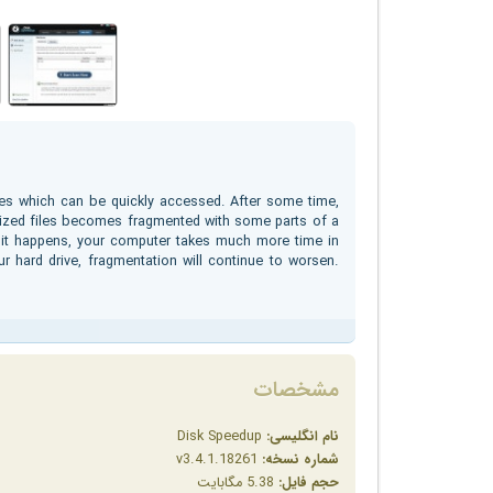
les which can be quickly accessed. After some time,
nized files becomes fragmented with some parts of a
n it happens, your computer takes much more time in
r hard drive, fragmentation will continue to worsen.
مشخصات
نام انگلیسی:
Disk Speedup
شماره نسخه:
v3.4.1.18261
حجم فایل:
5.38 مگابایت