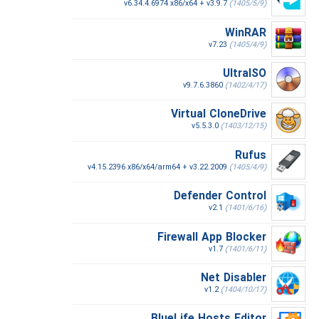
v6.34.4.6974 x86/x64 + v3.9.7
(1405/5/9)
WinRAR
v7.23
(1405/4/9)
UltraISO
v9.7.6.3860
(1402/4/17)
Virtual CloneDrive
v5.5.3.0
(1403/12/15)
Rufus
v4.15.2396 x86/x64/arm64 + v3.22.2009
(1405/4/9)
Defender Control
v2.1
(1401/6/16)
Firewall App Blocker
v1.7
(1401/6/11)
Net Disabler
v1.2
(1404/10/17)