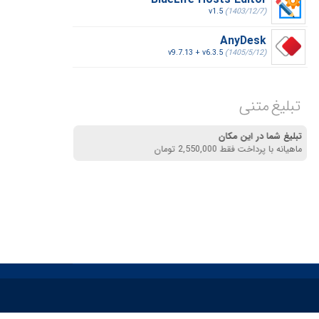
BlueLife Hosts Editor
v1.5
(1403/12/7)
AnyDesk
v9.7.13 + v6.3.5
(1405/5/12)
تبلیغ متنی
تبلیغ شما در این مکان
ماهیانه با پرداخت فقط 2,550,000 تومان