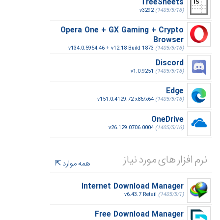
TreeSheets
v3292
(1405/5/16)
Opera One + GX Gaming + Crypto
Browser
v134.0.5954.46 + v12.18 Build 1873
(1405/5/16)
Discord
v1.0.9251
(1405/5/16)
Edge
v151.0.4129.72 x86/x64
(1405/5/16)
OneDrive
v26.129.0706.0004
(1405/5/16)
نرم افزار های مورد نیاز
همه موارد
Internet Download Manager
v6.43.7 Retail
(1405/5/1)
Free Download Manager