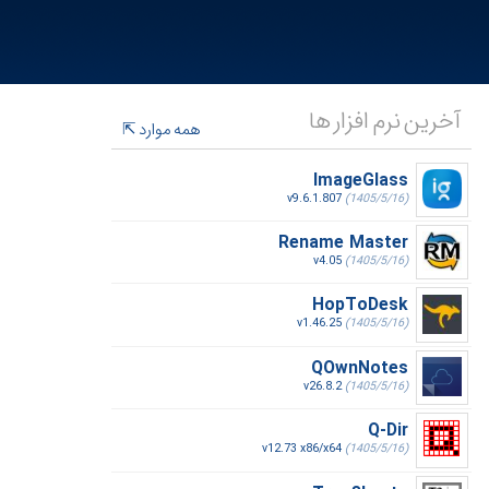
آخرین نرم افزار ها
همه موارد
ImageGlass
v9.6.1.807
(1405/5/16)
Rename Master
v4.05
(1405/5/16)
HopToDesk
v1.46.25
(1405/5/16)
QOwnNotes
v26.8.2
(1405/5/16)
Q-Dir
v12.73 x86/x64
(1405/5/16)