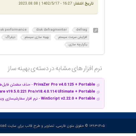
تاریخ انتشار:
16:27 - 1402/5/17 | 2023.08.08
isk performance
disk defragmenter
defrag
افزایش سرعت سیستم
بهینه سازی سیستم
دیفراگ
یکپارچه سازی
نرم افزار های مشابه در دسته‌ی‌ بهینه ساز‎
PrivaZer Pro v4.0.125 + Portable
- حذف مطمئن فایل‌ها
e v19.5.0.221 Pro/v18.4.0.114 Ultimate + Portable
WinScript v2.22.0 + Portable
- نرم افزار سفارشی‎سازی ویندوز
۱۳۸۳-۱۴۰۵ © حقوق متون فارسی، تصاویر و طرح قالب برای سایت p30download و حقوق سایر محتوا برای پدیدآورنده آن محفوظ هست.