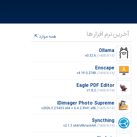
آخرین نرم افزار ها
همه موارد
Ollama
v0.32.6
(1405/5/15)
Enscape
v4.19.0.2748
(1405/5/14)
Eagle PDF Editor
v1.8.2
(1405/5/14)
IDimager Photo Supreme
v2026.3.2.9435 x64 + 6.4.2.3941 x86
(1405/5/14)
Syncthing
v2.1.3 x64/x86/arm64
(1405/5/14)