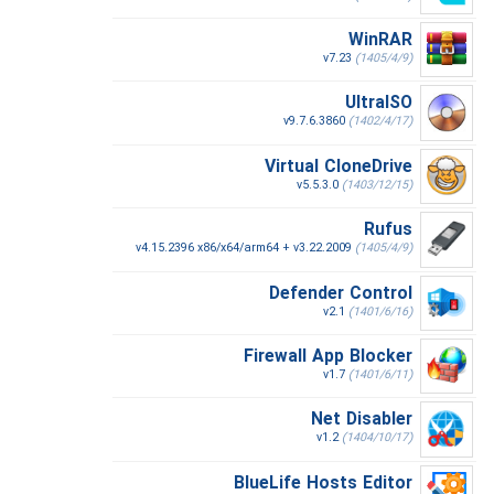
WinRAR
v7.23
(1405/4/9)
UltraISO
v9.7.6.3860
(1402/4/17)
Virtual CloneDrive
v5.5.3.0
(1403/12/15)
Rufus
v4.15.2396 x86/x64/arm64 + v3.22.2009
(1405/4/9)
Defender Control
v2.1
(1401/6/16)
Firewall App Blocker
v1.7
(1401/6/11)
Net Disabler
v1.2
(1404/10/17)
BlueLife Hosts Editor