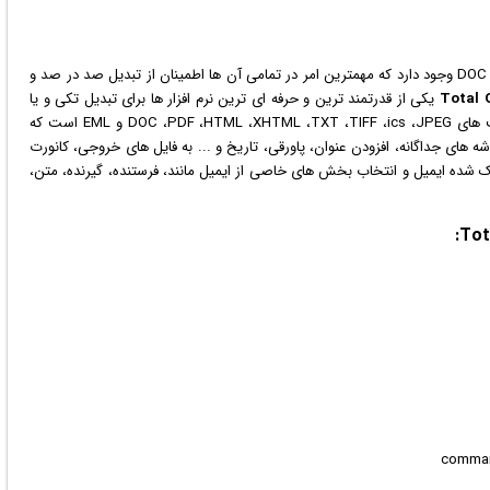
به فرمت های PDF یا DOC وجود دارد که مهمترین امر در تمامی آن ها اطمینان از تبدیل صد در صد و
Total 
یکی از قدرتمند ترین و حرفه ای ترین
نرم افزار
ها برای تبدیل تکی و یا
گروهی ایمیل های OST و PST موجود در Outlook به فرمت های DOC ،PDF ،HTML ،XHTML ،TXT ،TIFF ،ics ،JPEG و EML است که
ه های جداگانه، افزودن عنوان، پاورقی، تاریخ و ... به فایل های خروجی، کانورت
 شده ایمیل و انتخاب بخش های خاصی از ایمیل مانند، فرستنده، گیرنده، متن،