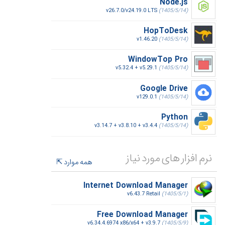
Node.js
v26.7.0/v24.19.0 LTS
(1405/5/14)
HopToDesk
v1.46.20
(1405/5/14)
WindowTop Pro
v5.32.4 + v5.29.1
(1405/5/14)
Google Drive
v129.0.1
(1405/5/14)
Python
v3.14.7 + v3.8.10 + v3.4.4
(1405/5/14)
نرم افزار های مورد نیاز
همه موارد
Internet Download Manager
v6.43.7 Retail
(1405/5/1)
Free Download Manager
v6.34.4.6974 x86/x64 + v3.9.7
(1405/5/9)