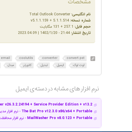
مشخصات
نام انگلیسی:
Total Outlook Converter
شماره نسخه:
v5.1.1.159 + 5.1.1.514
حجم فایل:
257.1 + 131 مگابایت
تاریخ انتشار:
21:44 - 1402/1/20 | 2023.04.09
email
coolutils
converter
convert pst
اوت لوک
ایمیل
تبدیل
کانورتر
مبدل
نرم افزار های مشابه در دسته‌ی‌ ایمیل‎
er v26.3.2.24194 + Service Provider Edition + v13.2
The Bat Pro v12.3.0 x86/x64 + Portable
- نرم افزار مد
MailWasher Pro v8.0.123 + Portable
- نرم افزار محافظت از