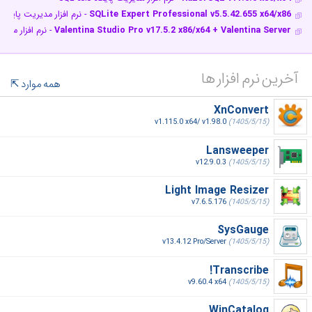
SQLite Expert Professional v5.5.42.655 x64/x86
- نرم افزار مدیریت پایگاه 
Valentina Studio Pro v17.5.2 x86/x64 + Valentina Server
- نرم افزار مدی
آخرین نرم افزار ها
همه موارد
XnConvert
v1.115.0 x64/ v1.98.0
(1405/5/15)
Lansweeper
v12.9.0.3
(1405/5/15)
Light Image Resizer
v7.6.5.176
(1405/5/15)
SysGauge
v13.4.12 Pro/Server
(1405/5/15)
Transcribe!
v9.60.4 x64
(1405/5/15)
WinCatalog