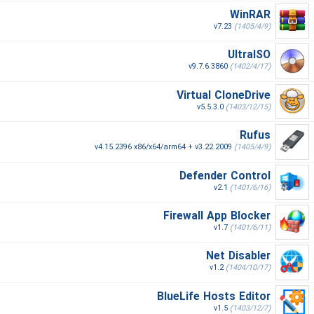
WinRAR
v7.23
(1405/4/9)
UltraISO
v9.7.6.3860
(1402/4/17)
Virtual CloneDrive
v5.5.3.0
(1403/12/15)
Rufus
v4.15.2396 x86/x64/arm64 + v3.22.2009
(1405/4/9)
Defender Control
v2.1
(1401/6/16)
Firewall App Blocker
v1.7
(1401/6/11)
Net Disabler
v1.2
(1404/10/17)
BlueLife Hosts Editor
v1.5
(1403/12/7)