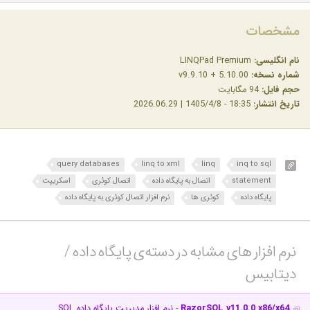
مشخصات
نام انگلیسی:
LINQPad Premium
شماره نسخه:
v9.9.10 + 5.10.00
حجم فایل:
94 مگابایت
تاریخ انتشار:
18:35 - 1405/4/8 | 2026.06.29
query databases
linq to xml
linq
inq to sql
statement
اتصال به پایگاه داده
اتصال کوئری
اسکریپت
پایگاه داده
کوئری ها
نرم افزار اتصال کوئری به پایگاه داده
نرم افزار های مشابه در دسته‌ی‌ پایگاه داده /
دیتابیس‎
RazorSQL v11.0.0 x86/x64
- نرم افزار مدیریت پایگاه داده SQL