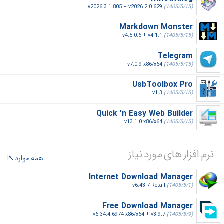
v2026.3.1.805 + v2026.2.0.629
(1405/5/15)
Markdown Monster
v4.5.0.6 + v4.1.1
(1405/5/15)
Telegram
v7.0.9 x86/x64
(1405/5/15)
UsbToolbox Pro
v1.3
(1405/5/15)
Quick 'n Easy Web Builder
v13.1.0 x86/x64
(1405/5/15)
نرم افزار های مورد نیاز
همه موارد
Internet Download Manager
v6.43.7 Retail
(1405/5/1)
Free Download Manager
v6.34.4.6974 x86/x64 + v3.9.7
(1405/5/9)