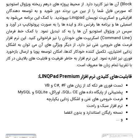
Block) آن ها نیز کاربرد دارد. از محیط پروژه های درهم ریخته ویژوال استودیو
که سورس فایل شما را از بین می بردند دور شوید و به توسعه دهندگان
افزایشی و اسکریپت نویسان Linqpad بپیوندید. با کمک این برنامه می‌شود به
اسمبلی ها و برنامه ها رفرنس داد و ایده ها را به صورت پروتوتایپ در آورد و
سپس در ویژوال استودیو آن ها را به کد تبدیل نمود. با کمک خط فرمان
(Command Line) اسکریپت های خودتان را نیز فراخوانی کنید. این نرم افزار
فرمت های خروجی غنی نیز دارد، از دیگر ویژگی های آن می توان به اشکال
زدایی اختیاری، تکمیل کننده خودکار کدها، امکان توسعه پویا و ارسال بازخورد
فوری نیز اشاره نمود. این نرم افزار به خاطر ظرفیت و قابلیت های بالایش در کار
با تقریبا تمام زبان ها معروف است.
قابلیت‌های کلیدی
نرم افزار
LINQPad Premium:
تست فوری هر تکه کد از زبان های C#, #F و VB
پشتیبانی از پایگاه داده های SQL، CE، اوراکل، SQLite و MySQL
فرمت خروجی های غنی و اشکال زدایی یکپارچه
نرم افزار سبک و راحت
نسخه رایگان استاندارد و بدون انقضا
و ...