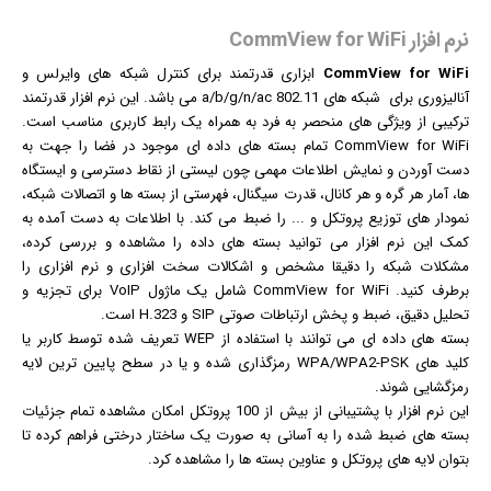
نرم افزار CommView for WiFi
CommView for WiFi
ابزاری قدرتمند برای کنترل شبکه های وایرلس و
آنالیزوری برای شبکه های 802.11 a/b/g/n/ac می باشد. این
نرم افزار
قدرتمند
ترکیبی از ویژگی های منحصر به فرد به همراه یک رابط کاربری مناسب است.
CommView for WiFi تمام بسته های داده ای موجود در فضا را جهت به
دست آوردن و نمایش اطلاعات مهمی چون لیستی از نقاط دسترسی و ایستگاه
ها، آمار هر گره و هر کانال، قدرت سیگنال، فهرستی از بسته ها و اتصالات شبکه،
نمودار های توزیع پروتکل و ... را ضبط می کند. با اطلاعات به دست آمده به
کمک این نرم افزار می توانید بسته های داده را مشاهده و بررسی کرده،
مشکلات شبکه را دقیقا مشخص و اشکالات سخت افزاری و نرم افزاری را
برطرف کنید. CommView for WiFi شامل یک ماژول VoIP برای تجزیه و
تحلیل دقیق، ضبط و پخش ارتباطات صوتی SIP و H.323 است.
بسته های داده ای می توانند با استفاده از WEP تعریف شده توسط کاربر یا
کلید های WPA/WPA2-PSK رمزگذاری شده و یا در سطح پایین ترین لایه
رمزگشایی شوند.
این نرم افزار با پشتیبانی از بیش از 100 پروتکل امکان مشاهده تمام جزئیات
بسته های ضبط شده را به آسانی به صورت یک ساختار درختی فراهم کرده تا
بتوان لایه های پروتکل و عناوین بسته ها را مشاهده کرد.