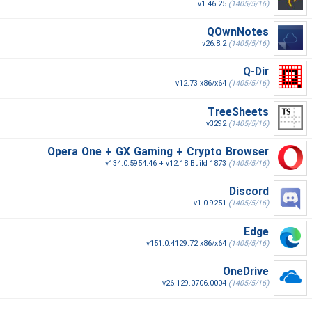
v1.46.25
(1405/5/16)
QOwnNotes
v26.8.2
(1405/5/16)
Q-Dir
v12.73 x86/x64
(1405/5/16)
TreeSheets
v3292
(1405/5/16)
Opera One + GX Gaming + Crypto Browser
v134.0.5954.46 + v12.18 Build 1873
(1405/5/16)
Discord
v1.0.9251
(1405/5/16)
Edge
v151.0.4129.72 x86/x64
(1405/5/16)
OneDrive
v26.129.0706.0004
(1405/5/16)