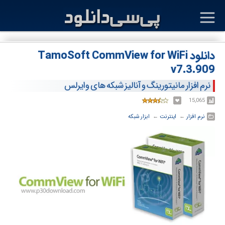
دانلود TamoSoft CommView for WiFi
v7.3.909
نرم افزار مانیتورینگ و آنالیز شبکه های وایرلس
15,065
نرم افزار
← ‏
اینترنت
← ‏
ابزار شبکه