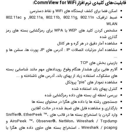
قابلیت‌های کلیدی
نرم افزار
CommView for WiFi:
اسکن فضا برای کشف ایستگاه های WiFi و نقاط دسترسی
ضبط ترافیک 802.11a, 802.11b, 802.11g, 802.11n, و 802.11ac
WLAN
مشخص کردن کلید های WEP یا WPA برای رمزگشایی بسته های رمز
گذاری شده
مشاهده آمار دقیق در هر گره و هر کانال
مشاهده آمار جزئیات اتصالات IP : آدرس های IP، پورت ها، سشن ها و
...
بازبینی بخش های TCP
آلارم هایی برای هشدار هنگام وقوع رویدادهای مهم مانند شناسایی بسته
های مشکوک، استفاده زیاد از پهنای باند، آدرس های ناشناخته و ...
مشاهده نمودار های "pie" پروتکل
کنترل پهنای باند استفاده شده
بررسی لحظه ای بسته های داده رمزگشایی شده
جستجوی رشته ها یا داده های هگزا در محتوای بسته ها
بارگذاری و مشاهده فایل های ضبط شده در حالت آفلاین
وارد کردن یا استخراج بسته ها در قالب های Sniffer®، EtherPeek ™،
AiroPeek ™، Observer®، NetMon، Wireshark / Tcpdump و
Wireshark / pcapng ، استخراج بسته های حاوی داده های هگزا یا