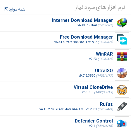
نرم افزار های مورد نیاز
همه موارد
Internet Download Manager
v6.43.7 Retail
(1405/5/1)
Free Download Manager
v6.34.4.6974 x86/x64 + v3.9.7
(1405/5/9)
WinRAR
v7.23
(1405/4/9)
UltraISO
v9.7.6.3860
(1402/4/17)
Virtual CloneDrive
v5.5.3.0
(1403/12/15)
Rufus
v4.15.2396 x86/x64/arm64 + v3.22.2009
(1405/4/9)
Defender Control
v2.1
(1401/6/16)