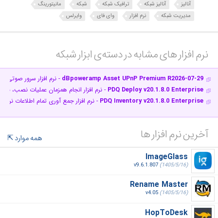
آنالیز
آنالیز شبکه
ترافیک شبکه
شبکه
مانیتورینگ
مدیریت شبکه
نرم افزار
وای فای
وایرلس
نرم افزار های مشابه در دسته‌ی‌ ابزار شبکه‎
dBpoweramp Asset UPnP Premium R2026-07-29
- نرم افزار سرور صوتی ب
PDQ Deploy v20.1.8.0 Enterprise
- نرم افزار انجام همزمان عملیات نصب، به 
PDQ Inventory v20.1.8.0 Enterprise
- نرم افزار جمع آوری تمام اطلاعات نرم
آخرین نرم افزار ها
همه موارد
ImageGlass
v9.6.1.807
(1405/5/16)
Rename Master
v4.05
(1405/5/16)
HopToDesk