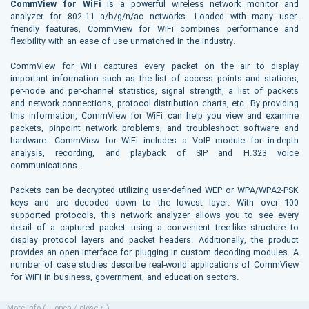
CommView for WiFi
is a powerful wireless network monitor and
analyzer for 802.11 a/b/g/n/ac networks. Loaded with many user-
friendly features, CommView for WiFi combines performance and
flexibility with an ease of use unmatched in the industry.
CommView for WiFi captures every packet on the air to display
important information such as the list of access points and stations,
per-node and per-channel statistics, signal strength, a list of packets
and network connections, protocol distribution charts, etc. By providing
this information, CommView for WiFi can help you view and examine
packets, pinpoint network problems, and troubleshoot software and
hardware. CommView for WiFi includes a VoIP module for in-depth
analysis, recording, and playback of SIP and H.323 voice
communications.
Packets can be decrypted utilizing user-defined WEP or WPA/WPA2-PSK
keys and are decoded down to the lowest layer. With over 100
supported protocols, this network analyzer allows you to see every
detail of a captured packet using a convenient tree-like structure to
display protocol layers and packet headers. Additionally, the product
provides an open interface for plugging in custom decoding modules. A
number of case studies describe real-world applications of CommView
for WiFi in business, government, and education sectors.
More info ( ↓ open / close ↑ )