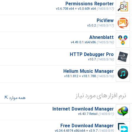
Permissions Reporter
v5.6.708 x64 + v5.0.609 x64
(1405/5/17)
PicView
v5.0.2
(1405/5/17)
Ahnenblatt
v4.49.0.1 x64/x86
(1405/5/16)
HTTP Debugger Pro
v10.7
(1405/5/16)
Helium Music Manager
v18.1.812 + v18.1.788
(1405/5/16)
نرم افزار های مورد نیاز
همه موارد
Internet Download Manager
v6.43.7 Retail
(1405/5/1)
Free Download Manager
v6.34.4.6974 x86/x64 + v3.9.7
(1405/5/9)