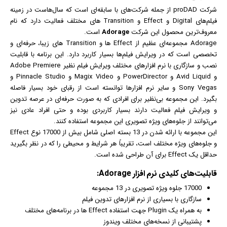
شرکت proDAD از جمله شرکت‌های با سابقه‌ای است که سال‌هاست در زمینه
فیلم
‌های Digital و Effect و Transition های مختلف فعالیت دارد که نام
معروف‌ترین محصول این شرکت
Adorage
است.
Adorage مجموعه‌ای عظیم از Effect ها و Transition های زیبا، حرفه‌ای و
تخصصی است که در ویرایش فیلم‌ها بسیار کاربرد دارد. این برنامه با قابلیت
نصب و سازگاری با نرم افزارهای مختلف ویرایش فیلم نظیر Adobe Premiere
و Avid Liquid و PowerDirector و Magix Video و Pinnacle Studio و
Sony Vegas و سایر نرم افزارها توانسته است از رقبای خود بسیار فاصله
بگیرد. این مجموعه بی‌نظیر برای افرادی که به صورت حرفه‌ای در عرصه تدوین
و ویرایش فیلم فعالیت دارند بسیار کاربردی بوده و حتی افراد عادی نیز
می‌توانند از جلوه‌های ویژه تصویری این مجموعه استفاده کنند.
این مجموعه با ارائه شدن در 13 بسته اصلی شامل بیش از 17000 نوع Effect
و جلوه‌های ویژه مختلف است، تقریباً هر شرایط و محیطی را که در نظر بگیرید
حداقل یک Effect برای آن طراحی شده است.
قابلیت‌‌های کلیدی
نرم افزار
Adorage:
17000 جلوه ویژه تصویری در 13 مجموعه
سازگاری با بسیاری از نرم افزارهای تدوین
فیلم
به همراه یک Plugin جهت استفاده Effect ها در برنامه‌های مختلف
پشتیبانی از نسخه‌های مختلف
ویندوز