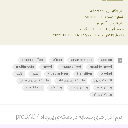
نام انگلیسی:
Adorage
شماره نسخه:
v3.0.135.1
نام فارسی:
آدوریج
حجم فایل:
13 + 5955 مگابایت
تاریخ انتشار:
16:07 - 1401/7/27 | 2022.10.19
graphic effect
effect
analyze video
add-on
multimedia
mood
image effect
graphic mood
prodad
transition
video anlyzer
ادیتور
افکت
افکت تصویری
افکت گذاری روی فیلم
افکت گذاری روی ویدئو
ویرایش فیلم
ویرایش ویدئو
ویرایشگر
ویرایشگر فیلم
ویرایشگر ویدئو
نرم افزار های مشابه در دسته‌ی‌ پروداد / proDAD‎