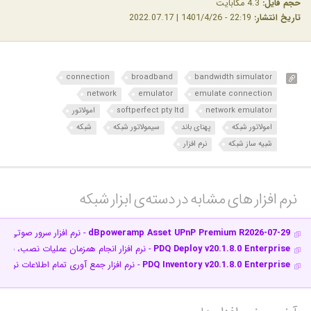
حجم فایل:
4.3 مگابایت
تاریخ انتشار:
22:19 - 1401/4/26 | 2022.07.17
connection
broadband
bandwidth simulator
network
emulator
emulate connection
network emulator
softperfect pty ltd
امولاتور
امولاتور شبکه
پهنای باند
سیمولاتور شبکه
شبکه
شبیه ساز شبکه
نرم افزار
نرم افزار های مشابه در دسته‌ی‌ ابزار شبکه‎
dBpoweramp Asset UPnP Premium R2026-07-29
- نرم افزار سرور صوتی ب
PDQ Deploy v20.1.8.0 Enterprise
- نرم افزار انجام همزمان عملیات نصب، به 
PDQ Inventory v20.1.8.0 Enterprise
- نرم افزار جمع آوری تمام اطلاعات نرم