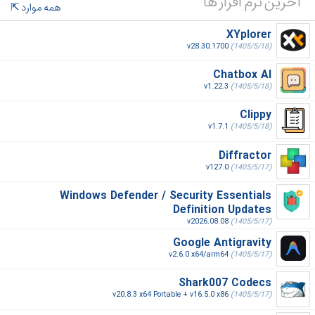
آخرین نرم افزار ها
همه موارد
XYplorer
v28.30.1700
(1405/5/18)
Chatbox AI
v1.22.3
(1405/5/18)
Clippy
v1.7.1
(1405/5/18)
Diffractor
v127.0
(1405/5/17)
Windows Defender / Security Essentials
Definition Updates
v2026.08.08
(1405/5/17)
Google Antigravity
v2.6.0 x64/arm64
(1405/5/17)
Shark007 Codecs
v20.8.3 x64 Portable + v16.5.0 x86
(1405/5/17)