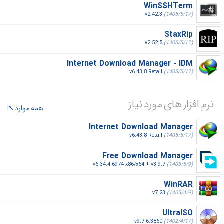
WinSSHTerm
v2.42.3
(1405/5/17)
StaxRip
v2.52.5
(1405/5/17)
Internet Download Manager - IDM
v6.43.8 Retail
(1405/5/17)
نرم افزار های مورد نیاز
همه موارد
Internet Download Manager
v6.43.8 Retail
(1405/5/17)
Free Download Manager
v6.34.4.6974 x86/x64 + v3.9.7
(1405/5/9)
WinRAR
v7.23
(1405/4/9)
UltraISO
v9.7.6.3860
(1402/4/17)