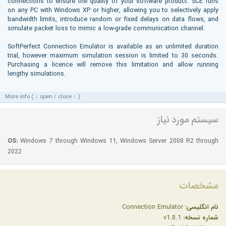
connections to ensure the quality of your software product. SCE runs
on any PC with Windows XP or higher, allowing you to selectively apply
bandwidth limits, introduce random or fixed delays on data flows, and
simulate packet loss to mimic a low-grade communication channel.
SoftPerfect Connection Emulator is available as an unlimited duration
trial, however maximum simulation session is limited to 30 seconds.
Purchasing a licence will remove this limitation and allow running
lengthy simulations.
More info ( ↓ open / close ↑ )
سیستم مورد نیاز
OS:
Windows 7 through Windows 11, Windows Server 2008 R2 through
2022
مشخصات
نام انگلیسی:
Connection Emulator
شماره نسخه:
v1.8.1