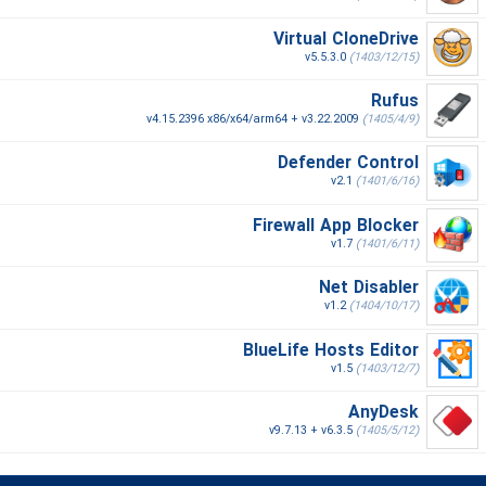
Virtual CloneDrive
v5.5.3.0
(1403/12/15)
Rufus
v4.15.2396 x86/x64/arm64 + v3.22.2009
(1405/4/9)
Defender Control
v2.1
(1401/6/16)
Firewall App Blocker
v1.7
(1401/6/11)
Net Disabler
v1.2
(1404/10/17)
BlueLife Hosts Editor
v1.5
(1403/12/7)
AnyDesk
v9.7.13 + v6.3.5
(1405/5/12)