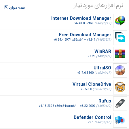
نرم افزار های مورد نیاز
همه موارد
Internet Download Manager
v6.43.8 Retail
(1405/5/17)
Free Download Manager
v6.34.4.6974 x86/x64 + v3.9.7
(1405/5/9)
WinRAR
v7.23
(1405/4/9)
UltraISO
v9.7.6.3860
(1402/4/17)
Virtual CloneDrive
v5.5.3.0
(1403/12/15)
Rufus
v4.15.2396 x86/x64/arm64 + v3.22.2009
(1405/4/9)
Defender Control
v2.1
(1401/6/16)