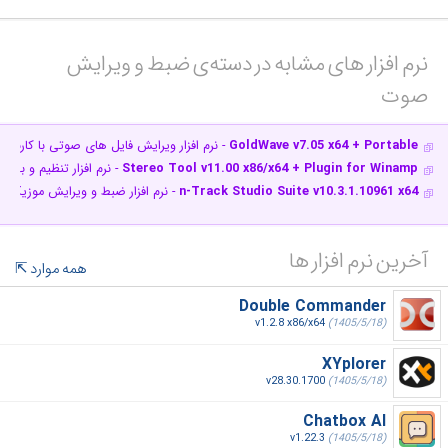
نرم افزار های مشابه در دسته‌ی‌ ضبط و ویرایش
صوت‎
GoldWave v7.05 x64 + Portable
- نرم افزار ویرایش فایل های صوتی با کاربری 
Stereo Tool v11.00 x86/x64 + Plugin for Winamp
- نرم افزار تنظیم و بهب
n-Track Studio Suite v10.3.1.10961 x64
- نرم افزار ضبط و ویرایش موزیک
آخرین نرم افزار ها
همه موارد
Double Commander
v1.2.8 x86/x64
(1405/5/18)
XYplorer
v28.30.1700
(1405/5/18)
Chatbox AI
v1.22.3
(1405/5/18)