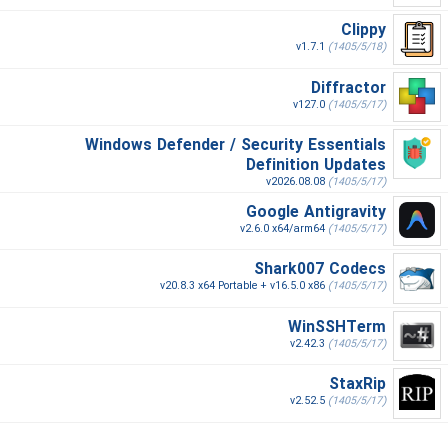
Clippy
v1.7.1
(1405/5/18)
Diffractor
v127.0
(1405/5/17)
Windows Defender / Security Essentials
Definition Updates
v2026.08.08
(1405/5/17)
Google Antigravity
v2.6.0 x64/arm64
(1405/5/17)
Shark007 Codecs
v20.8.3 x64 Portable + v16.5.0 x86
(1405/5/17)
WinSSHTerm
v2.42.3
(1405/5/17)
StaxRip
v2.52.5
(1405/5/17)