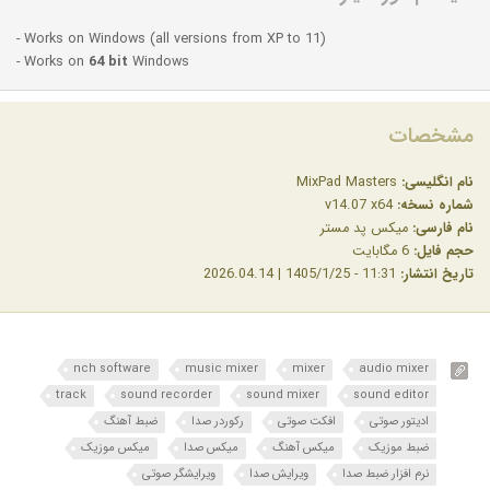
- Works on Windows (all versions from XP to 11)
- Works on
64 bit
Windows
مشخصات
نام انگلیسی:
MixPad Masters
شماره نسخه:
v14.07 x64
نام فارسی:
میکس پد مستر
حجم فایل:
6 مگابایت
تاریخ انتشار:
11:31 - 1405/1/25 | 2026.04.14
nch software
music mixer
mixer
audio mixer
track
sound recorder
sound mixer
sound editor
ادیتور صوتی
افکت صوتی
رکوردر صدا
ضبط آهنگ
ضبط موزیک
میکس آهنگ
میکس صدا
میکس موزیک
نرم افزار ضبط صدا
ویرایش صدا
ویرایشگر صوتی