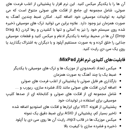
آن ها را با یکدیگر میکس کنید. این نرم افزار با پشتیبانی از اغلب فرمت های
صوتی، شامل مجموعه ای جامع از افکت های صوتی متنوع است که می
توانید به تولیدات موسیقی خود اضافه کنید. امکان ضبط چندین آهنگ به
صورت همزمان نیز وجود دارد. علاوه براین می توانید ترک های موسیقی ذخیره
شده روی سیستم خود را نیز به آسانی و تنها با کشیدن و رها کردن (Drag &
Drop) آن ها در محیط برنامه با یکدیگر ادغام و میکس کنید و قطعات موسیقی
جذابی را خلق کرده و به صورت مستقیم آپلود و با دیگران به اشتراک بگذارید یا
روی یک سی دی رایت کنید.
قابلیت‌های کلیدی
نرم افزار
MixPad:
میکس تعداد نامحدودی از موزیک ها و ترک های موسیقی با یکدیگر
ضبط یک یا چند آهنگ به صورت همزمان
بارگذاری هر فایل صوتی با پشتیبانی از اغلب فرمت های صوتی
اضافه کردن افکت های صوتی مانند EQ، فشرده سازی، ریورب و ...
شامل مجموعه ای از افکت های صوتی و کتابخانه ای از صدها کلیپ
موسیقی برای استفاده در تولیدات خود
پشتیبانی از افزونه VST برای ابزارها و افکت های استودیو اضافه شده
تاخیر بسیار کم، پشتیبانی از ASIO برای ضبط دقیق یک نمونه
میکس موزیک ها در قالب mp3، رایت آن ها روی سی دی یا آپلود
ذخیره و فشرده سازی با کیفیت بالا