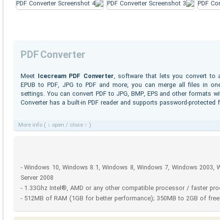
PDF Converter
Meet
Icecream PDF Converter
, software that lets you convert to
EPUB to PDF, JPG to PDF and more, you can merge all files in one
settings. You can convert PDF to JPG, BMP, EPS and other formats wit
Converter has a built-in PDF reader and supports password-protected 
More info ( ↓ open / close ↑ )
- Windows 10, Windows 8.1, Windows 8, Windows 7, Windows 2003, 
Server 2008
- 1.33Ghz Intel®, AMD or any other compatible processor / faster pr
- 512MB of RAM (1GB for better performance); 350MB to 2GB of free