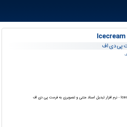
مت پی دی اف
ف