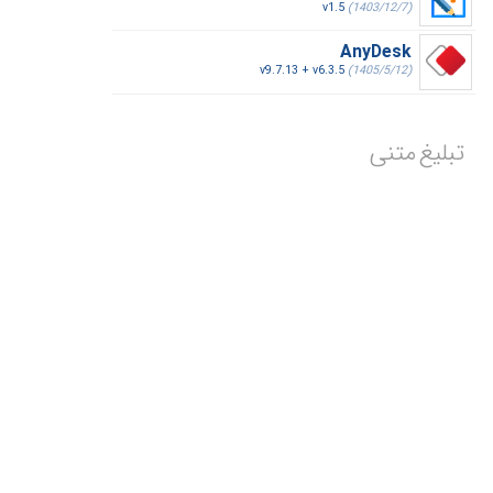
v1.5
(1403/12/7)
AnyDesk
v9.7.13 + v6.3.5
(1405/5/12)
تبلیغ متنی
تبلیغ شما در این مکان
ماهیانه با پرداخت فقط 2,550,000 تومان