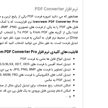
نرم افزار PDF Converter
همانطور که می دانید امروزه فرمت PDF یکی از رایج ترین و معروف ترین فرمت ها برای نگهداری اسناد اداری، گزارشات دانشجویی و ... است.
Icecream PDF Converter Pro
نرم افزار
Drop) در محیط نرم افزار، به آسانی به فرمت مورد نظر خود
تبدیل فرمت است، به طور مثال می توانید انتخاب کنید که تنها صفحات 7 تا 10 
قابلیت‌های کلیدی
نرم افزار
Icecream PDF Converter Pro:
تبدیل انواع فایل ها متنی به فرمت PDF
تبدیل اسناد آفیس با فرمت های DOC/ DOCX, XLS/XLSX, ODT, ODS به پی دی اف
تبدیل تصاویر با فرمت های JPG, PNG, BMP به پی دی اف
تبدیل کتاب های الکترونیکی با فرمت های EPUB, MOBI, FB2 به پی دی اف
تبدیل PDF به
عکس
امکان انتخاب رنج صفحات برای تبدیل (برای مثال از صفحه 17 تا
امکان ادغام چندین فایل ورودی به یک فایل پی دی اف 
و ...