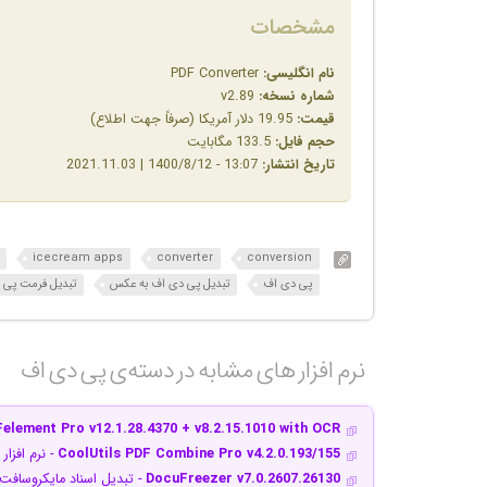
مشخصات
نام انگلیسی:
PDF Converter
شماره نسخه:
v2.89
قیمت:
19.95 دلار آمریکا (صرفاً جهت اطلاع)
حجم فایل:
133.5 مگابایت
تاریخ انتشار:
13:07 - 1400/8/12 | 2021.11.03
icecream apps
converter
conversion
پی دی اف
تبدیل پی دی اف به عکس
تبدیل فرمت پی 
نرم افزار های مشابه در دسته‌ی‌ پی دی اف‎
lement Pro v12.1.28.4370 + v8.2.15.1010 with OCR
CoolUtils PDF Combine Pro v4.2.0.193/155
- نرم افزا
DocuFreezer v7.0.2607.26130
- تبدیل اسناد مایکروسافت 