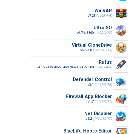
WinRAR
v7.23
(1405/4/9)
UltraISO
v9.7.6.3860
(1402/4/17)
Virtual CloneDrive
v5.5.3.0
(1403/12/15)
Rufus
v4.15.2396 x86/x64/arm64 + v3.22.2009
(1405/4/9)
Defender Control
v2.1
(1401/6/16)
Firewall App Blocker
v1.7
(1401/6/11)
Net Disabler
v1.2
(1404/10/17)
BlueLife Hosts Editor