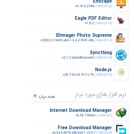
Enscape
v4.19.0.2748
(1405/5/14)
Eagle PDF Editor
v1.8.2
(1405/5/14)
IDimager Photo Supreme
v2026.3.2.9435 x64 + 6.4.2.3941 x86
(1405/5/14)
Syncthing
v2.1.3 x64/x86/arm64
(1405/5/14)
Node.js
v26.7.0/v24.19.0 LTS
(1405/5/14)
نرم افزار های مورد نیاز
همه موارد
Internet Download Manager
v6.43.7 Retail
(1405/5/1)
Free Download Manager
v6.34.4.6974 x86/x64 + v3.9.7
(1405/5/9)