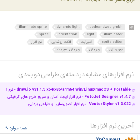
تاریخ انتشار:
12:00 - 1397/4/8 | 2018.06.29
illuminate sprite
dynamic light
codeandweb gmbh
sprite
orientation
light
illuminator
sprite editor
اسپرایت‌
افکت روشنایی
نرم افزار
نورپردازی
ویرایش
ویرایش اسپرایت‌
نرم افزار های مشابه در دسته‌ی‌ طراحی دو بعدی‎
draw.io v31.1.5 x64/x86/arm64 Win/Linux/macOS + Portable
- نرم افزار 
FotoJet Designer v1.4.7
- نرم افزار ایجاد آسان و سریع طرح های گرافیکی
VectorStyler v1.3.022
- نرم افزار تصویرسازی و طراحی برداری
آخرین نرم افزار ها
همه موارد