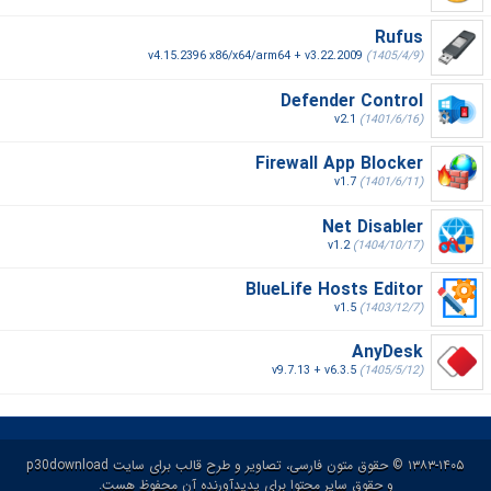
Rufus
v4.15.2396 x86/x64/arm64 + v3.22.2009
(1405/4/9)
Defender Control
v2.1
(1401/6/16)
Firewall App Blocker
v1.7
(1401/6/11)
Net Disabler
v1.2
(1404/10/17)
BlueLife Hosts Editor
v1.5
(1403/12/7)
AnyDesk
v9.7.13 + v6.3.5
(1405/5/12)
۱۳۸۳-۱۴۰۵ © حقوق متون فارسی، تصاویر و طرح قالب برای سایت p30download
و حقوق سایر محتوا برای پدیدآورنده آن محفوظ هست.