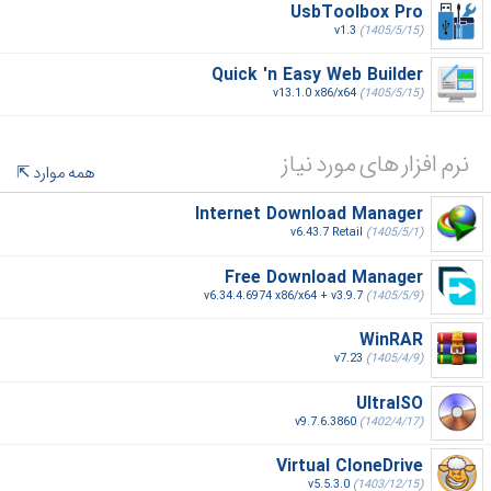
UsbToolbox Pro
v1.3
(1405/5/15)
Quick 'n Easy Web Builder
v13.1.0 x86/x64
(1405/5/15)
نرم افزار های مورد نیاز
همه موارد
Internet Download Manager
v6.43.7 Retail
(1405/5/1)
Free Download Manager
v6.34.4.6974 x86/x64 + v3.9.7
(1405/5/9)
WinRAR
v7.23
(1405/4/9)
UltraISO
v9.7.6.3860
(1402/4/17)
Virtual CloneDrive
v5.5.3.0
(1403/12/15)