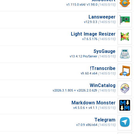
XnConvert
v1.115.0 x64/ v1.98.0
(1405/5/15)
Lansweeper
v12.9.0.3
(1405/5/15)
Light Image Resizer
v7.6.5.176
(1405/5/15)
SysGauge
v13.4.12 Pro/Server
(1405/5/15)
Transcribe!
v9.60.4 x64
(1405/5/15)
WinCatalog
v2026.3.1.805 + v2026.2.0.629
(1405/5/15)
Markdown Monster
v4.5.0.6 + v4.1.1
(1405/5/15)
Telegram
v7.0.9 x86/x64
(1405/5/15)