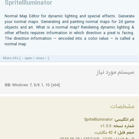
SpriteIlluminator
Normal Map Editor for dynamic lighting and special effects. Generate
your normal maps. Generating and painting normal maps for 2d game
objects and art. What is a normal map? Rendering dynamic lighting &
other effects requires information in which direction a pixel is facing.
The direction information — encoded into a color value — is called a
normal map.
More info ( ↓ open / close ↑ )
سیستم مورد نیاز
OS:
Windows 7, 8/8.1, 10 (x64)
مشخصات
نام انگلیسی:
SpriteIlluminator
شماره نسخه:
v1.5.0
حجم فایل:
42.4 مگابایت