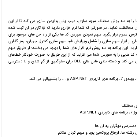
 را به سه روش مختلف مبهم سازی، عیب یابی و ایمن سازی می کند تا از این
طریق آن ها را در برابر مهندسی معکوس و تغییر توسط سایرین محافظت نماید. در صورتی که شما نرم افزاری دارید که ip تان در آن ثبت شده
ندارید که کد های #C و VB.NET تان در دسترس عموم قرار بگیرد مبهم نمودن سورس کد ها یکی از راه حل های موجود برای
 از ابزار مبهم سازی را شامل ویرایش نام، مبهم سازی کنترل جریان، رمز گذاری
دارید. این برنامه به سه روش
نرم افزار
های شما را بهبود می بخشد: از طریق مبهم
کد هایی را به سورس شما می افزاید که از این طریق به صورت خودکار خطاهای
برنامه را ردیابی کرده و گزارش آن ها را به طرق مختلف ارسال می کند و دسته بندی فایل های DLL برای جلوگیری از گم شدن و یا دسترسی
ویندوز
7، برنامه های کاربردی ASP.NET و ... را پشتیبانی می کند.
وش مختلف
 رشته ها، ارجاع پروکسی پویا و مبهم کردن علائم