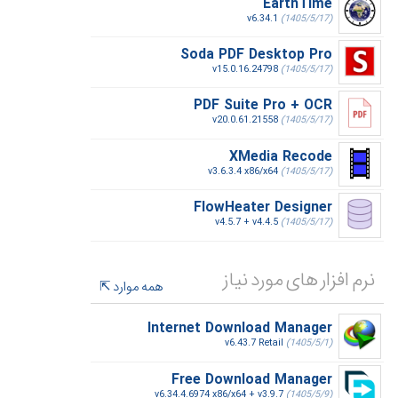
EarthTime
v6.34.1
(1405/5/17)
Soda PDF Desktop Pro
v15.0.16.24798
(1405/5/17)
PDF Suite Pro + OCR
v20.0.61.21558
(1405/5/17)
XMedia Recode
v3.6.3.4 x86/x64
(1405/5/17)
FlowHeater Designer
v4.5.7 + v4.4.5
(1405/5/17)
نرم افزار های مورد نیاز
همه موارد
Internet Download Manager
v6.43.7 Retail
(1405/5/1)
Free Download Manager
v6.34.4.6974 x86/x64 + v3.9.7
(1405/5/9)