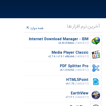
آخرین نرم افزار ها
همه موارد
Internet Download Manager - IDM
v6.43.8 Retail
(1405/5/17)
Media Player Classic
v2.7.4 / v1.9.1 x86/x64
(1405/5/17)
PDF Splitter Pro
v6.1.0.92/63
(1405/5/17)
HTML5Point
v4.1.75
(1405/5/17)
EarthView
v7.17.1
(1405/5/17)