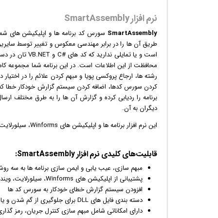
نرم افزار SmartAssembly
SmartAssembly
سورس کد برنامه ها و اپلیکیشن های شما
است و یا تمایلی 
محافظت از این اطلاعات است. در این برنامه شما مجموعه کاملی
رشته ها، ارجاع پروکسی پویا و مبهم کردن علائم را در اختیار 
کردن سورس کدها، اضافه کردن سیستم گزارش خودکار خطا که 
دیگران به آن.
این
نرم افزار
برنامه ها و اپلیکیشن های Winforms، سیلورلایت،
قابلیت‌های کلیدی نرم افزار SmartAssembly:
مبهم سازی، عیب یابی و ایمن سازی برنامه ها به سه ر
پشتیبانی از اپلیکیشن های Winforms، سیلورلایت، ویندوز 7، برنامه های کاربردی ASP.NET
افزودن سیستم گزارش خطای خودکار به سورس کد ها
دسته بندی فایل های DLL برای جلوگیری از گم شدن و یا دسترسی دیگران یه آن ها
دارای امکاناتی شامل مبهم سازی کنترل جریان، رمز گذاری