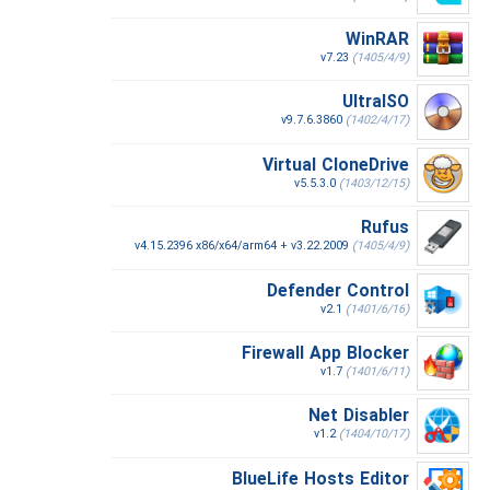
WinRAR
v7.23
(1405/4/9)
UltraISO
v9.7.6.3860
(1402/4/17)
Virtual CloneDrive
v5.5.3.0
(1403/12/15)
Rufus
v4.15.2396 x86/x64/arm64 + v3.22.2009
(1405/4/9)
Defender Control
v2.1
(1401/6/16)
Firewall App Blocker
v1.7
(1401/6/11)
Net Disabler
v1.2
(1404/10/17)
BlueLife Hosts Editor