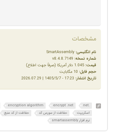
مشخصات
نام انگلیسی:
SmartAssembly
شماره نسخه:
v8.4.8.7149
قیمت:
1.045 دلار آمریکا (صرفاً جهت اطلاع)
حجم فایل:
10 مگابایت
تاریخ انتشار:
17:23 - 1405/5/7 | 2026.07.29
encryption algorithm
encrypt .net
.net
اسکریپت
حفاظت از سورس کد
حفاظت از کد منبع
نرم افزار smartassembly