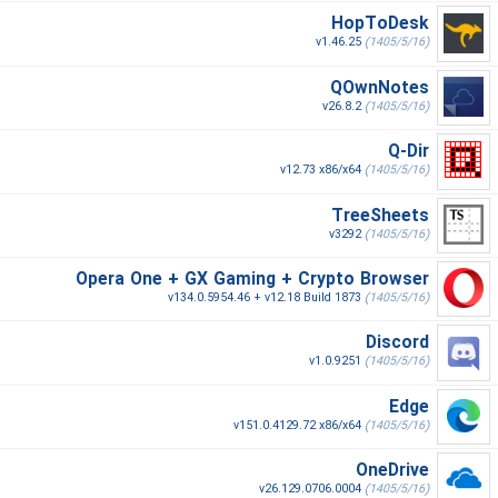
HopToDesk
v1.46.25
(1405/5/16)
QOwnNotes
v26.8.2
(1405/5/16)
Q-Dir
v12.73 x86/x64
(1405/5/16)
TreeSheets
v3292
(1405/5/16)
Opera One + GX Gaming + Crypto Browser
v134.0.5954.46 + v12.18 Build 1873
(1405/5/16)
Discord
v1.0.9251
(1405/5/16)
Edge
v151.0.4129.72 x86/x64
(1405/5/16)
OneDrive
v26.129.0706.0004
(1405/5/16)