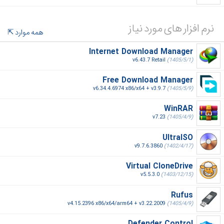
نرم افزار های مورد نیاز
همه موارد
Internet Download Manager
v6.43.7 Retail
(1405/5/1)
Free Download Manager
v6.34.4.6974 x86/x64 + v3.9.7
(1405/5/9)
WinRAR
v7.23
(1405/4/9)
UltraISO
v9.7.6.3860
(1402/4/17)
Virtual CloneDrive
v5.5.3.0
(1403/12/15)
Rufus
v4.15.2396 x86/x64/arm64 + v3.22.2009
(1405/4/9)
Defender Control