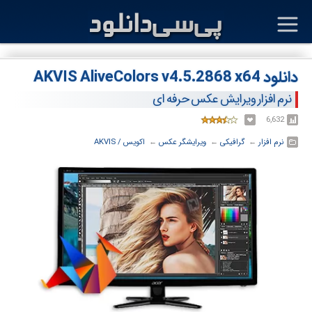
دانلود AKVIS AliveColors v4.5.2868 x64
نرم افزار ویرایش عکس حرفه ای
6,632
نرم افزار
← ‏
گرافیکی
← ‏
ویرایشگر عکس
← ‏
اکویس / AKVIS