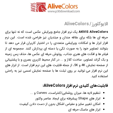
الایوکلورز / AliveColors
AKVIS AliveColors
یک
نرم افزار
جامع ویرایش
عکس
است که نه تنها برای
حرفه ای ها بلکه برای علاقه مندان و مبتدیان نیز طراحی شده است. این نرم
افزار ابزار ها و امکانات ویرایشی متعددی را در اختیار کاربران قرار می دهد تا
بتوانند تصاویر خود را به صورت تکی یا دسته ای پردازش کنند. مجموعه ای از
فیلتر ها و افکت های هنری جذاب، روتوش حرفه ای عکس ها، حذف پس زمینه
و بک گراند تصاویر، ساخت کلاژ و ... در کنار محیط کاربری بصری و با پشتیبانی
از صفحه نمایش 4K و 5K، از جمله قابلیت های این نرم افزار است. از ابزار های
این نرم افزار می توانید بر روی تبلت ها با صفحه نمایش لمسی نیز به راحتی
استفاده کنید.
قابلیت‌های کلیدی
نرم افزار
AliveColors:
تنظیم لایه ها، میزان روشنایی/کنتراست، Curves و ...
ابزار های Shape پیشرفته برای ایجاد عناصر وکتور
امکان تغییر سایز و مقیاس اشکال بدون از دست دادن کیفیت
ابزار های ماسک حرفه ای