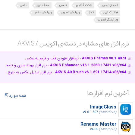
اصلاح تصویر
افکت گذاری
تصویر
حذف نویز
عکس
فیلتر گذاری
کلاژ
ویرایش تصویر
ویرایش عکس
ویرایشگر تصویر
نرم افزار های مشابه در دسته‌ی‌ اکویس / AKVIS‎
AKVIS Frames v8.1.4073
- نرم‎افزار افزودن قاب و فریم به عکس
AKVIS Enhancer v16.1.2358.17431 x86/x64
- نرم افزار بهینه سازی و تصحیح
AKVIS AirBrush v6.1.691.17414 x86/x64
- نرم افزار تبدیل عکس به طرح های 
آخرین نرم افزار ها
همه موارد
ImageGlass
v9.6.1.807
(1405/5/16)
Rename Master
v4.05
(1405/5/16)