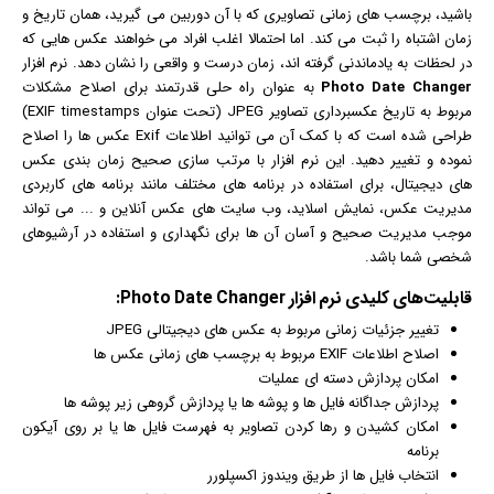
باشید، برچسب های زمانی تصاویری که با آن دوربین می گیرید، همان تاریخ و
زمان اشتباه را ثبت می کند. اما احتمالا اغلب افراد می خواهند
عکس
هایی که
در لحظات به یادماندنی گرفته اند، زمان درست و واقعی را نشان دهد.
نرم افزار
Photo Date Changer
به عنوان راه حلی قدرتمند برای اصلاح مشکلات
مربوط به تاریخ عکسبرداری تصاویر JPEG (تحت عنوان EXIF timestamps)
طراحی شده است که با کمک آن می توانید اطلاعات Exif عکس ها را اصلاح
نموده و تغییر دهید. این نرم افزار با مرتب سازی صحیح زمان بندی عکس
های دیجیتال، برای استفاده در برنامه های مختلف مانند برنامه های کاربردی
مدیریت عکس، نمایش اسلاید، وب سایت های عکس آنلاین و ... می تواند
موجب مدیریت صحیح و آسان آن ها برای نگهداری و استفاده در آرشیوهای
شخصی شما باشد.
قابلیت‌های کلیدی
نرم افزار
Photo Date Changer:
تغییر جزئیات زمانی مربوط به
عکس
های دیجیتالی JPEG
اصلاح اطلاعات EXIF مربوط به برچسب های زمانی عکس ها
امکان پردازش دسته ای عملیات
پردازش جداگانه فایل ها و پوشه ها یا پردازش گروهی زیر پوشه ها
امکان کشیدن و رها کردن تصاویر به فهرست فایل ها یا بر روی
آیکون
برنامه
انتخاب فایل ها از طریق
ویندوز
اکسپلورر