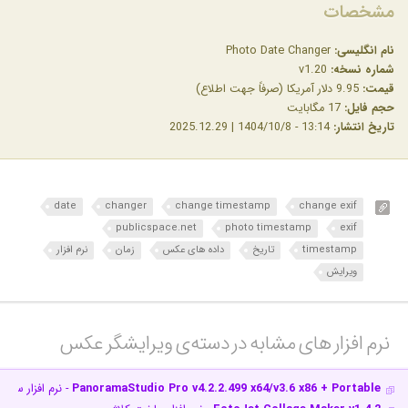
مشخصات
نام انگلیسی:
Photo Date Changer
شماره نسخه:
v1.20
قیمت:
9.95 دلار آمریکا (صرفاً جهت اطلاع)
حجم فایل:
17 مگابایت
تاریخ انتشار:
13:14 - 1404/10/8 | 2025.12.29
date
changer
change timestamp
change exif
publicspace.net
photo timestamp
exif
timestamp
تاریخ
داده های عکس
زمان
نرم افزار
ویرایش
نرم افزار های مشابه در دسته‌ی‌ ویرایشگر عکس‎
PanoramaStudio Pro v4.2.2.499 x64/v3.6 x86 + Portable
- نرم افزار ساخت