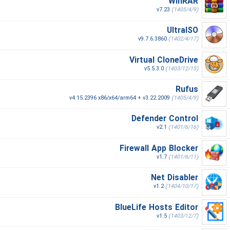
WinRAR
v7.23
(1405/4/9)
UltraISO
v9.7.6.3860
(1402/4/17)
Virtual CloneDrive
v5.5.3.0
(1403/12/15)
Rufus
v4.15.2396 x86/x64/arm64 + v3.22.2009
(1405/4/9)
Defender Control
v2.1
(1401/6/16)
Firewall App Blocker
v1.7
(1401/6/11)
Net Disabler
v1.2
(1404/10/17)
BlueLife Hosts Editor
v1.5
(1403/12/7)