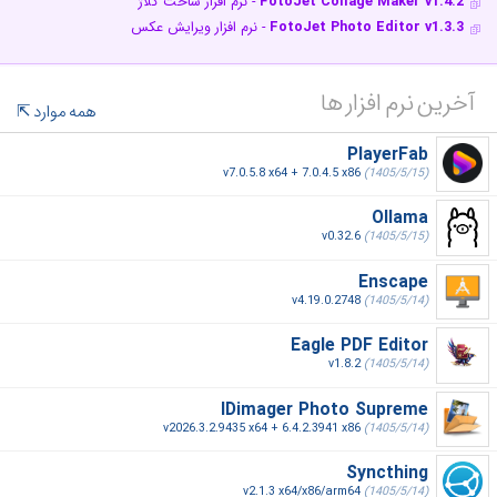
FotoJet Collage Maker v1.4.2
- نرم افزار ساخت کلاژ
FotoJet Photo Editor v1.3.3
- نرم افزار ویرایش عکس
آخرین نرم افزار ها
همه موارد
PlayerFab
v7.0.5.8 x64 + 7.0.4.5 x86
(1405/5/15)
Ollama
v0.32.6
(1405/5/15)
Enscape
v4.19.0.2748
(1405/5/14)
Eagle PDF Editor
v1.8.2
(1405/5/14)
IDimager Photo Supreme
v2026.3.2.9435 x64 + 6.4.2.3941 x86
(1405/5/14)
Syncthing
v2.1.3 x64/x86/arm64
(1405/5/14)