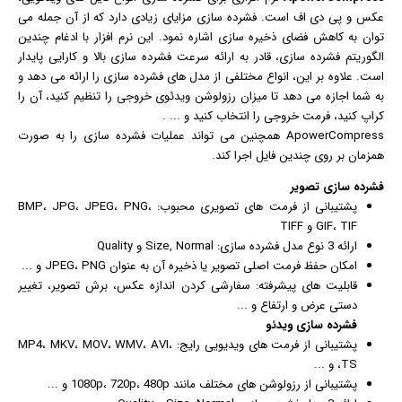
عکس
و پی دی اف است. فشرده سازی مزایای زیادی دارد که از آن جمله می
توان به کاهش فضای ذخیره سازی اشاره نمود. این نرم افزار با ادغام چندین
الگوریتم فشرده سازی، قادر به ارائه سرعت فشرده سازی بالا و کارایی پایدار
است. علاوه بر این، انواع مختلفی از مدل های فشرده سازی را ارائه می دهد و
به شما اجازه می دهد تا میزان رزولوشن ویدئوی خروجی را تنظیم کنید، آن را
کراپ کنید، فرمت خروجی را انتخاب کنید و ... .
ApowerCompress همچنین می تواند عملیات فشرده سازی را به صورت
همزمان بر روی چندین فایل اجرا کند.
فشرده سازی تصویر
پشتیبانی از فرمت های تصویری محبوب: BMP، JPG، JPEG، PNG،
GIF، TIF و TIFF
ارائه 3 نوع مدل فشرده سازی: Size, Normal و Quality
امکان حفظ فرمت اصلی تصویر یا ذخیره آن به عنوان JPEG، PNG و ...
قابلیت های پیشرفته: سفارشی کردن اندازه
عکس
، برش تصویر، تغییر
دستی عرض و ارتفاع و ...
فشرده سازی ویدئو
پشتیبانی از فرمت های ویدیویی رایج: MP4، MKV، MOV، WMV، AVI،
TS، و ...
پشتیبانی از رزولوشن های مختلف مانند 1080p، 720p، 480p و ...