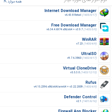
همه موارد
Internet Download Manager
v6.43.8 Retail
(1405/5/17)
Free Download Manager
v6.34.4.6974 x86/x64 + v3.9.7
(1405/5/9)
WinRAR
v7.23
(1405/4/9)
UltraISO
v9.7.6.3860
(1402/4/17)
Virtual CloneDrive
v5.5.3.0
(1403/12/15)
Rufus
v4.15.2396 x86/x64/arm64 + v3.22.2009
(1405/4/9)
Defender Control
v2.1
(1401/6/16)
Firewall App Blocker