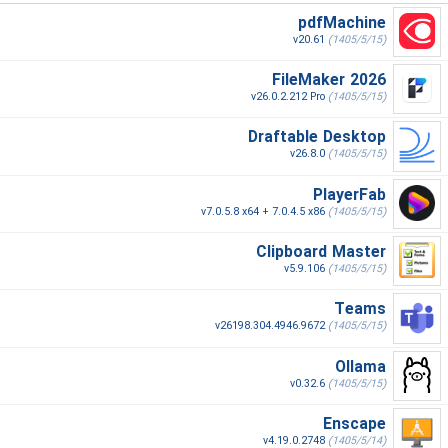
pdfMachine
v20.61
(1405/5/15)
FileMaker 2026
v26.0.2.212 Pro
(1405/5/15)
Draftable Desktop
v26.8.0
(1405/5/15)
PlayerFab
v7.0.5.8 x64 + 7.0.4.5 x86
(1405/5/15)
Clipboard Master
v5.9.106
(1405/5/15)
Teams
v26198.304.4946.9672
(1405/5/15)
Ollama
v0.32.6
(1405/5/15)
Enscape
v4.19.0.2748
(1405/5/14)