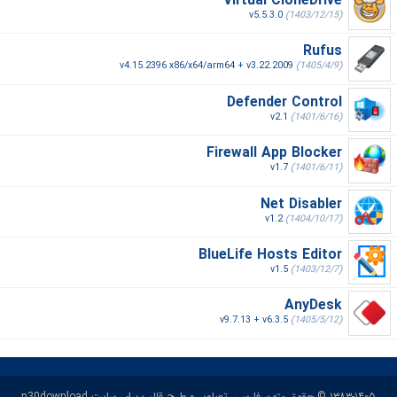
Virtual CloneDrive
v5.5.3.0
(1403/12/15)
Rufus
v4.15.2396 x86/x64/arm64 + v3.22.2009
(1405/4/9)
Defender Control
v2.1
(1401/6/16)
Firewall App Blocker
v1.7
(1401/6/11)
Net Disabler
v1.2
(1404/10/17)
BlueLife Hosts Editor
v1.5
(1403/12/7)
AnyDesk
v9.7.13 + v6.3.5
(1405/5/12)
۱۳۸۳-۱۴۰۵ © حقوق متون فارسی، تصاویر و طرح قالب برای سایت p30download