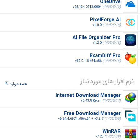
OneDrive
v26.134.0713.0004
(1405/5/19)
PixelForge AI
v1.0.0
(1405/5/18)
AI File Organizer Pro
v1.2.0
(1405/5/18)
ExamDiff Pro
v17.0.1.8 x64/x86
(1405/5/18)
نرم افزار های مورد نیاز
همه موارد
Internet Download Manager
v6.43.8 Retail
(1405/5/17)
Free Download Manager
v6.34.4.6974 x86/x64 + v3.9.7
(1405/5/9)
WinRAR
v7.23
(1405/4/9)