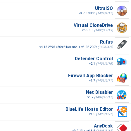
UltraISO
v9.7.6.3860
(1402/4/17)
Virtual CloneDrive
v5.5.3.0
(1403/12/15)
Rufus
v4.15.2396 x86/x64/arm64 + v3.22.2009
(1405/4/9)
Defender Control
v2.1
(1401/6/16)
Firewall App Blocker
v1.7
(1401/6/11)
Net Disabler
v1.2
(1404/10/17)
BlueLife Hosts Editor
v1.5
(1403/12/7)
AnyDesk