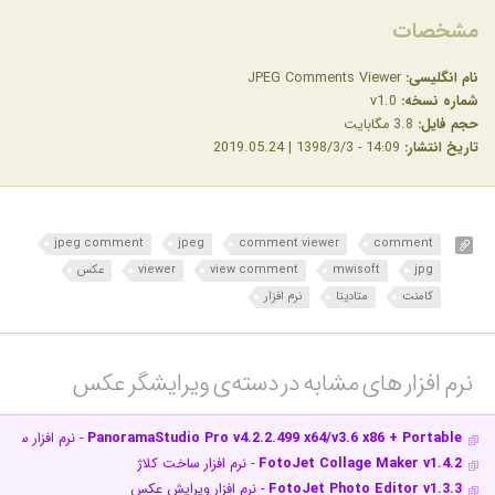
مشخصات
نام انگلیسی:
JPEG Comments Viewer
شماره نسخه:
v1.0
حجم فایل:
3.8 مگابایت
تاریخ انتشار:
14:09 - 1398/3/3 | 2019.05.24
jpeg comment
jpeg
comment viewer
comment
jpg
mwisoft
view comment
viewer
عکس
کامنت
متادیتا
نرم افزار
نرم افزار های مشابه در دسته‌ی‌ ویرایشگر عکس‎
PanoramaStudio Pro v4.2.2.499 x64/v3.6 x86 + Portable
- نرم افزار ساخت
FotoJet Collage Maker v1.4.2
- نرم افزار ساخت کلاژ
FotoJet Photo Editor v1.3.3
- نرم افزار ویرایش عکس