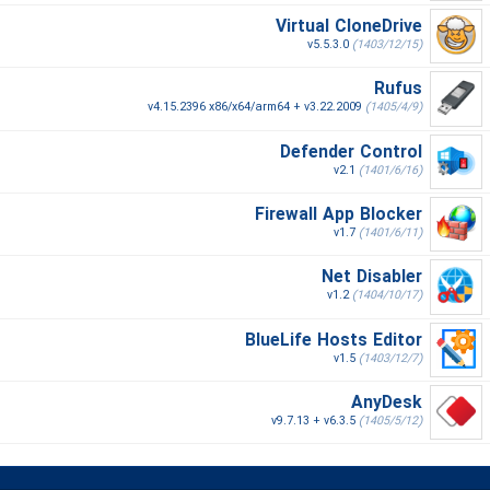
Virtual CloneDrive
v5.5.3.0
(1403/12/15)
Rufus
v4.15.2396 x86/x64/arm64 + v3.22.2009
(1405/4/9)
Defender Control
v2.1
(1401/6/16)
Firewall App Blocker
v1.7
(1401/6/11)
Net Disabler
v1.2
(1404/10/17)
BlueLife Hosts Editor
v1.5
(1403/12/7)
AnyDesk
v9.7.13 + v6.3.5
(1405/5/12)