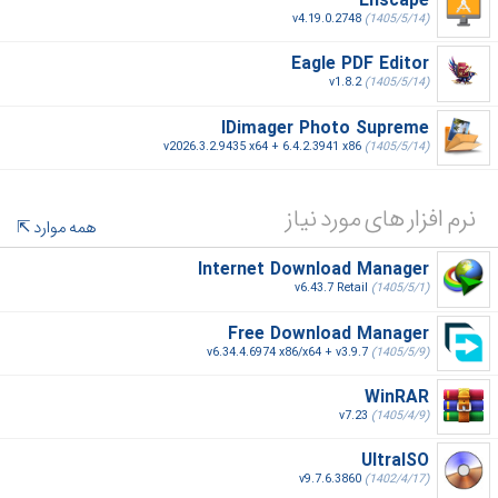
Enscape
v4.19.0.2748
(1405/5/14)
Eagle PDF Editor
v1.8.2
(1405/5/14)
IDimager Photo Supreme
v2026.3.2.9435 x64 + 6.4.2.3941 x86
(1405/5/14)
نرم افزار های مورد نیاز
همه موارد
Internet Download Manager
v6.43.7 Retail
(1405/5/1)
Free Download Manager
v6.34.4.6974 x86/x64 + v3.9.7
(1405/5/9)
WinRAR
v7.23
(1405/4/9)
UltraISO
v9.7.6.3860
(1402/4/17)