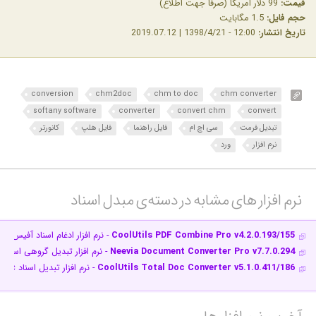
قیمت:
99 دلار آمریکا (صرفاً جهت اطلاع)
حجم فایل:
1.5 مگابایت
تاریخ انتشار:
12:00 - 1398/4/21 | 2019.07.12
conversion
chm2doc
chm to doc
chm converter
softany software
converter
convert chm
convert
تبدیل فرمت
سی اچ ام
فایل راهنما
فایل هلپ
کانورتر
نرم افزار
ورد
نرم افزار های مشابه در دسته‌ی‌ مبدل اسناد‎
CoolUtils PDF Combine Pro v4.2.0.193/155
- نرم افزار ادغام اسناد آفیس و
Neevia Document Converter Pro v7.7.0.294
- نرم افزار تبدیل گروهی اسنا
CoolUtils Total Doc Converter v5.1.0.411/186
- نرم افزار تبدیل اسناد Doc یا RTF به پی دی اف و فرمت های