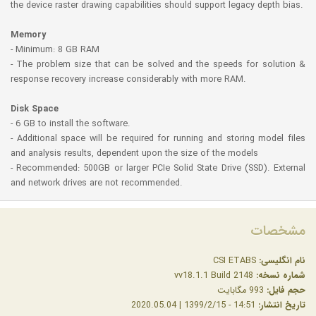
the device raster drawing capabilities should support legacy depth bias.
Memory
- Minimum: 8 GB RAM
- The problem size that can be solved and the speeds for solution &
response recovery increase considerably with more RAM.
Disk Space
- 6 GB to install the software.
- Additional space will be required for running and storing model files
and analysis results, dependent upon the size of the models
- Recommended: 500GB or larger PCIe Solid State Drive (SSD). External
and network drives are not recommended.
مشخصات
نام انگلیسی:
CSI ETABS
شماره نسخه:
vv18.1.1 Build 2148
حجم فایل:
993 مگابایت
تاریخ انتشار:
14:51 - 1399/2/15 | 2020.05.04