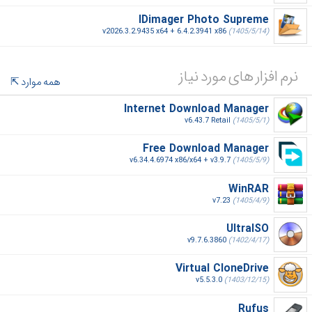
IDimager Photo Supreme
v2026.3.2.9435 x64 + 6.4.2.3941 x86
(1405/5/14)
نرم افزار های مورد نیاز
همه موارد
Internet Download Manager
v6.43.7 Retail
(1405/5/1)
Free Download Manager
v6.34.4.6974 x86/x64 + v3.9.7
(1405/5/9)
WinRAR
v7.23
(1405/4/9)
UltraISO
v9.7.6.3860
(1402/4/17)
Virtual CloneDrive
v5.5.3.0
(1403/12/15)
Rufus