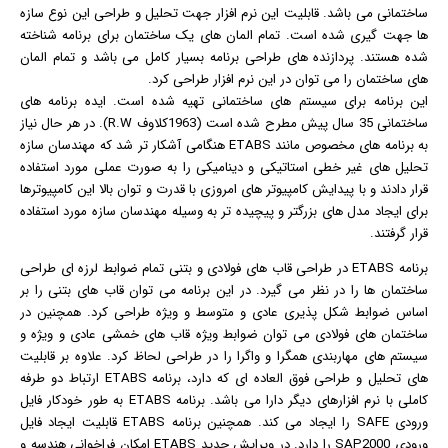
ساختمانی می باشد. قابلیت این نرم افزار جهت تحلیل و طراحی این نوع سازه
ها جهت گیری شده است. تمام المان های یک ساختمان برای برنامه شناخته
شده هستند. پردازنده های طراحی برنامه بسیار کامل می باشد و تمام المان
های ساختمان را می توان در این نرم افزار طراحی کرد.
این برنامه برای سیستم های ساختمانی تهیه شده است. ایده برنامه های
ساختمانی 35 سال پیش مطرح شده است (1963کلاوف R.W). در هر حال نیاز
به برنامه های مخصوص مانند ETABS هنگامی آشکار تر شد که مهندسان سازه
تحلیل های غیر خطی استاتیکی و دینامیکی را به صورت عملی مورد استفاده
قرار دادند و با پیدایش کامپیوتر های امروزی با قدرت و توان بالا این کامپیوترها
برای ایجاد مدل های بزرگتر و پیچیده تر به وسیله مهندسان سازه مورد استفاده
قرار گرفتند.
برنامه ETABS در طراحی قاب های فولادی و بتنی تمام ضوابط لرزه ای طراحی
ساختمان ها را در نظر می گیرد. در این برنامه می توان قاب های بتنی را بر
اساس ضوابط شکل پذیری عادی و متوسط و ویژه طراحی کرد. همچنین در
ساختمان های فولادی می توان ضوابط ویژه قاب های خمشی عادی و ویژه و
سیستم های مهاربندی همگرا و واگرا را در طراحی لحاظ کرد. علاوه بر قابلیت
های تحلیل و طراحی فوق العاده ای که دارد، برنامه ETABS ارتباط دو طرفه
کاملی با نرم افزارهای دیگر دارا می باشد. برنامه ETABS به طور خودکار فایل
ورودی SAFE را ایجاد می کند. همچنین برنامه ETABS قابلیت ایجاد فایل
ورودی SAP2000 را دارد. در ویرایش جدید ETABS امکان فراخوانی هندسه و