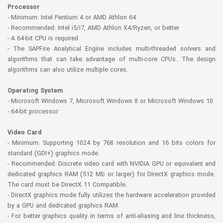
Processor
- Minimum: Intel Pentium 4 or AMD Athlon 64
- Recommended: Intel i5/i7, AMD Athlon X4/Ryzen, or better
- A 64-bit CPU is required
- The SAPFire Analytical Engine includes multi-threaded solvers and
algorithms that can take advantage of multi-core CPUs. The design
algorithms can also utilize multiple cores.
Operating System
- Microsoft Windows 7, Microsoft Windows 8 or Microsoft Windows 10
- 64-bit processor
Video Card
- Minimum: Supporting 1024 by 768 resolution and 16 bits colors for
standard (GDI+) graphics mode
- Recommended: Discrete video card with NVIDIA GPU or equivalent and
dedicated graphics RAM (512 Mb or larger) for DirectX graphics mode.
The card must be DirectX 11 Compatible.
- DirectX graphics mode fully utilizes the hardware acceleration provided
by a GPU and dedicated graphics RAM.
- For better graphics quality in terms of anti-aliasing and line thickness,