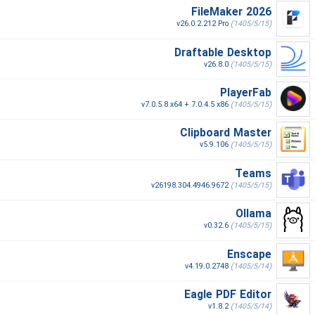
FileMaker 2026
v26.0.2.212 Pro
(1405/5/15)
Draftable Desktop
v26.8.0
(1405/5/15)
PlayerFab
v7.0.5.8 x64 + 7.0.4.5 x86
(1405/5/15)
Clipboard Master
v5.9.106
(1405/5/15)
Teams
v26198.304.4946.9672
(1405/5/15)
Ollama
v0.32.6
(1405/5/15)
Enscape
v4.19.0.2748
(1405/5/14)
Eagle PDF Editor
v1.8.2
(1405/5/14)