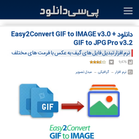
دانلود Easy2Convert GIF to IMAGE v3.0 +
GIF to JPG Pro v3.2
نرم افزار تبدیل فایل های گیف به عکس با فرمت های مختلف
9,476
نرم افزار
← ‏
گرافیکی
← ‏
مبدل تصویر