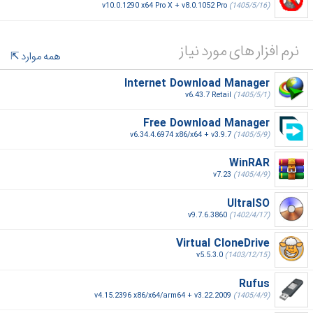
v10.0.1290 x64 Pro X + v8.0.1052 Pro
(1405/5/16)
نرم افزار های مورد نیاز
همه موارد
Internet Download Manager
v6.43.7 Retail
(1405/5/1)
Free Download Manager
v6.34.4.6974 x86/x64 + v3.9.7
(1405/5/9)
WinRAR
v7.23
(1405/4/9)
UltraISO
v9.7.6.3860
(1402/4/17)
Virtual CloneDrive
v5.5.3.0
(1403/12/15)
Rufus
v4.15.2396 x86/x64/arm64 + v3.22.2009
(1405/4/9)