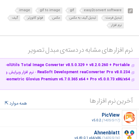
image
gif to image
gif
easy2convert software
تبدیل فرمت
تبدیل گیف به عکس
عکس
فوتو کانورتر
گیف
نرم افزار
نرم افزار های مشابه در دسته‌ی‌ مبدل تصویر‎
CoolUtils Total Image Converter v8.5.0.329 + v8.2.0.260 + Portable
-
ReaSoft Development reaConverter Pro v8.0.234
- نرم افزار ویرایش و ت
Geometric Glovius Premium v6.7.0.365 x64 + Pro v5.0.0.73 x86/x64
- ن
آخرین نرم افزار ها
همه موارد
PicView
v5.0.2
(1405/5/17)
Ahnenblatt
v4.49.0.1 x64/x86
(1405/5/16)