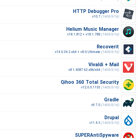
HTTP Debugger Pro
v10.7
(1405/5/16)
Helium Music Manager
v18.1.812 + v18.1.788
(1405/5/16)
Recoverit
v14.0.34.2 x64 + v8.0 Ultimate
(1405/5/16)
Vivaldi + Mail
v8.1.4087.62 x86/x64
(1405/5/16)
Qihoo 360 Total Security
v12.0.0.1153
(1405/5/16)
Gradle
v9.7.0
(1405/5/16)
Drupal
v11.4.5
(1405/5/16)
SUPERAntiSpyware