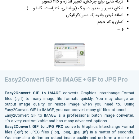
گزینه هایی برای چرخش، تغییر اندازه و flip تصویر
امکان تغییر و مدیریت رنگ (روشنایی، کنتراست، گاما و ...)
اضافه کردن واترمارک متنی/
گرافیک
ی
آسان و کم حجم
و ...
Easy2Convert GIF to IMAGE + GIF to JPG Pro
Easy2Convert GIF to IMAGE
converts Graphics Interchange Format
files (.gif) to many image file formats quickly. You may change an
output image quality or resize image when you need to. Using
Easy2Convert GIF to IMAGE, you can convert many gif-files at once!
Easy2Convert GIF to IMAGE is a professional batch image converter.
It's a very customizable and has many advanced options.
Easy2Convert GIF to JPG PRO
converts Graphics Interchange Format
files (.gif) to JPEG files (.jpg, .jpeg, .jpe, .jif) in a matter of seconds.
You may also define an output image quality and perform a resize of