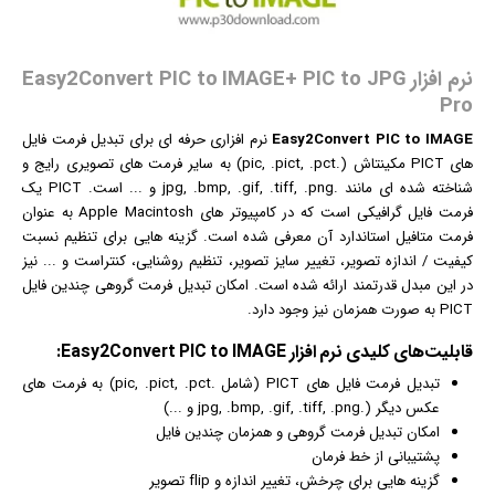
نرم افزار Easy2Convert PIC to IMAGE+ PIC to JPG
Pro
Easy2Convert PIC to IMAGE
نرم افزار
ی حرفه ای برای تبدیل فرمت فایل
های PICT
مکینتاش
(.pic, .pict, .pct) به سایر فرمت های تصویری رایج و
شناخته شده ای مانند .jpg, .bmp, .gif, .tiff, .png و ... است. PICT یک
فرمت فایل
گرافیک
ی است که در کامپیوتر های Apple Macintosh به عنوان
فرمت متافیل استاندارد آن معرفی شده است. گزینه هایی برای تنظیم نسبت
کیفیت / اندازه تصویر، تغییر سایز تصویر، تنظیم روشنایی، کنتراست و ... نیز
در این مبدل قدرتمند ارائه شده است. امکان تبدیل فرمت گروهی چندین فایل
PICT به صورت همزمان نیز وجود دارد.
قابلیت‌های کلیدی
نرم افزار
Easy2Convert PIC to IMAGE:
تبدیل فرمت فایل های PICT (شامل .pic, .pict, .pct) به فرمت های
عکس
دیگر (.jpg, .bmp, .gif, .tiff, .png و ...)
امکان تبدیل فرمت گروهی و همزمان چندین فایل
پشتیبانی از خط فرمان
گزینه هایی برای چرخش، تغییر اندازه و flip تصویر