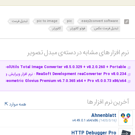
easy2convert software
pic
pic to image
تبدیل فرمت
تبدیل فرمت عکس
فوتو کانورتر
کانورتر
نرم افزار های مشابه در دسته‌ی‌ مبدل تصویر‎
CoolUtils Total Image Converter v8.5.0.329 + v8.2.0.260 + Portable
-
ReaSoft Development reaConverter Pro v8.0.234
- نرم افزار ویرایش و ت
Geometric Glovius Premium v6.7.0.365 x64 + Pro v5.0.0.73 x86/x64
- ن
آخرین نرم افزار ها
همه موارد
Ahnenblatt
v4.49.0.1 x64/x86
(1405/5/16)
HTTP Debugger Pro