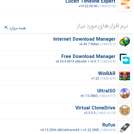
Lucen Timeline Expert
v14.22.00.00
(1405/5/16)
نرم افزار های مورد نیاز
همه موارد
Internet Download Manager
v6.43.7 Retail
(1405/5/1)
Free Download Manager
v6.34.4.6974 x86/x64 + v3.9.7
(1405/5/9)
WinRAR
v7.23
(1405/4/9)
UltraISO
v9.7.6.3860
(1402/4/17)
Virtual CloneDrive
v5.5.3.0
(1403/12/15)
Rufus
v4.15.2396 x86/x64/arm64 + v3.22.2009
(1405/4/9)