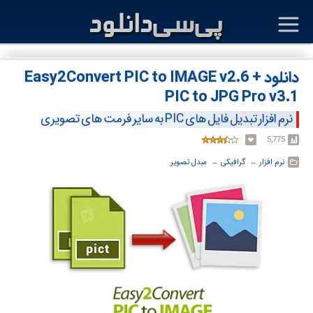
دانلود Easy2Convert PIC to IMAGE v2.6 +
PIC to JPG Pro v3.1
نرم افزار تبدیل فایل های PIC به سایر فرمت های تصویری
5,775
نرم افزار
← ‏
گرافیکی
← ‏
مبدل تصویر