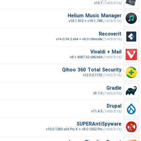
v10.7
(1405/5/16)
Helium Music Manager
v18.1.812 + v18.1.788
(1405/5/16)
Recoverit
v14.0.34.2 x64 + v8.0 Ultimate
(1405/5/16)
Vivaldi + Mail
v8.1.4087.62 x86/x64
(1405/5/16)
Qihoo 360 Total Security
v12.0.0.1153
(1405/5/16)
Gradle
v9.7.0
(1405/5/16)
Drupal
v11.4.5
(1405/5/16)
SUPERAntiSpyware
v10.0.1290 x64 Pro X + v8.0.1052 Pro
(1405/5/16)