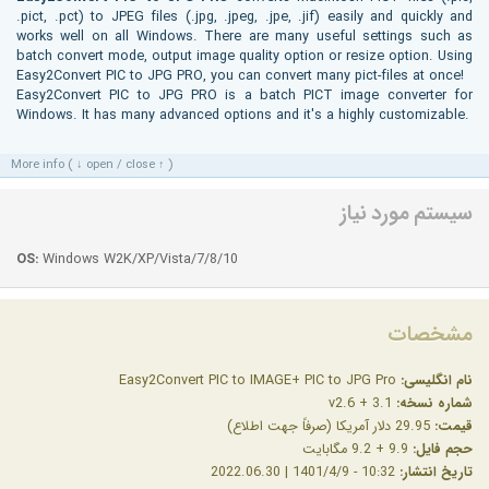
.pict, .pct) to JPEG files (.jpg, .jpeg, .jpe, .jif) easily and quickly and
works well on all Windows. There are many useful settings such as
batch convert mode, output image quality option or resize option. Using
Easy2Convert PIC to JPG PRO, you can convert many pict-files at once!
Easy2Convert PIC to JPG PRO is a batch PICT image converter for
Windows. It has many advanced options and it's a highly customizable.
More info ( ↓ open / close ↑ )
سیستم مورد نیاز
OS:
Windows W2K/XP/Vista/7/8/10
مشخصات
نام انگلیسی:
Easy2Convert PIC to IMAGE+ PIC to JPG Pro
شماره نسخه:
v2.6 + 3.1
قیمت:
29.95 دلار آمریکا (صرفاً جهت اطلاع)
حجم فایل:
9.9 + 9.2 مگابایت
تاریخ انتشار:
10:32 - 1401/4/9 | 2022.06.30