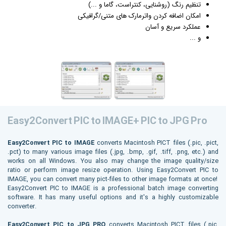
تنظیم رنگ (روشنایی، کنتراست، گاما و ...)
امکان اضافه کردن واترمارک های متنی/
گرافیک
ی
عملکرد سریع و آسان
و ...
Easy2Convert PIC to IMAGE+ PIC to JPG Pro
Easy2Convert PIC to IMAGE
converts Macintosh PICT files (.pic, .pict,
.pct) to many various image files (.jpg, .bmp, .gif, .tiff, .png, etc.) and
works on all Windows. You also may change the image quality/size
ratio or perform image resize operation. Using Easy2Convert PIC to
IMAGE, you can convert many pict-files to other image formats at once!
Easy2Convert PIC to IMAGE is a professional batch image converting
software. It has many useful options and it's a highly customizable
converter.
Easy2Convert PIC to JPG PRO
converts Macintosh PICT files (.pic,