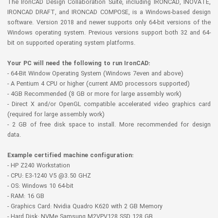
The IronCAD Design Collaboration Suite, including IRONCAD, INOVATE,
IRONCAD DRAFT, and IRONCAD COMPOSE, is a Windows-based design
software. Version 2018 and newer supports only 64-bit versions of the
Windows operating system. Previous versions support both 32 and 64-
bit on supported operating system platforms.
Your PC will need the following to run IronCAD:
- 64-Bit Window Operating System (Windows 7even and above)
- A Pentium 4 CPU or higher (current AMD processors supported)
- 4GB Recommended (8 GB or more for large assembly work)
- Direct X and/or OpenGL compatible accelerated video graphics card
(required for large assembly work)
- 2 GB of free disk space to install. More recommended for design
data.
Example certified machine configuration:
- HP Z240 Workstation
- CPU: E3-1240 V5 @3.50 GHZ
- OS: Windows 10 64-bit
- RAM: 16 GB
- Graphics Card: Nvidia Quadro K620 with 2 GB Memory
- Hard Disk: NVMe Samsung M2VPV128 SSD 128 GB