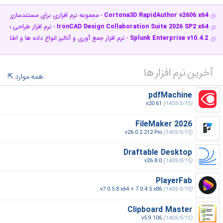
Cortona3D RapidAuthor v2606 x64
- مجموعه نرم افزاری برای مستندسازی ق
IronCAD Design Collaboration Suite 2026 SP2 x64
- نرم افزار طراحی مد
Splunk Enterprise v10.4.2
- نرم افزار جمع آوری و آنالیز انواع داده ها و اطلاعا
آخرین نرم افزار ها
همه موارد
pdfMachine
v20.61
(1405/5/15)
FileMaker 2026
v26.0.2.212 Pro
(1405/5/15)
Draftable Desktop
v26.8.0
(1405/5/15)
PlayerFab
v7.0.5.8 x64 + 7.0.4.5 x86
(1405/5/15)
Clipboard Master
v5.9.106
(1405/5/15)