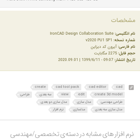
مشخصات
نام انگلیسی:
IronCAD Design Collaboration Suite
شماره نسخه:
v2020 PU1 SP1
نام فارسی:
آیرون کد دیزاین
حجم فایل:
2275 مگابایت
تاریخ انتشار:
09:07 - 1399/6/11 | 2020.09.01
create
cad tool pack
cad editor
cad
create 3d model
edit
view
سه بعدی
طراحی
طراحی مهندسی
مدل سازی
مدل سازی دو بعدی
مدل سازی سه بعدی
مدلسازی
نرم افزار
نرم افزار های مشابه در دسته‌ی‌ تخصصی/مهندسی‎