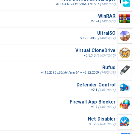
v6.34.4.6974 x86/x64 + v3.9.7
(1405/5/9)
WinRAR
v7.23
(1405/4/9)
UltraISO
v9.7.6.3860
(1402/4/17)
Virtual CloneDrive
v5.5.3.0
(1403/12/15)
Rufus
v4.15.2396 x86/x64/arm64 + v3.22.2009
(1405/4/9)
Defender Control
v2.1
(1401/6/16)
Firewall App Blocker
v1.7
(1401/6/11)
Net Disabler
v1.2
(1404/10/17)