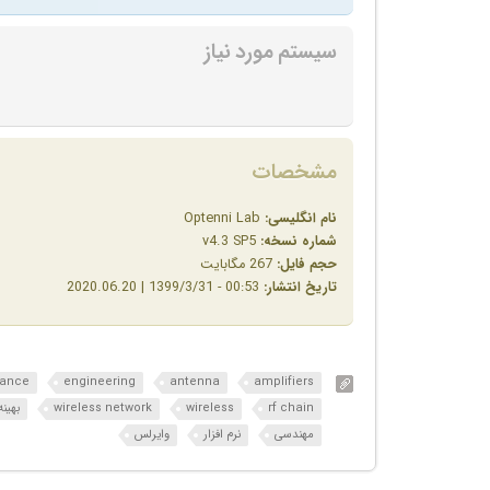
سیستم مورد نیاز
مشخصات
نام انگلیسی:
Optenni Lab
شماره نسخه:
v4.3 SP5
حجم فایل:
267 مگابایت
تاریخ انتشار:
00:53 - 1399/3/31 | 2020.06.20
ance
engineering
antenna
amplifiers
rf chain
wireless
wireless network
بهین
مهندسی
نرم افزار
وایرلس