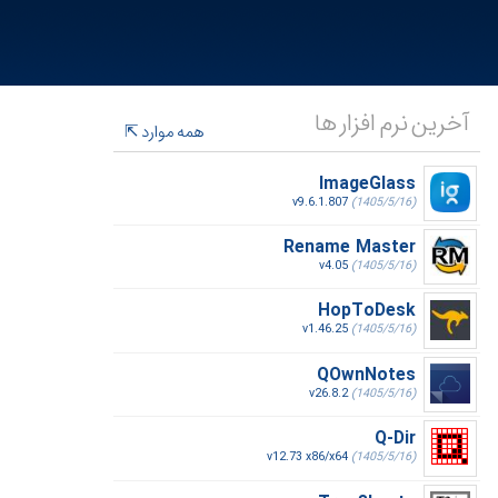
آخرین نرم افزار ها
همه موارد
ImageGlass
v9.6.1.807
(1405/5/16)
Rename Master
v4.05
(1405/5/16)
HopToDesk
v1.46.25
(1405/5/16)
QOwnNotes
v26.8.2
(1405/5/16)
Q-Dir
v12.73 x86/x64
(1405/5/16)