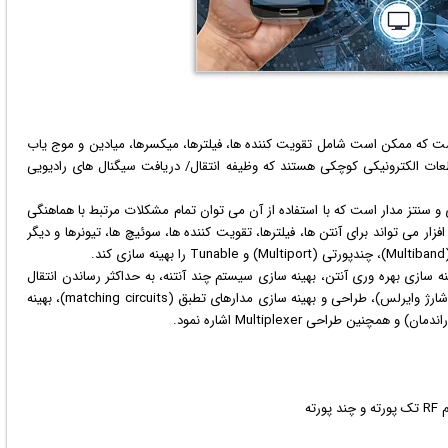
یکی است که ممکن است شامل تقویت کننده ها، فیلترها، میکسرها، میادین و موج یاب
 RF (یا Radio Frequency) به‌صورت قطعات الکترونیکی کوچکی هستند که وظیفه انتقال/ دریافت سیگنال های رادیویی
 و سنتز مدار است که با استفاده از آن می توان تمام مشکلات مرتبط با هماهنگی
ن نرم افزار می تواند برای آنتن ها، فیلترها، تقویت کننده ها، سوئیچ ها، تیونرها و دیگر
ان به مواردی نظیر بهینه سازی بهره وری آنتن، بهینه سازی سیستم چند آنتنه، به حداکثر رساندن انتقال
end-to-end انرژی (در برنامه های Bluetooth, RFID, NFC و شارژ وایرلس)، طراحی و بهینه سازی مدارهای تطبق (matching circuits)، بهینه
ن طراحی Multiplexer اشاره نمود.
ته