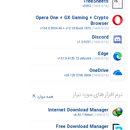
TreeSheets
v3292
(1405/5/16)
Opera One + GX Gaming + Crypto
Browser
v134.0.5954.46 + v12.18 Build 1873
(1405/5/16)
Discord
v1.0.9251
(1405/5/16)
Edge
v151.0.4129.72 x86/x64
(1405/5/16)
OneDrive
v26.129.0706.0004
(1405/5/16)
نرم افزار های مورد نیاز
همه موارد
Internet Download Manager
v6.43.7 Retail
(1405/5/1)
Free Download Manager