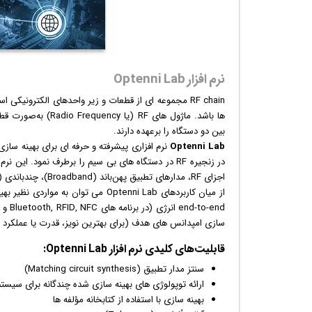
نرم افزار Optenni Lab
RF chain مجموعه ای از قطعات و زیر واحدهای الکترون
ها باشد. ماژول های
بین دو دستگاه را برعهده دارند.
Optenni Lab
نرم افزار
ی پیشرفته و حرفه ای برای بهینه سازی
در زنجیره RF در دستگاه های بی سیم را برطرف نمود. ای
اجزای RF، مدارهای تطبیق پهن‌باند (Broadband)، چندباندی (Multiband)، چندپورتی (Multiport) و Tunable را بهینه سازی کند.
از میان کاربردهای Optenni Lab می تو
سازی امپدانس های هدف (برای بهترین نویز، قدرت یا عملکرد راندمان) و همچنی
قابلیت‌های کلیدی
نرم افزار
Optenni Lab:
سنتز مدار تطبیق (Matching circuit synthesis)
ارائه توپولوژی های بهینه سازی شده چندگانه برای سیستم RF تک پورته و چند پور
بهینه سازی با استفاده از کتابخانه مؤلفه ها