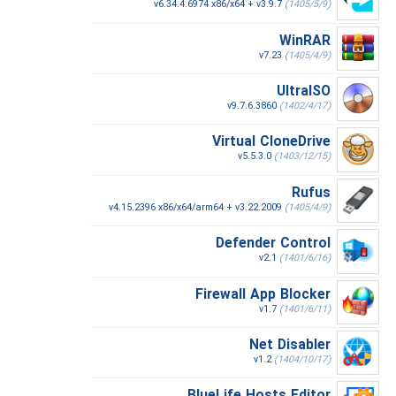
v6.34.4.6974 x86/x64 + v3.9.7
(1405/5/9)
WinRAR
v7.23
(1405/4/9)
UltraISO
v9.7.6.3860
(1402/4/17)
Virtual CloneDrive
v5.5.3.0
(1403/12/15)
Rufus
v4.15.2396 x86/x64/arm64 + v3.22.2009
(1405/4/9)
Defender Control
v2.1
(1401/6/16)
Firewall App Blocker
v1.7
(1401/6/11)
Net Disabler
v1.2
(1404/10/17)