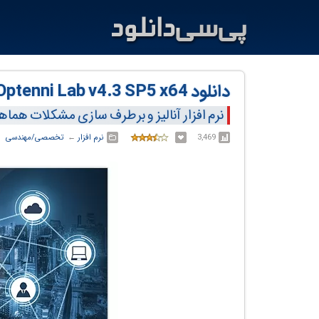
دانلود Optenni Lab v4.3 SP5 x64
نرم افزار آنالیز و برطرف سازی مشکلات هماهنگی در زنجیره RF
3,469
نرم افزار
← ‏
تخصصی/مهندسی