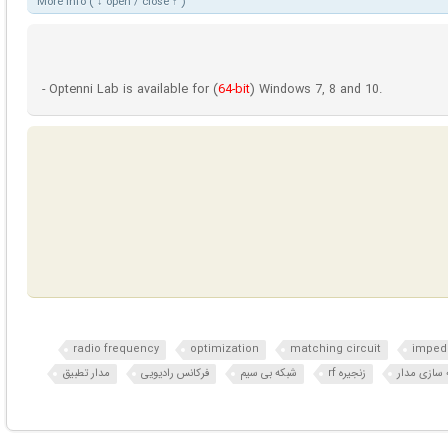
More info ( ↓ open / close ↑ )
- Optenni Lab is available for (
64-bit
) Windows 7, 8 and 10.
radio frequency
optimization
matching circuit
imped
ه سازی مدار
زنجیره rf
شبکه بی سیم
فرکانس رادیویی
مدار تطبیق