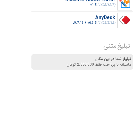
BlueLife Hosts Editor
v1.5
(1403/12/7)
AnyDesk
v9.7.13 + v6.3.5
(1405/5/12)
تبلیغ متنی
تبلیغ شما در این مکان
ماهیانه با پرداخت فقط 2,550,000 تومان