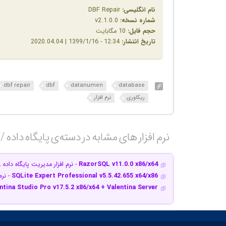
نام انگلیسی:
DBF Repair
شماره نسخه:
v2.1.0.0
حجم فایل:
10 مگابایت
تاریخ انتشار:
12:34 - 1399/1/16 | 2020.04.04
dbf repair
dbf
datanumen
database
ریکاوری
نرم افزار
نرم افزار های مشابه در دسته‌ی‌ پایگاه داده /
RazorSQL v11.0.0 x86/x64
- نرم افزار مدیریت پایگاه داده SQL
SQLite Expert Professional v5.5.42.655 x64/x86
- نرم
ntina Studio Pro v17.5.2 x86/x64 + Valentina Server