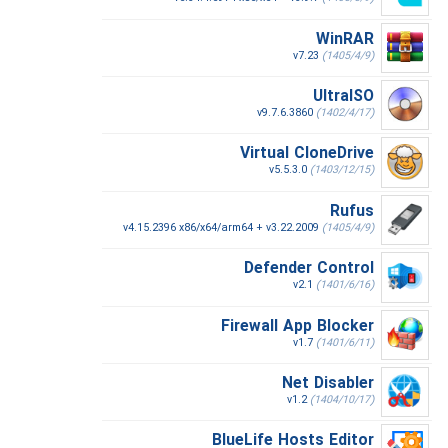
WinRAR
v7.23
(1405/4/9)
UltraISO
v9.7.6.3860
(1402/4/17)
Virtual CloneDrive
v5.5.3.0
(1403/12/15)
Rufus
v4.15.2396 x86/x64/arm64 + v3.22.2009
(1405/4/9)
Defender Control
v2.1
(1401/6/16)
Firewall App Blocker
v1.7
(1401/6/11)
Net Disabler
v1.2
(1404/10/17)
BlueLife Hosts Editor