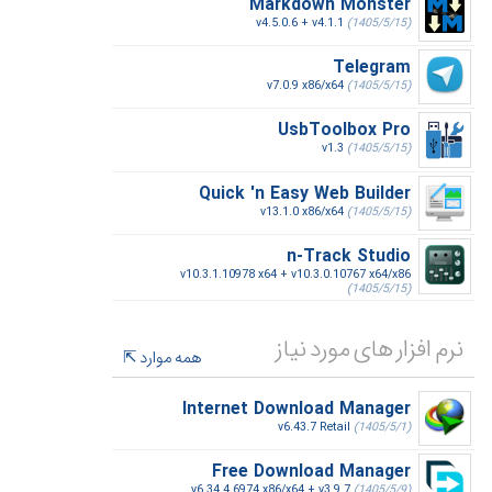
Markdown Monster
v4.5.0.6 + v4.1.1
(1405/5/15)
Telegram
v7.0.9 x86/x64
(1405/5/15)
UsbToolbox Pro
v1.3
(1405/5/15)
Quick 'n Easy Web Builder
v13.1.0 x86/x64
(1405/5/15)
n-Track Studio
v10.3.1.10978 x64 + v10.3.0.10767 x64/x86
(1405/5/15)
نرم افزار های مورد نیاز
همه موارد
Internet Download Manager
v6.43.7 Retail
(1405/5/1)
Free Download Manager
v6.34.4.6974 x86/x64 + v3.9.7
(1405/5/9)