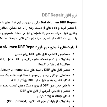
نرم افزار DBF Repair
DataNumen DBF Repair
یکی از بهترین
نرم افزار
های
بازی
را از روی دستگاه های آسیب دیده ای مثل فلاپی دیسک ها، CDROM ها و ... نیز تعمیر و بازیابی کنید.
قابلیت‌های کلیدی
نرم افزار
DataNumen DBF Repair:
جستجو و انتخاب فایل های DBF برای تعمیر
پشتیبا
FoxPro, Visual FoxPro
تعمیر فایل های DBF با فیلد های داده memo یا binary ذخیره شده در فایل های DBT یا FPT
جداسازی جداول پس از رسیدن تعداد فیلد ها به یک حد
امکان تقسیم بندی فایل های DBF بزرگتر از 2GB
بازی
ابی فایل های DBF از روی دستگاه های آسیب دیده مثل فلاپی دیسک ها، CDROM ها و ...
تعمیر و بازیابی گروهی از فایل های DBF
امکان drag & drop کردن
پشتیبانی از پارامتر های کامندلاین (DOS prompt)
و ...