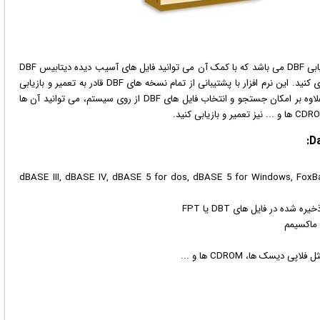
ابی DBF می باشد که با کمک آن می توانید فایل های آسیب دیده دیتابیس DBF
را تعمیر کرده و داده های از دست رفته را تا حد ممکن ریکاوری کنید. این نرم افزار با پشتیبانی از تمام نسخه های DBF قادر به تعمیر و بازیابی
چندین فایل خراب به صورت همزمان نیز می باشد. همچنین علاوه بر امکان جستجو و انتخاب فایل های DBF از روی سیستم، می توانید آن ها
نی از تمام نسخه های دیتابیس DBF شامل dBASE III, dBASE IV, dBASE 5 for dos, dBASE 5 for Windows, FoxBase,
 ماکسیمم