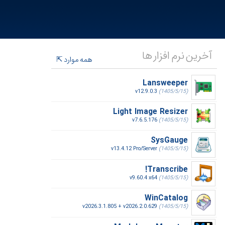
آخرین نرم افزار ها
همه موارد
Lansweeper
v12.9.0.3
(1405/5/15)
Light Image Resizer
v7.6.5.176
(1405/5/15)
SysGauge
v13.4.12 Pro/Server
(1405/5/15)
Transcribe!
v9.60.4 x64
(1405/5/15)
WinCatalog
v2026.3.1.805 + v2026.2.0.629
(1405/5/15)