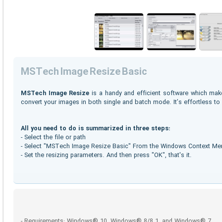
MSTech Image Resize Basic
MSTech Image Resize
is a handy and efficient software which mak
convert your images in both single and batch mode. It’s effortless to 
All you need to do is summarized in three steps:
- Select the file or path
- Select "MSTech Image Resize Basic" From the Windows Context Menu
- Set the resizing parameters. And then press "OK", that's it.
More info ( ↓ open / close ↑ )
- Requirements: Windows® 10, Windows® 8/8.1, and Windows® 7