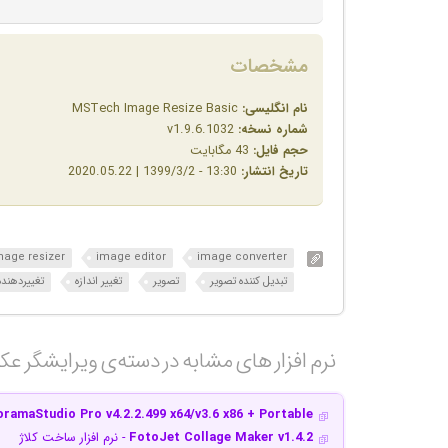
مشخصات
نام انگلیسی:
MSTech Image Resize Basic
شماره نسخه:
v1.9.6.1032
حجم فایل:
43 مگابایت
تاریخ انتشار:
13:30 - 1399/3/2 | 2020.05.22
mage resizer
image editor
image converter
تبدیل کننده تصویر
تصویر
تغییر اندازه
تغییردهنده
نرم افزار های مشابه در دسته‌ی‌ ویرایشگر ع
ramaStudio Pro v4.2.2.499 x64/v3.6 x86 + Portable
FotoJet Collage Maker v1.4.2
- نرم افزار ساخت کلاژ