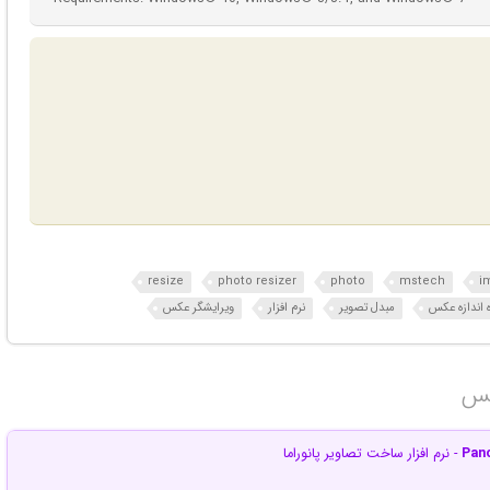
resize
photo resizer
photo
mstech
i
 اندازه عکس
مبدل تصویر
نرم افزار
ویرایشگر عکس
کس‎
Pano
- نرم افزار ساخت تصاویر پانوراما