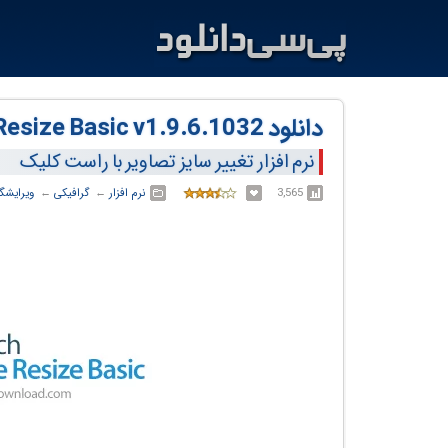
دانلود MSTech Image Resize Basic v1.9.6.1032
نرم افزار تغییر سایز تصاویر با راست کلیک
3,565
نرم افزار
← ‏
گرافیکی
← ‏
ویرایش