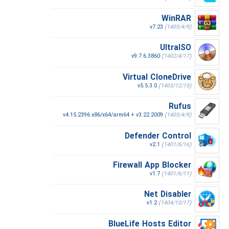
WinRAR
v7.23
(1405/4/9)
UltraISO
v9.7.6.3860
(1402/4/17)
Virtual CloneDrive
v5.5.3.0
(1403/12/15)
Rufus
v4.15.2396 x86/x64/arm64 + v3.22.2009
(1405/4/9)
Defender Control
v2.1
(1401/6/16)
Firewall App Blocker
v1.7
(1401/6/11)
Net Disabler
v1.2
(1404/10/17)
BlueLife Hosts Editor