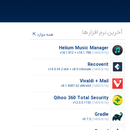
آخرین نرم افزار ها
همه موارد
Helium Music Manager
v18.1.812 + v18.1.788
(1405/5/16)
Recoverit
v14.0.34.2 x64 + v8.0 Ultimate
(1405/5/16)
Vivaldi + Mail
v8.1.4087.62 x86/x64
(1405/5/16)
Qihoo 360 Total Security
v12.0.0.1153
(1405/5/16)
Gradle
v9.7.0
(1405/5/16)