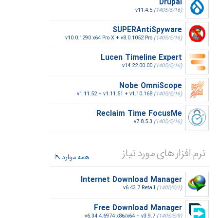
Drupal
v11.4.5
(1405/5/16)
SUPERAntiSpyware
v10.0.1290 x64 Pro X + v8.0.1052 Pro
(1405/5/16)
Lucen Timeline Expert
v14.22.00.00
(1405/5/16)
Nobe OmniScope
v1.11.52 + v1.11.51 + v1.10.168
(1405/5/16)
Reclaim Time FocusMe
v7.8.5.3
(1405/5/16)
نرم افزار های مورد نیاز
همه موارد
Internet Download Manager
v6.43.7 Retail
(1405/5/1)
Free Download Manager
v6.34.4.6974 x86/x64 + v3.9.7
(1405/5/9)