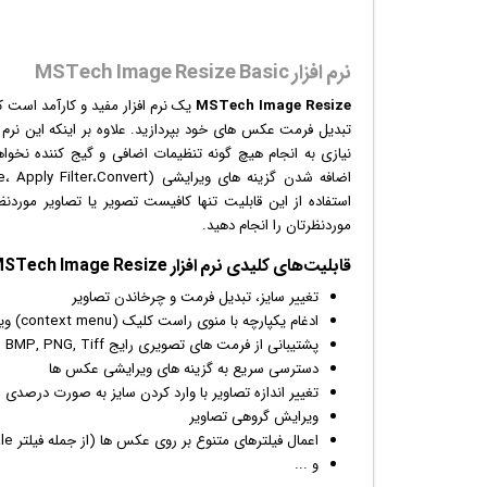
نرم افزار MSTech Image Resize Basic
MSTech Image Resize
یک
نرم افزار
مفید و کارآمد است که 
تبدیل فرمت
عکس
های خود بپردازید. علاوه بر اینکه این نرم
نیازی به انجام هیچ گونه تنظیمات اضافی و گیج کننده نخواه
استفاده از این قابلیت تنها کافیست تصویر یا تصاویر مورد
موردنظرتان را انجام دهید.
قابلیت‌های کلیدی
نرم افزار
MSTech Image Resize:
تغییر سایز، تبدیل فرمت و چرخاندن تصاویر
ادغام یکپارچه با منوی راست کلیک (context menu)
وی
پشتیبانی از فرمت های تصویری رایج Jpeg, BMP, PNG, Tiff و ...
دسترسی سریع به گزینه های ویرایشی
عکس
ها
تغییر اندازه تصاویر با وارد کردن سایز به صورت درصدی
ویرایش گروهی تصاویر
اعمال فیلترهای متنوع بر روی عکس ها (از جمله فیلتر Gray-Scale)
و ...