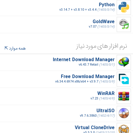
Python
v3.14.7 + v3.8.10 + v3.4.4
(1405/5/14)
GoldWave
v7.07
(1405/5/14)
نرم افزار های مورد نیاز
همه موارد
Internet Download Manager
v6.43.7 Retail
(1405/5/1)
Free Download Manager
v6.34.4.6974 x86/x64 + v3.9.7
(1405/5/9)
WinRAR
v7.23
(1405/4/9)
UltraISO
v9.7.6.3860
(1402/4/17)
Virtual CloneDrive
v5.5.3.0
(1403/12/15)