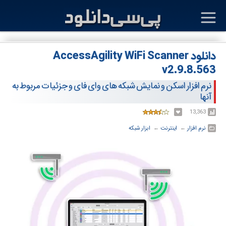
دانلود AccessAgility WiFi Scanner
v2.9.8.563
نرم افزار اسکن و نمایش شبکه های وای فای و جزئیات مربوط به
آنها
13,363
نرم افزار
← ‏
اینترنت
← ‏
ابزار شبکه