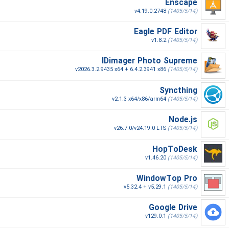
Enscape
v4.19.0.2748
(1405/5/14)
Eagle PDF Editor
v1.8.2
(1405/5/14)
IDimager Photo Supreme
v2026.3.2.9435 x64 + 6.4.2.3941 x86
(1405/5/14)
Syncthing
v2.1.3 x64/x86/arm64
(1405/5/14)
Node.js
v26.7.0/v24.19.0 LTS
(1405/5/14)
HopToDesk
v1.46.20
(1405/5/14)
WindowTop Pro
v5.32.4 + v5.29.1
(1405/5/14)
Google Drive
v129.0.1
(1405/5/14)