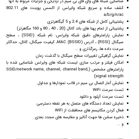
شناسایی شبکه های وای فای بی سیم در نزدیکی و جزئیات مربوط به آنها
کشف ساده و سریع شبکه وایرلس از اکسس پوینت های 802.11
a/b/g/n/ac
پشتیبانی کامل از شبکه های 2.4 و 5 گیگاهرتزی
پشتیبانی از تمام پهنا های باند کانال (20 ، 40 ، 80 و 160 مگاهرتز)
نمایش پارامترهای دقیق شبکه وایرلس: نام شبکه (SSID) ، سطح
سیگنال (RSSI) ، آدرس MAC (BSSID)، کیفیت سیگنال، کانال، حداکثر
سرعت داده ها، رمزگذاری و ...
نمایش
گرافیک
ی تغییرات سطح سیگنال با گذشت زمان
امکان فیلتر و مرتب سازی لیست شبکه های وایرلس شناسایی شده با
پارامترهای مشخص (SSID/network name, channel, channel band,
signal strength)
نمایش آمار اتصال بی سیم در قالب نمودارها و جداول
تست سرعت WiFi
تست سرعت آپلود و دانلود
نمایش تعداد دستگاه های متصل به هر نقطه دسترسی
فعال کردن مکانیسم های محافظت از WiFi
ذخیره سشن ها جهت آنالیز و مقایسه های مجدد بعدی
و ...