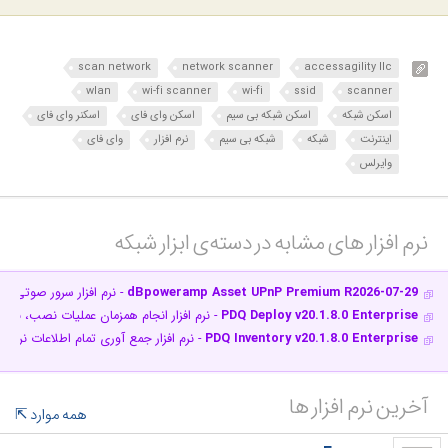
scan network
network scanner
accessagility llc
wlan
wi-fi scanner
wi-fi
ssid
scanner
اسکن شبکه
اسکن شبکه بی سیم
اسکن وای فای
اسکنر وای فای
اینترنت
شبکه
شبکه بی سیم
نرم افزار
وای فای
وایرلس
نرم افزار های مشابه در دسته‌ی‌ ابزار شبکه‎
dBpoweramp Asset UPnP Premium R2026-07-29
- نرم افزار سرور صوتی ب
PDQ Deploy v20.1.8.0 Enterprise
- نرم افزار انجام همزمان عملیات نصب، به 
PDQ Inventory v20.1.8.0 Enterprise
- نرم افزار جمع آوری تمام اطلاعات نرم
آخرین نرم افزار ها
همه موارد