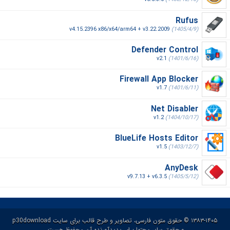
Rufus
v4.15.2396 x86/x64/arm64 + v3.22.2009
(1405/4/9)
Defender Control
v2.1
(1401/6/16)
Firewall App Blocker
v1.7
(1401/6/11)
Net Disabler
v1.2
(1404/10/17)
BlueLife Hosts Editor
v1.5
(1403/12/7)
AnyDesk
v9.7.13 + v6.3.5
(1405/5/12)
۱۳۸۳-۱۴۰۵ © حقوق متون فارسی، تصاویر و طرح قالب برای سایت p30download
و حقوق سایر محتوا برای پدیدآورنده آن محفوظ هست.