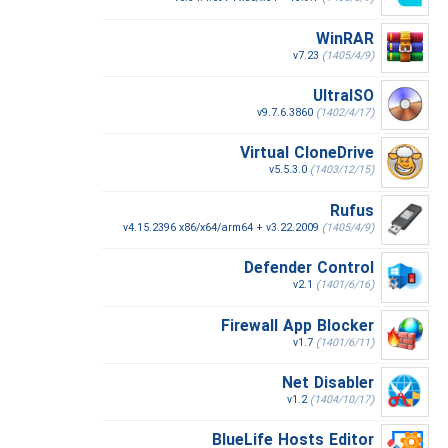
WinRAR
v7.23
(1405/4/9)
UltraISO
v9.7.6.3860
(1402/4/17)
Virtual CloneDrive
v5.5.3.0
(1403/12/15)
Rufus
v4.15.2396 x86/x64/arm64 + v3.22.2009
(1405/4/9)
Defender Control
v2.1
(1401/6/16)
Firewall App Blocker
v1.7
(1401/6/11)
Net Disabler
v1.2
(1404/10/17)
BlueLife Hosts Editor