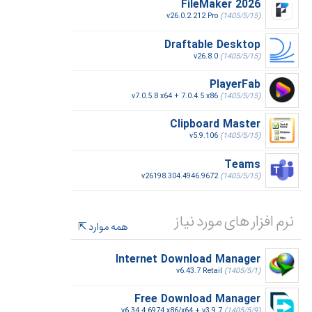
FileMaker 2026
v26.0.2.212 Pro
(1405/5/15)
Draftable Desktop
v26.8.0
(1405/5/15)
PlayerFab
v7.0.5.8 x64 + 7.0.4.5 x86
(1405/5/15)
Clipboard Master
v5.9.106
(1405/5/15)
Teams
v26198.304.4946.9672
(1405/5/15)
نرم افزار های مورد نیاز
همه موارد
Internet Download Manager
v6.43.7 Retail
(1405/5/1)
Free Download Manager
v6.34.4.6974 x86/x64 + v3.9.7
(1405/5/9)