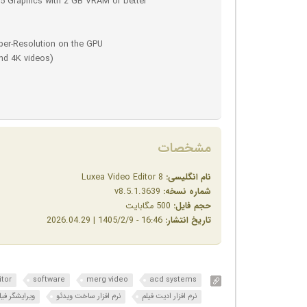
5 Graphics with 2 GB VRAM or better
uper-Resolution on the GPU
nd 4K videos)
مشخصات
نام انگلیسی:
Luxea Video Editor 8
شماره نسخه:
v8.5.1.3639
حجم فایل:
500 مگابایت
تاریخ انتشار:
16:46 - 1405/2/9 | 2026.04.29
itor
software
merg video
acd systems
نرم افزار ادیت فیلم
نرم افزار ساخت ویدئو
ویرایشگر فیل