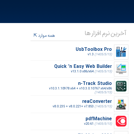
آخرین نرم افزار ها
همه موارد
UsbToolbox Pro
v1.3
(1405/5/15)
Quick 'n Easy Web Builder
v13.1.0 x86/x64
(1405/5/15)
n-Track Studio
v10.3.1.10978 x64 + v10.3.0.10767 x64/x86
(1405/5/15)
reaConverter
v8.0.235 + v8.0.221+ v7.853
(1405/5/15)
pdfMachine
v20.61
(1405/5/15)