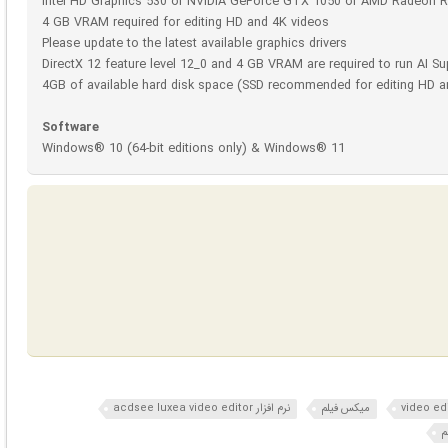
Intel HD Graphics 530 or NVIDIA GeForce GTX 1050 or AMD Radeon R
4 GB VRAM required for editing HD and 4K videos
Please update to the latest available graphics drivers
DirectX 12 feature level 12_0 and 4 GB VRAM are required to run AI S
4GB of available hard disk space (SSD recommended for editing HD a
Software
Windows® 10 (64-bit editions only) & Windows® 11
video ed
میکس فیلم
نرم افزار acdsee luxea video editor
م