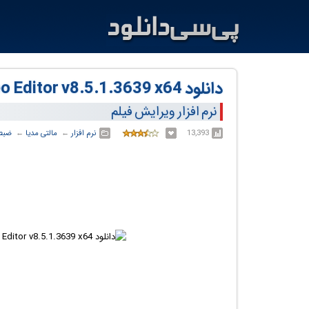
دانلود ACDSee Luxea Pro Video Editor v8.5.1.3639 x64
نرم افزار ویرایش فیلم
13,393
نرم افزار
← ‏
مالتی مدیا
← ‏
ضبط 