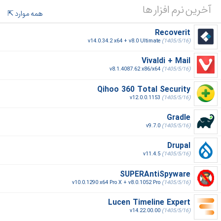
آخرین نرم افزار ها
همه موارد
Recoverit
v14.0.34.2 x64 + v8.0 Ultimate
(1405/5/16)
Vivaldi + Mail
v8.1.4087.62 x86/x64
(1405/5/16)
Qihoo 360 Total Security
v12.0.0.1153
(1405/5/16)
Gradle
v9.7.0
(1405/5/16)
Drupal
v11.4.5
(1405/5/16)
SUPERAntiSpyware
v10.0.1290 x64 Pro X + v8.0.1052 Pro
(1405/5/16)
Lucen Timeline Expert
v14.22.00.00
(1405/5/16)