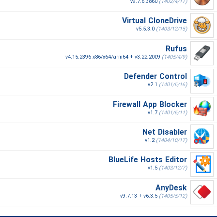
v9.7.6.3860
(1402/4/17)
Virtual CloneDrive
v5.5.3.0
(1403/12/15)
Rufus
v4.15.2396 x86/x64/arm64 + v3.22.2009
(1405/4/9)
Defender Control
v2.1
(1401/6/16)
Firewall App Blocker
v1.7
(1401/6/11)
Net Disabler
v1.2
(1404/10/17)
BlueLife Hosts Editor
v1.5
(1403/12/7)
AnyDesk
v9.7.13 + v6.3.5
(1405/5/12)