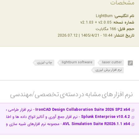
مشخصات
نام انگلیسی:
LightBurn
شماره نسخه:
v2.1.03 + v2.0.05
حجم فایل:
166 مگابایت
تاریخ انتشار:
10:44 - 1405/4/21 | 2026.07.12
laser cutter
lightburn software
چاپ لیزری
نرم افزار برش لیزری
نرم افزار های مشابه در دسته‌ی‌ تخصصی/مهندسی‎
IronCAD Design Collaboration Suite 2026 SP2 x64
- نرم افزار طراحی مد
Splunk Enterprise v10.4.2
- نرم افزار جمع آوری و آنالیز انواع داده ها و اطلاعا
AVL Simulation Suite R2026.1.1 x64
- مجموعه نرم افزارهای شبیه سازی و تس