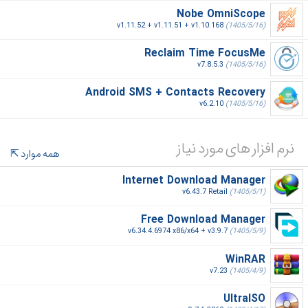
Nobe OmniScope
v1.11.52 + v1.11.51 + v1.10.168
(1405/5/16)
Reclaim Time FocusMe
v7.8.5.3
(1405/5/16)
Android SMS + Contacts Recovery
v6.2.10
(1405/5/16)
نرم افزار های مورد نیاز
همه موارد
Internet Download Manager
v6.43.7 Retail
(1405/5/1)
Free Download Manager
v6.34.4.6974 x86/x64 + v3.9.7
(1405/5/9)
WinRAR
v7.23
(1405/4/9)
UltraISO