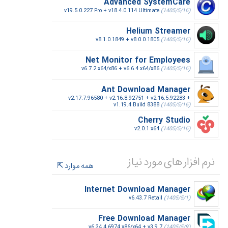
Advanced SystemCare
v19.5.0.227 Pro + v18.4.0.114 Ultimate
(1405/5/16)
Helium Streamer
v8.1.0.1849 + v8.0.0.1805
(1405/5/16)
Net Monitor for Employees
v6.7.2 x64/x86 + v6.6.4 x64/x86
(1405/5/16)
Ant Download Manager
v2.17.7.96580 + v2.16.8.92751 + v2.16.5.92283 +
v1.19.4 Build 8388
(1405/5/16)
Cherry Studio
v2.0.1 x64
(1405/5/16)
نرم افزار های مورد نیاز
همه موارد
Internet Download Manager
v6.43.7 Retail
(1405/5/1)
Free Download Manager
v6.34.4.6974 x86/x64 + v3.9.7
(1405/5/9)