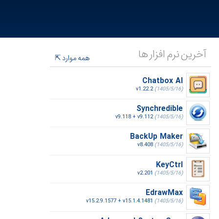
آخرین نرم افزار ها
همه موارد
Chatbox AI
v1.22.2
(1405/5/16)
Synchredible
v9.118 + v9.112
(1405/5/16)
BackUp Maker
v8.408
(1405/5/16)
KeyCtrl
v2.201
(1405/5/16)
EdrawMax
v15.2.9.1577 + v15.1.4.1481
(1405/5/16)