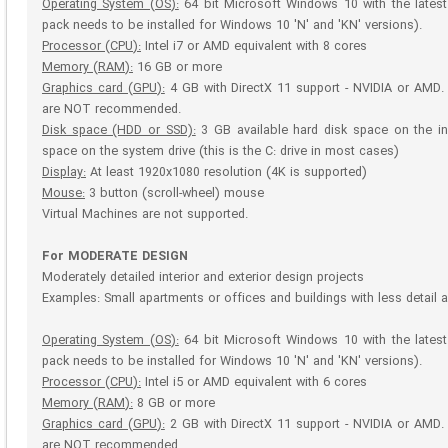
Operating System (OS):
64 bit Microsoft Windows 10 with the latest
pack needs to be installed for Windows 10 'N' and 'KN' versions).
Processor (CPU):
Intel i7 or AMD equivalent with 8 cores
Memory (RAM):
16 GB or more
Graphics card (GPU):
4 GB with DirectX 11 support - NVIDIA or AMD. 
are NOT recommended.
Disk space (HDD or SSD):
3 GB available hard disk space on the ins
space on the system drive (this is the C: drive in most cases)
Display:
At least 1920x1080 resolution (4K is supported)
Mouse:
3 button (scroll-wheel) mouse
Virtual Machines are not supported.
For MODERATE DESIGN
Moderately detailed interior and exterior design projects
Examples: Small apartments or offices and buildings with less detail 
Operating System (OS):
64 bit Microsoft Windows 10 with the latest
pack needs to be installed for Windows 10 'N' and 'KN' versions).
Processor (CPU):
Intel i5 or AMD equivalent with 6 cores
Memory (RAM):
8 GB or more
Graphics card (GPU):
2 GB with DirectX 11 support - NVIDIA or AMD. 
are NOT recommended.