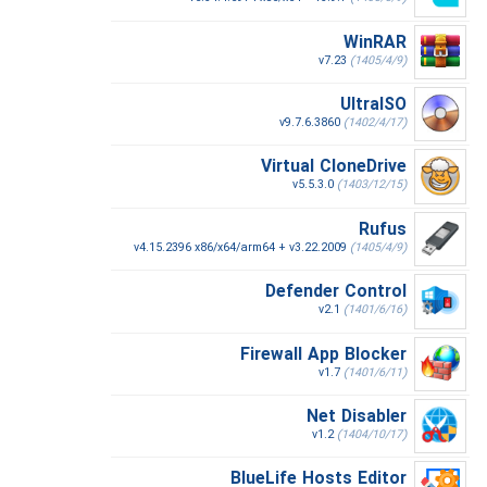
WinRAR
v7.23
(1405/4/9)
UltraISO
v9.7.6.3860
(1402/4/17)
Virtual CloneDrive
v5.5.3.0
(1403/12/15)
Rufus
v4.15.2396 x86/x64/arm64 + v3.22.2009
(1405/4/9)
Defender Control
v2.1
(1401/6/16)
Firewall App Blocker
v1.7
(1401/6/11)
Net Disabler
v1.2
(1404/10/17)
BlueLife Hosts Editor