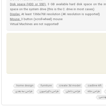
Disk space (HDD or SSD):
3 GB available hard disk space on the ins
space on the system drive (this is the C: drive in most cases)
Display:
At least 1366x768 resolution (4K resolution is supported)
Mouse:
3 button (scroll-wheel) mouse
Virtual Machines are not supported!
home design
furniture
create 3d model
cadline kft
طراحی خانه
طراحی داخلی
طراحی دکوراسیون
طراحی سه بعدی
مهندسی