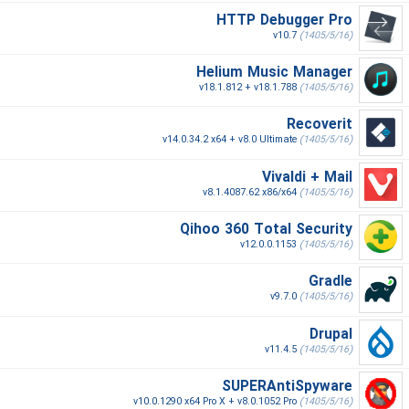
HTTP Debugger Pro
v10.7
(1405/5/16)
Helium Music Manager
v18.1.812 + v18.1.788
(1405/5/16)
Recoverit
v14.0.34.2 x64 + v8.0 Ultimate
(1405/5/16)
Vivaldi + Mail
v8.1.4087.62 x86/x64
(1405/5/16)
Qihoo 360 Total Security
v12.0.0.1153
(1405/5/16)
Gradle
v9.7.0
(1405/5/16)
Drupal
v11.4.5
(1405/5/16)
SUPERAntiSpyware
v10.0.1290 x64 Pro X + v8.0.1052 Pro
(1405/5/16)