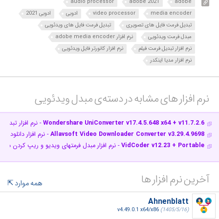
audio processor
adobe 2021
adobe
media encoder
video processor
ادوبی
ادوبی 2021
تبدیل فرمت فایل های تصویری
تبدیل فرمت فایل های ویدئویی
مبدل فرمت ویدئویی
نرم افزار adobe media encoder
نرم افزار تبدیل فرمت فیلم
نرم افزار کانورتر فایل ویدئویی
نرم افزار مدیا اینکدر
نرم افزار های مشابه در دسته‌ی‌ مبدل ویدئویی‎
Wondershare UniConverter v17.4.5.648 x64 + v11.7.2.6
- نرم افزار تبدیل
Allavsoft Video Downloader Converter v3.29.4.9698
- نرم افزار دانلود 
VidCoder v12.23 + Portable
- نرم افزار مبدل فرمت‎های ویدیو و ریپ کردن دیسک‎های دی‎وی‎دی و بلوری
آخرین نرم افزار ها
همه موارد
Ahnenblatt
v4.49.0.1 x64/x86
(1405/5/16)